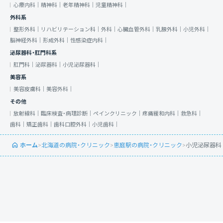
心療内科｜
精神科｜
老年精神科｜
児童精神科｜
外科系
整形外科｜
リハビリテーション科｜
外科｜
心臓血管外科｜
乳腺外科｜
小児外科｜
脳神経外科｜
形成外科｜
性感染症内科｜
泌尿器科・肛門科系
肛門科｜
泌尿器科｜
小児泌尿器科｜
美容系
美容皮膚科｜
美容外科｜
その他
放射線科｜
臨床検査・病理診断｜
ペインクリニック｜
疼痛緩和内科｜
救急科｜
歯科｜
矯正歯科｜
歯科口腔外科｜
小児歯科｜
ホーム
>
北海道の病院・クリニック
>
恵庭駅の病院・クリニック
>
小児泌尿器科