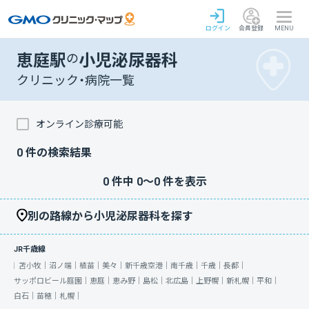
ログイン
会員登録
MENU
恵庭駅
の
小児泌尿器科
クリニック・病院一覧
オンライン診療可能
0
件の検索結果
0
件中
0
〜
0
件を表示
別の路線から小児泌尿器科を探す
JR千歳線
苫小牧｜
沼ノ端｜
植苗｜
美々｜
新千歳空港｜
南千歳｜
千歳｜
長都｜
サッポロビール庭園｜
恵庭｜
恵み野｜
島松｜
北広島｜
上野幌｜
新札幌｜
平和｜
白石｜
苗穂｜
札幌｜