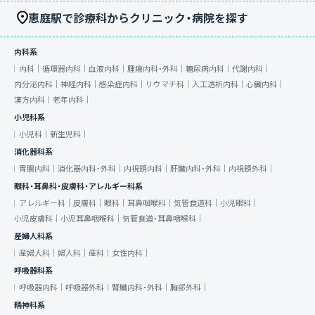
恵庭駅で診療科からクリニック・病院を探す
内科系
内科｜
循環器内科｜
血液内科｜
腫瘍内科・外科｜
糖尿病内科｜
代謝内科｜
内分泌内科｜
神経内科｜
感染症内科｜
リウマチ科｜
人工透析内科｜
心臓内科｜
漢方内科｜
老年内科｜
小児科系
小児科｜
新生児科｜
消化器科系
胃腸内科｜
消化器内科・外科｜
内視鏡内科｜
肝臓内科・外科｜
内視鏡外科｜
眼科・耳鼻科・皮膚科・アレルギー科系
アレルギー科｜
皮膚科｜
眼科｜
耳鼻咽喉科｜
気管食道科｜
小児眼科｜
小児皮膚科｜
小児耳鼻咽喉科｜
気管食道・耳鼻咽喉科｜
産婦人科系
産婦人科｜
婦人科｜
産科｜
女性内科｜
呼吸器科系
呼吸器内科｜
呼吸器外科｜
腎臓内科・外科｜
胸部外科｜
精神科系