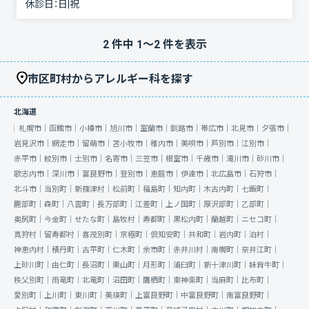
休診日：
日|祝
2
件中
1
〜
2
件を表示
市区町村からアレルギー科を探す
北海道
札幌市｜
函館市｜
小樽市｜
旭川市｜
室蘭市｜
釧路市｜
帯広市｜
北見市｜
夕張市｜
岩見沢市｜
網走市｜
留萌市｜
苫小牧市｜
稚内市｜
美唄市｜
芦別市｜
江別市｜
赤平市｜
紋別市｜
士別市｜
名寄市｜
三笠市｜
根室市｜
千歳市｜
滝川市｜
砂川市｜
歌志内市｜
深川市｜
富良野市｜
登別市｜
恵庭市｜
伊達市｜
北広島市｜
石狩市｜
北斗市｜
当別町｜
新篠津村｜
松前町｜
福島町｜
知内町｜
木古内町｜
七飯町｜
鹿部町｜
森町｜
八雲町｜
長万部町｜
江差町｜
上ノ国町｜
厚沢部町｜
乙部町｜
奥尻町｜
今金町｜
せたな町｜
島牧村｜
寿都町｜
黒松内町｜
蘭越町｜
ニセコ町｜
真狩村｜
留寿都村｜
喜茂別町｜
京極町｜
倶知安町｜
共和町｜
岩内町｜
泊村｜
神恵内村｜
積丹町｜
古平町｜
仁木町｜
余市町｜
赤井川村｜
南幌町｜
奈井江町｜
上砂川町｜
由仁町｜
長沼町｜
栗山町｜
月形町｜
浦臼町｜
新十津川町｜
妹背牛町｜
秩父別町｜
雨竜町｜
北竜町｜
沼田町｜
鷹栖町｜
東神楽町｜
当麻町｜
比布町｜
愛別町｜
上川町｜
東川町｜
美瑛町｜
上富良野町｜
中富良野町｜
南富良野町｜