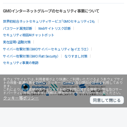
GMOインターネットグループのセキュリティ事業について
世界初総合ネットセキュリティサービス「GMOセキュリティ24」
パスワード漏洩診断
Webサイトリスク診断
セキュリティ相談AIチャットボット
実在証明・盗聴対策
サイバー攻撃対策（GMOサイバーセキュリティ byイエラエ）
サイバー攻撃対策（GMO Flatt Security）
なりすまし対策
セキュリティ事業の軌跡
本ウェブサイトでは、利用者様がより快適にご利用いただけるよう本ウェブサイ
トの改善・最適化等を目的に、クッキー（Cookie）及び類似の技術を利用しており
ます。
これにより、利用者様の本ウェブサイトのご利用に関する情報は、弊社及びサー
ドパーティに共有されます。詳細は、弊社のクッキーポリシーをご覧ください。
クッキー等ポリシー
同意して閉じる