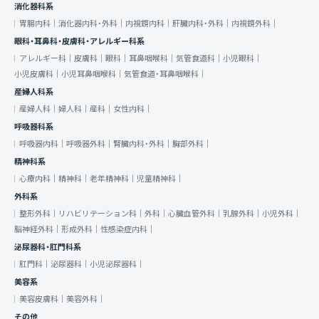
消化器科系
胃腸内科｜
消化器内科・外科｜
内視鏡内科｜
肝臓内科・外科｜
内視鏡外科｜
眼科・耳鼻科・皮膚科・アレルギー科系
アレルギー科｜
皮膚科｜
眼科｜
耳鼻咽喉科｜
気管食道科｜
小児眼科｜
小児皮膚科｜
小児耳鼻咽喉科｜
気管食道・耳鼻咽喉科｜
産婦人科系
産婦人科｜
婦人科｜
産科｜
女性内科｜
呼吸器科系
呼吸器内科｜
呼吸器外科｜
腎臓内科・外科｜
胸部外科｜
精神科系
心療内科｜
精神科｜
老年精神科｜
児童精神科｜
外科系
整形外科｜
リハビリテーション科｜
外科｜
心臓血管外科｜
乳腺外科｜
小児外科｜
脳神経外科｜
形成外科｜
性感染症内科｜
泌尿器科・肛門科系
肛門科｜
泌尿器科｜
小児泌尿器科｜
美容系
美容皮膚科｜
美容外科｜
その他