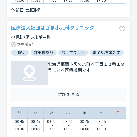
17:30
17:30
17:30
17:30
17:30
17:30
休診日：
土|日|祝
医療法人社団はざま小児科クリニック
小児科/アレルギー科
東室蘭駅
土曜可
駐車場あり
バリアフリー
電子処方箋対応
北海道室蘭市宮の森町４丁目１２番１８
号にある医療機関です。
詳細を見る
月
火
水
木
金
土
日
08:45
08:45
08:45
08:45
08:45
08:45
〜
〜
〜
〜
〜
〜
18:00
18:00
18:00
18:00
18:00
18:00