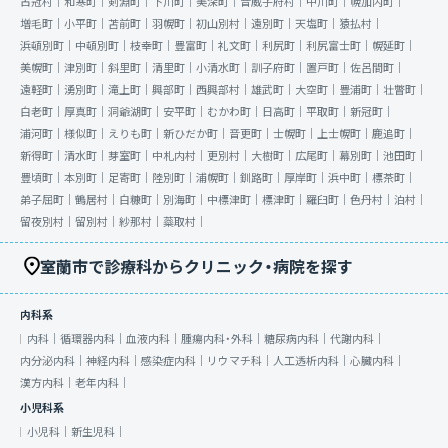
占冠村｜
和寒町｜
剣淵町｜
下川町｜
美深町｜
音威子府村｜
中川町｜
幌加内町｜
増毛町｜
小平町｜
苫前町｜
羽幌町｜
初山別村｜
遠別町｜
天塩町｜
猿払村｜
浜頓別町｜
中頓別町｜
枝幸町｜
豊富町｜
礼文町｜
利尻町｜
利尻富士町｜
幌延町｜
美幌町｜
津別町｜
斜里町｜
清里町｜
小清水町｜
訓子府町｜
置戸町｜
佐呂間町｜
遠軽町｜
湧別町｜
滝上町｜
興部町｜
西興部村｜
雄武町｜
大空町｜
豊浦町｜
壮瞥町｜
白老町｜
厚真町｜
洞爺湖町｜
安平町｜
むかわ町｜
日高町｜
平取町｜
新冠町｜
浦河町｜
様似町｜
えりも町｜
新ひだか町｜
音更町｜
士幌町｜
上士幌町｜
鹿追町｜
新得町｜
清水町｜
芽室町｜
中札内村｜
更別村｜
大樹町｜
広尾町｜
幕別町｜
池田町｜
豊頃町｜
本別町｜
足寄町｜
陸別町｜
浦幌町｜
釧路町｜
厚岸町｜
浜中町｜
標茶町｜
弟子屈町｜
鶴居村｜
白糠町｜
別海町｜
中標津町｜
標津町｜
羅臼町｜
色丹村｜
泊村｜
留夜別村｜
留別村｜
紗那村｜
蘂取村｜
室蘭市で診療科からクリニック・病院を探す
内科系
内科｜
循環器内科｜
血液内科｜
腫瘍内科・外科｜
糖尿病内科｜
代謝内科｜
内分泌内科｜
神経内科｜
感染症内科｜
リウマチ科｜
人工透析内科｜
心臓内科｜
漢方内科｜
老年内科｜
小児科系
小児科｜
新生児科｜