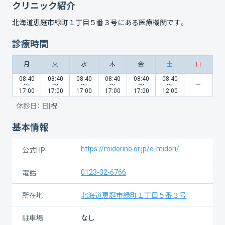
クリニック紹介
北海道恵庭市緑町１丁目５番３号
にある医療機関です。
診療時間
月
火
水
木
金
土
日
08:40
08:40
08:40
08:40
08:40
08:40
〜
〜
〜
〜
〜
〜
17:00
17:00
17:00
17:00
17:00
12:00
休診日：
日|祝
基本情報
https://midorino.or.jp/e-midori/
公式HP
0123-32-6766
電話
所在地
北海道恵庭市緑町１丁目５番３号
駐車場
なし