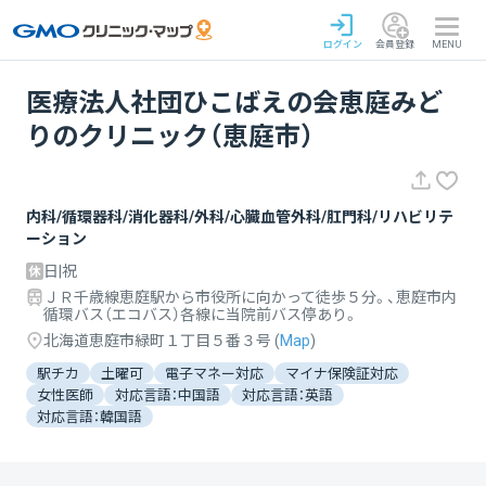
ログイン
会員登録
MENU
医療法人社団ひこばえの会恵庭みど
りのクリニック（恵庭市）
内科/循環器科/消化器科/外科/心臓血管外科/肛門科/リハビリテ
ーション
日|祝
ＪＲ千歳線恵庭駅から市役所に向かって徒歩５分。、恵庭市内
循環バス（エコバス）各線に当院前バス停あり。
北海道恵庭市緑町１丁目５番３号
(
Map
)
駅チカ
土曜可
電子マネー対応
マイナ保険証対応
女性医師
対応言語：中国語
対応言語：英語
対応言語：韓国語