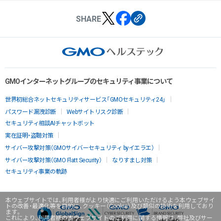
SHARE
GMOインターネットグループのセキュリティ事業について
世界初総合ネットセキュリティサービス「GMOセキュリティ24」
パスワード漏洩診断
Webサイトリスク診断
セキュリティ相談AIチャットボット
実在証明・盗聴対策
サイバー攻撃対策（GMOサイバーセキュリティ byイエラエ）
サイバー攻撃対策（GMO Flatt Security）
なりすまし対策
セキュリティ事業の軌跡
本ウェブサイトでは、利用者様がより快適にご利用いただけるよう本ウェブサイ
トの改善・最適化等を目的に、クッキー（Cookie）及び類似の技術を利用しており
ます。
これにより、利用者様の本ウェブサイトのご利用に関する情報は、弊社及びサー