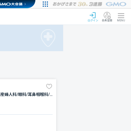
ログイン
会員登録
MENU
内科/呼吸器内科/循環器科/消化器科/神経内科/外科/脳神経外科/整形外科/形成外科/小児科/新生児科/産婦人科/眼科/耳鼻咽喉科/皮膚科/泌尿器科/歯科/歯科口腔外科/リハビリテーション/放射線科/臨床検査・病理診断/麻酔科