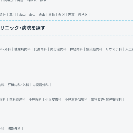
｜
日高幌別｜
鵜苫｜
西様似｜
様似｜
追分｜
三川｜
古山｜
由仁｜
栗山｜
栗丘｜
栗沢｜
志文｜
岩見沢｜
リニック・病院を探す
科・外科｜
糖尿病内科｜
代謝内科｜
内分泌内科｜
神経内科｜
感染症内科｜
リウマチ科｜
人工
内科｜
肝臓内科・外科｜
内視鏡外科｜
喉科｜
気管食道科｜
小児眼科｜
小児皮膚科｜
小児耳鼻咽喉科｜
気管食道・耳鼻咽喉科｜
外科｜
胸部外科｜