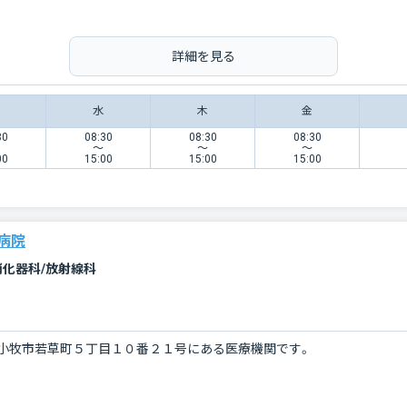
詳細を見る
水
木
金
30
08:30
08:30
08:30
〜
〜
〜
00
15:00
15:00
15:00
病院
消化器科/放射線科
小牧市若草町５丁目１０番２１号にある医療機関です。