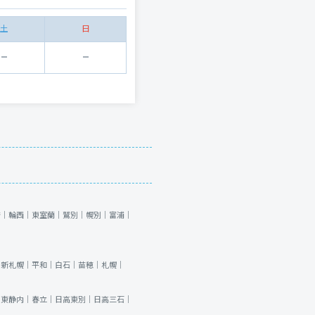
土
日
崎｜
輪西｜
東室蘭｜
鷲別｜
幌別｜
富浦｜
｜
新札幌｜
平和｜
白石｜
苗穂｜
札幌｜
｜
東静内｜
春立｜
日高東別｜
日高三石｜