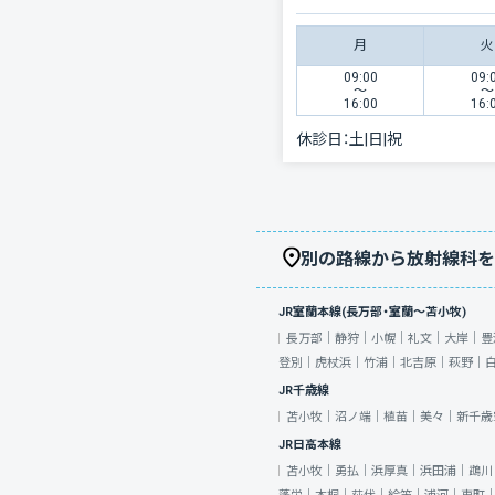
月
火
09:00
09:
〜
〜
16:00
16:
休診日：
土|日|祝
別の路線から放射線科を
JR室蘭本線(長万部・室蘭～苫小牧)
長万部｜
静狩｜
小幌｜
礼文｜
大岸｜
豊
登別｜
虎杖浜｜
竹浦｜
北吉原｜
萩野｜
JR千歳線
苫小牧｜
沼ノ端｜
植苗｜
美々｜
新千歳
JR日高本線
苫小牧｜
勇払｜
浜厚真｜
浜田浦｜
鵡川