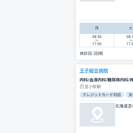
月
火
08:30
08:
〜
〜
17:00
17:
休診日：
日|祝
王子総合病院
苫小牧駅
クレジットカード対応
女
北海道苫