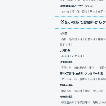
蓬栄｜
本桐｜
荻伏｜
絵笛｜
浦河｜
東町
JR室蘭本線(苫小牧～岩見沢)
苫小牧｜
沼ノ端｜
遠浅｜
早来｜
安平｜
苫小牧駅で診療科からク
内科系
内科｜
循環器内科｜
血液内科｜
腫瘍内
老年内科｜
小児科系
小児科｜
新生児科｜
消化器科系
胃腸内科｜
消化器内科・外科｜
内視鏡
眼科・耳鼻科・皮膚科・アレルギー科系
アレルギー科｜
皮膚科｜
眼科｜
耳鼻咽
産婦人科系
産婦人科｜
婦人科｜
産科｜
女性内科｜
呼吸器科系
呼吸器内科｜
呼吸器外科｜
腎臓内科・