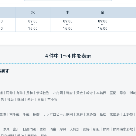
水
木
金
00
09:00
09:00
09:00
〜
〜
〜
00
16:00
16:00
16:00
4
件中
1
〜
4
件を表示
探す
浦｜
洞爺｜
有珠｜
長和｜
伊達紋別｜
北舟岡｜
稀府｜
黄金｜
崎守｜
本輪西｜
室蘭｜
母恋｜
御
白老｜
社台｜
錦岡｜
糸井｜
青葉｜
苫小牧｜
空港｜
南千歳｜
千歳｜
長都｜
サッポロビール庭園｜
恵庭｜
恵み野｜
島松｜
北広島｜
上野幌
｜
汐見｜
富川｜
日高門別｜
豊郷｜
清畠｜
厚賀｜
大狩部｜
節婦｜
新冠｜
静内｜
静内海水浴場