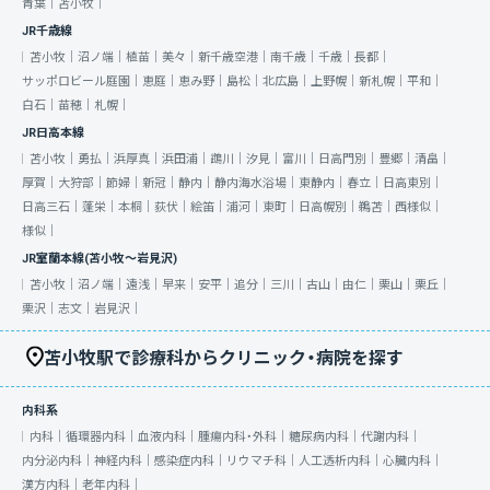
青葉｜
苫小牧｜
JR千歳線
苫小牧｜
沼ノ端｜
植苗｜
美々｜
新千歳空港｜
南千歳｜
千歳｜
長都｜
サッポロビール庭園｜
恵庭｜
恵み野｜
島松｜
北広島｜
上野幌｜
新札幌｜
平和｜
白石｜
苗穂｜
札幌｜
JR日高本線
苫小牧｜
勇払｜
浜厚真｜
浜田浦｜
鵡川｜
汐見｜
富川｜
日高門別｜
豊郷｜
清畠｜
厚賀｜
大狩部｜
節婦｜
新冠｜
静内｜
静内海水浴場｜
東静内｜
春立｜
日高東別｜
日高三石｜
蓬栄｜
本桐｜
荻伏｜
絵笛｜
浦河｜
東町｜
日高幌別｜
鵜苫｜
西様似｜
様似｜
JR室蘭本線(苫小牧～岩見沢)
苫小牧｜
沼ノ端｜
遠浅｜
早来｜
安平｜
追分｜
三川｜
古山｜
由仁｜
栗山｜
栗丘｜
栗沢｜
志文｜
岩見沢｜
苫小牧駅で診療科からクリニック・病院を探す
内科系
内科｜
循環器内科｜
血液内科｜
腫瘍内科・外科｜
糖尿病内科｜
代謝内科｜
内分泌内科｜
神経内科｜
感染症内科｜
リウマチ科｜
人工透析内科｜
心臓内科｜
漢方内科｜
老年内科｜