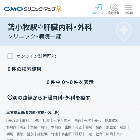
ログイン
会員登録
MENU
苫小牧駅
の
肝臓内科・外科
クリニック・病院一覧
オンライン診療可能
0
件の検索結果
0
件中
0
〜
0
件を表示
別の路線から肝臓内科・外科を探す
JR室蘭本線(長万部・室蘭～苫小牧)
長万部｜
静狩｜
小幌｜
礼文｜
大岸｜
豊浦｜
洞爺｜
有珠｜
長和｜
伊達紋別｜
北舟岡｜
稀府｜
黄金｜
崎守｜
本輪西｜
室蘭｜
母恋｜
御崎｜
輪西｜
東室蘭｜
鷲別｜
幌別｜
富浦｜
登別｜
虎杖浜｜
竹浦｜
北吉原｜
萩野｜
白老｜
社台｜
錦岡｜
糸井｜