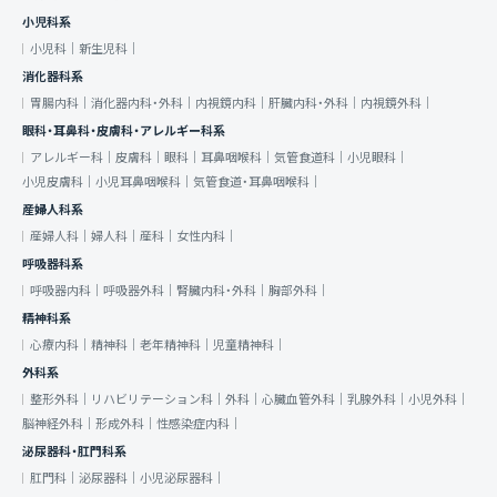
小児科系
小児科｜
新生児科｜
消化器科系
胃腸内科｜
消化器内科・外科｜
内視鏡内科｜
肝臓内科・外科｜
内視鏡外科｜
眼科・耳鼻科・皮膚科・アレルギー科系
アレルギー科｜
皮膚科｜
眼科｜
耳鼻咽喉科｜
気管食道科｜
小児眼科｜
小児皮膚科｜
小児耳鼻咽喉科｜
気管食道・耳鼻咽喉科｜
産婦人科系
産婦人科｜
婦人科｜
産科｜
女性内科｜
呼吸器科系
呼吸器内科｜
呼吸器外科｜
腎臓内科・外科｜
胸部外科｜
精神科系
心療内科｜
精神科｜
老年精神科｜
児童精神科｜
外科系
整形外科｜
リハビリテーション科｜
外科｜
心臓血管外科｜
乳腺外科｜
小児外科｜
脳神経外科｜
形成外科｜
性感染症内科｜
泌尿器科・肛門科系
肛門科｜
泌尿器科｜
小児泌尿器科｜