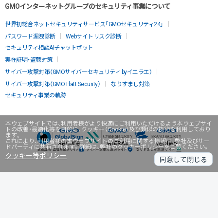
GMOインターネットグループのセキュリティ事業について
世界初総合ネットセキュリティサービス「GMOセキュリティ24」
パスワード漏洩診断
Webサイトリスク診断
セキュリティ相談AIチャットボット
実在証明・盗聴対策
サイバー攻撃対策（GMOサイバーセキュリティ byイエラエ）
サイバー攻撃対策（GMO Flatt Security）
なりすまし対策
セキュリティ事業の軌跡
本ウェブサイトでは、利用者様がより快適にご利用いただけるよう本ウェブサイ
トの改善・最適化等を目的に、クッキー（Cookie）及び類似の技術を利用しており
ます。
これにより、利用者様の本ウェブサイトのご利用に関する情報は、弊社及びサー
ドパーティに共有されます。詳細は、弊社のクッキーポリシーをご覧ください。
クッキー等ポリシー
同意して閉じる