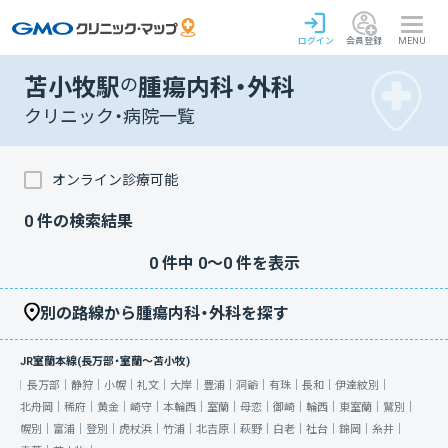
ログイン
会員登録
MENU
苫小牧駅
の
腫瘍内科・外科
クリニック・病院一覧
オンライン診療可能
0
件の検索結果
0
件中
0
〜
0
件を表示
別の路線から腫瘍内科・外科を探す
JR室蘭本線(長万部・室蘭～苫小牧)
長万部｜
静狩｜
小幌｜
礼文｜
大岸｜
豊浦｜
洞爺｜
有珠｜
長和｜
伊達紋別｜
北舟岡｜
稀府｜
黄金｜
崎守｜
本輪西｜
室蘭｜
母恋｜
御崎｜
輪西｜
東室蘭｜
鷲別｜
幌別｜
富浦｜
登別｜
虎杖浜｜
竹浦｜
北吉原｜
萩野｜
白老｜
社台｜
錦岡｜
糸井｜