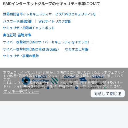
GMOインターネットグループのセキュリティ事業について
世界初総合ネットセキュリティサービス「GMOセキュリティ24」
パスワード漏洩診断
Webサイトリスク診断
セキュリティ相談AIチャットボット
実在証明・盗聴対策
サイバー攻撃対策（GMOサイバーセキュリティ byイエラエ）
サイバー攻撃対策（GMO Flatt Security）
なりすまし対策
セキュリティ事業の軌跡
本ウェブサイトでは、利用者様がより快適にご利用いただけるよう本ウェブサイ
トの改善・最適化等を目的に、クッキー（Cookie）及び類似の技術を利用しており
ます。
これにより、利用者様の本ウェブサイトのご利用に関する情報は、弊社及びサー
ドパーティに共有されます。詳細は、弊社のクッキーポリシーをご覧ください。
クッキー等ポリシー
同意して閉じる