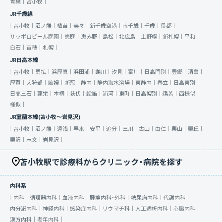
青葉｜
苫小牧｜
JR千歳線
苫小牧｜
沼ノ端｜
植苗｜
美々｜
新千歳空港｜
南千歳｜
千歳｜
長都｜
サッポロビール庭園｜
恵庭｜
恵み野｜
島松｜
北広島｜
上野幌｜
新札幌｜
平和｜
白石｜
苗穂｜
札幌｜
JR日高本線
苫小牧｜
勇払｜
浜厚真｜
浜田浦｜
鵡川｜
汐見｜
富川｜
日高門別｜
豊郷｜
清畠｜
厚賀｜
大狩部｜
節婦｜
新冠｜
静内｜
静内海水浴場｜
東静内｜
春立｜
日高東別｜
日高三石｜
蓬栄｜
本桐｜
荻伏｜
絵笛｜
浦河｜
東町｜
日高幌別｜
鵜苫｜
西様似｜
様似｜
JR室蘭本線(苫小牧～岩見沢)
苫小牧｜
沼ノ端｜
遠浅｜
早来｜
安平｜
追分｜
三川｜
古山｜
由仁｜
栗山｜
栗丘｜
栗沢｜
志文｜
岩見沢｜
苫小牧駅で診療科からクリニック・病院を探す
内科系
内科｜
循環器内科｜
血液内科｜
腫瘍内科・外科｜
糖尿病内科｜
代謝内科｜
内分泌内科｜
神経内科｜
感染症内科｜
リウマチ科｜
人工透析内科｜
心臓内科｜
漢方内科｜
老年内科｜