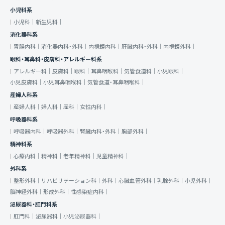
小児科系
小児科｜
新生児科｜
消化器科系
胃腸内科｜
消化器内科・外科｜
内視鏡内科｜
肝臓内科・外科｜
内視鏡外科｜
眼科・耳鼻科・皮膚科・アレルギー科系
アレルギー科｜
皮膚科｜
眼科｜
耳鼻咽喉科｜
気管食道科｜
小児眼科｜
小児皮膚科｜
小児耳鼻咽喉科｜
気管食道・耳鼻咽喉科｜
産婦人科系
産婦人科｜
婦人科｜
産科｜
女性内科｜
呼吸器科系
呼吸器内科｜
呼吸器外科｜
腎臓内科・外科｜
胸部外科｜
精神科系
心療内科｜
精神科｜
老年精神科｜
児童精神科｜
外科系
整形外科｜
リハビリテーション科｜
外科｜
心臓血管外科｜
乳腺外科｜
小児外科｜
脳神経外科｜
形成外科｜
性感染症内科｜
泌尿器科・肛門科系
肛門科｜
泌尿器科｜
小児泌尿器科｜