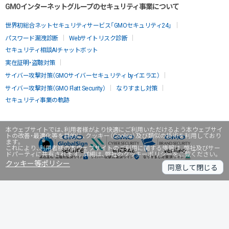
GMOインターネットグループのセキュリティ事業について
世界初総合ネットセキュリティサービス「GMOセキュリティ24」
パスワード漏洩診断
Webサイトリスク診断
セキュリティ相談AIチャットボット
実在証明・盗聴対策
サイバー攻撃対策（GMOサイバーセキュリティ byイエラエ）
サイバー攻撃対策（GMO Flatt Security）
なりすまし対策
セキュリティ事業の軌跡
本ウェブサイトでは、利用者様がより快適にご利用いただけるよう本ウェブサイ
トの改善・最適化等を目的に、クッキー（Cookie）及び類似の技術を利用しており
ます。
これにより、利用者様の本ウェブサイトのご利用に関する情報は、弊社及びサー
ドパーティに共有されます。詳細は、弊社のクッキーポリシーをご覧ください。
クッキー等ポリシー
同意して閉じる