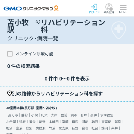
ログイン
会員登録
MENU
苫小牧
の
リハビリテーション
駅
科
クリニック・病院一覧
オンライン診療可能
0
件の検索結果
0
件中
0
〜
0
件を表示
別の路線からリハビリテーション科を探す
JR室蘭本線(長万部・室蘭～苫小牧)
長万部｜
静狩｜
小幌｜
礼文｜
大岸｜
豊浦｜
洞爺｜
有珠｜
長和｜
伊達紋別｜
北舟岡｜
稀府｜
黄金｜
崎守｜
本輪西｜
室蘭｜
母恋｜
御崎｜
輪西｜
東室蘭｜
鷲別｜
幌別｜
富浦｜
登別｜
虎杖浜｜
竹浦｜
北吉原｜
萩野｜
白老｜
社台｜
錦岡｜
糸井｜