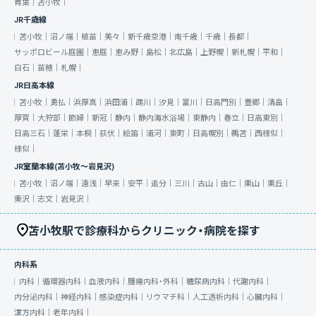
青葉｜
苫小牧｜
JR千歳線
苫小牧｜
沼ノ端｜
植苗｜
美々｜
新千歳空港｜
南千歳｜
千歳｜
長都｜
サッポロビール庭園｜
恵庭｜
恵み野｜
島松｜
北広島｜
上野幌｜
新札幌｜
平和｜
白石｜
苗穂｜
札幌｜
JR日高本線
苫小牧｜
勇払｜
浜厚真｜
浜田浦｜
鵡川｜
汐見｜
富川｜
日高門別｜
豊郷｜
清畠｜
厚賀｜
大狩部｜
節婦｜
新冠｜
静内｜
静内海水浴場｜
東静内｜
春立｜
日高東別｜
日高三石｜
蓬栄｜
本桐｜
荻伏｜
絵笛｜
浦河｜
東町｜
日高幌別｜
鵜苫｜
西様似｜
様似｜
JR室蘭本線(苫小牧～岩見沢)
苫小牧｜
沼ノ端｜
遠浅｜
早来｜
安平｜
追分｜
三川｜
古山｜
由仁｜
栗山｜
栗丘｜
栗沢｜
志文｜
岩見沢｜
苫小牧駅で診療科からクリニック・病院を探す
内科系
内科｜
循環器内科｜
血液内科｜
腫瘍内科・外科｜
糖尿病内科｜
代謝内科｜
内分泌内科｜
神経内科｜
感染症内科｜
リウマチ科｜
人工透析内科｜
心臓内科｜
漢方内科｜
老年内科｜