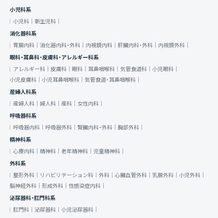
小児科系
小児科｜
新生児科｜
消化器科系
胃腸内科｜
消化器内科・外科｜
内視鏡内科｜
肝臓内科・外科｜
内視鏡外科｜
眼科・耳鼻科・皮膚科・アレルギー科系
アレルギー科｜
皮膚科｜
眼科｜
耳鼻咽喉科｜
気管食道科｜
小児眼科｜
小児皮膚科｜
小児耳鼻咽喉科｜
気管食道・耳鼻咽喉科｜
産婦人科系
産婦人科｜
婦人科｜
産科｜
女性内科｜
呼吸器科系
呼吸器内科｜
呼吸器外科｜
腎臓内科・外科｜
胸部外科｜
精神科系
心療内科｜
精神科｜
老年精神科｜
児童精神科｜
外科系
整形外科｜
リハビリテーション科｜
外科｜
心臓血管外科｜
乳腺外科｜
小児外科｜
脳神経外科｜
形成外科｜
性感染症内科｜
泌尿器科・肛門科系
肛門科｜
泌尿器科｜
小児泌尿器科｜