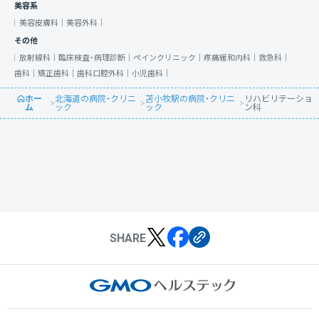
美容系
美容皮膚科｜
美容外科｜
その他
放射線科｜
臨床検査・病理診断｜
ペインクリニック｜
疼痛緩和内科｜
救急科｜
歯科｜
矯正歯科｜
歯科口腔外科｜
小児歯科｜
ホー
北海道の病院・クリニ
苫小牧駅の病院・クリニ
リハビリテーショ
>
>
>
ム
ック
ック
ン科
SHARE