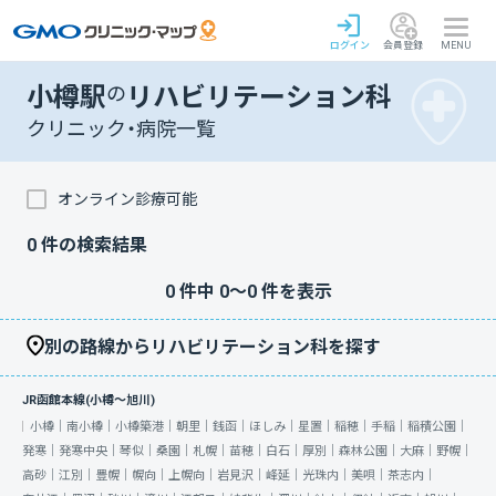
ログイン
会員登録
MENU
小樽駅
の
リハビリテーション科
クリニック・病院一覧
オンライン診療可能
0
件の検索結果
0
件中
0
〜
0
件を表示
別の路線からリハビリテーション科を探す
JR函館本線(小樽～旭川)
小樽｜
南小樽｜
小樽築港｜
朝里｜
銭函｜
ほしみ｜
星置｜
稲穂｜
手稲｜
稲積公園｜
発寒｜
発寒中央｜
琴似｜
桑園｜
札幌｜
苗穂｜
白石｜
厚別｜
森林公園｜
大麻｜
野幌｜
高砂｜
江別｜
豊幌｜
幌向｜
上幌向｜
岩見沢｜
峰延｜
光珠内｜
美唄｜
茶志内｜