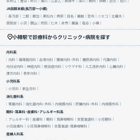
奈井江｜
豊沼｜
砂川｜
滝川｜
江部乙｜
妹背牛｜
深川｜
納内｜
伊納｜
近文｜
旭川｜
JR函館本線(長万部～小樽)
長万部｜
二股｜
蕨岱｜
黒松内｜
熱郛｜
目名｜
蘭越｜
昆布｜
ニセコ｜
比羅夫｜
倶知安｜
小沢｜
銀山｜
然別｜
仁木｜
余市｜
蘭島｜
塩谷｜
小樽｜
小樽駅で診療科からクリニック・病院を探す
内科系
内科｜
循環器内科｜
血液内科｜
腫瘍内科・外科｜
糖尿病内科｜
代謝内科｜
内分泌内科｜
神経内科｜
感染症内科｜
リウマチ科｜
人工透析内科｜
心臓内科｜
漢方内科｜
老年内科｜
小児科系
小児科｜
新生児科｜
消化器科系
胃腸内科｜
消化器内科・外科｜
内視鏡内科｜
肝臓内科・外科｜
内視鏡外科｜
眼科・耳鼻科・皮膚科・アレルギー科系
アレルギー科｜
皮膚科｜
眼科｜
耳鼻咽喉科｜
気管食道科｜
小児眼科｜
小児皮膚科｜
小児耳鼻咽喉科｜
気管食道・耳鼻咽喉科｜
産婦人科系