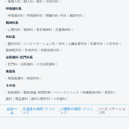
産婦人科｜
婦人科｜
産科｜
女性内科｜
呼吸器科系
呼吸器内科｜
呼吸器外科｜
腎臓内科・外科｜
胸部外科｜
精神科系
心療内科｜
精神科｜
老年精神科｜
児童精神科｜
外科系
整形外科｜
リハビリテーション科｜
外科｜
心臓血管外科｜
乳腺外科｜
小児外科｜
脳神経外科｜
形成外科｜
性感染症内科｜
泌尿器科・肛門科系
肛門科｜
泌尿器科｜
小児泌尿器科｜
美容系
美容皮膚科｜
美容外科｜
その他
放射線科｜
臨床検査・病理診断｜
ペインクリニック｜
疼痛緩和内科｜
救急科｜
歯科｜
矯正歯科｜
歯科口腔外科｜
小児歯科｜
ホー
北海道の病院・クリニ
小樽駅の病院・クリニ
リハビリテーショ
>
>
>
ム
ック
ック
ン科