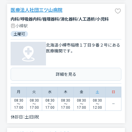
医療法人社団三ツ山病院
内科/呼吸器内科/循環器科/消化器科/人工透析/小児科
小樽駅
土曜可
北海道小樽市稲穂１丁目９番２号にある
医療機関です。
詳細を見る
月
火
水
木
金
土
日
08:30
08:30
08:30
08:30
08:30
08:30
〜
〜
〜
〜
〜
〜
17:00
17:00
17:00
17:00
17:00
12:00
休診日：
土|日|祝