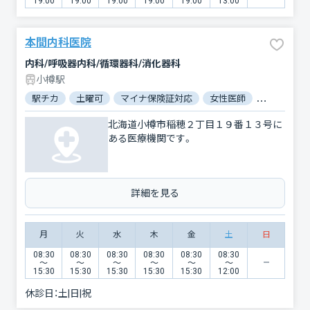
19:00
19:00
19:00
19:00
19:00
13:00
本間内科医院
内科/呼吸器内科/循環器科/消化器科
小樽駅
駅チカ
土曜可
マイナ保険証対応
女性医師
駐車場あり
北海道小樽市稲穂２丁目１９番１３号に
ある医療機関です。
詳細を見る
月
火
水
木
金
土
日
08:30
08:30
08:30
08:30
08:30
08:30
〜
〜
〜
〜
〜
〜
15:30
15:30
15:30
15:30
15:30
12:00
休診日：
土|日|祝