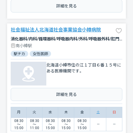
詳細を見る
社会福祉法人北海道社会事業協会小樽病院
消化器科/内科/循環器科/呼吸器内科/外科/呼吸器外科/肛門科/整形外科/産婦人科/小児科/麻酔科/放射線科
南小樽駅
駅チカ
女性医師
北海道小樽市住の江１丁目６番１５号に
ある医療機関です。
詳細を見る
月
火
水
木
金
土
日
08:30
08:30
08:30
08:30
08:30
〜
〜
〜
〜
〜
15:00
11:00
15:00
15:00
15:00