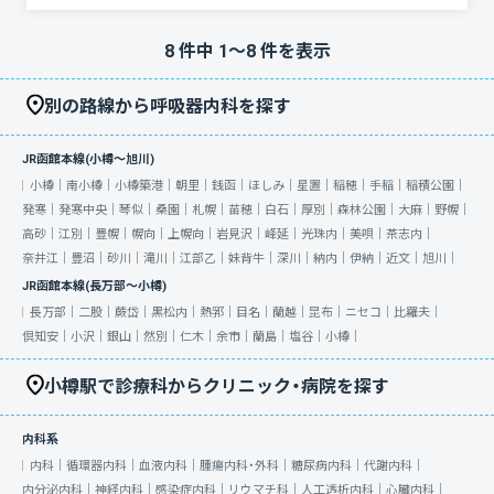
8
件中
1
〜
8
件を表示
別の路線から呼吸器内科を探す
JR函館本線(小樽～旭川)
小樽｜
南小樽｜
小樽築港｜
朝里｜
銭函｜
ほしみ｜
星置｜
稲穂｜
手稲｜
稲積公園｜
発寒｜
発寒中央｜
琴似｜
桑園｜
札幌｜
苗穂｜
白石｜
厚別｜
森林公園｜
大麻｜
野幌｜
高砂｜
江別｜
豊幌｜
幌向｜
上幌向｜
岩見沢｜
峰延｜
光珠内｜
美唄｜
茶志内｜
奈井江｜
豊沼｜
砂川｜
滝川｜
江部乙｜
妹背牛｜
深川｜
納内｜
伊納｜
近文｜
旭川｜
JR函館本線(長万部～小樽)
長万部｜
二股｜
蕨岱｜
黒松内｜
熱郛｜
目名｜
蘭越｜
昆布｜
ニセコ｜
比羅夫｜
倶知安｜
小沢｜
銀山｜
然別｜
仁木｜
余市｜
蘭島｜
塩谷｜
小樽｜
小樽駅で診療科からクリニック・病院を探す
内科系
内科｜
循環器内科｜
血液内科｜
腫瘍内科・外科｜
糖尿病内科｜
代謝内科｜
内分泌内科｜
神経内科｜
感染症内科｜
リウマチ科｜
人工透析内科｜
心臓内科｜