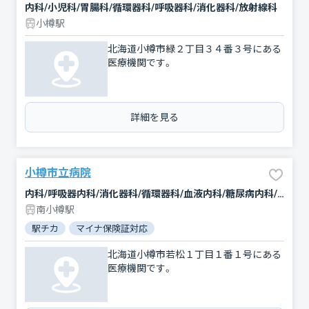
内科/小児科/胃腸科/循環器科/呼吸器科/消化器科/放射線科
小樽駅
北海道小樽市緑２丁目３４番３号にある
医療機関です。
詳細を見る
小樽市立病院
内科/呼吸器内科/消化器科/循環器科/血液内科/糖尿病内科/内分泌科/腎臓内科・外科/神経内科/腫瘍内科・外科/外科/心臓血管外科/脳神経外科/整形外科/形成外科/精神科・神経科/リウマチ科/小児科/皮膚科/泌尿器科/産婦人科/眼科/耳鼻咽喉科/放射線科/臨床検査・病理診断/麻酔科
南小樽駅
駅チカ
マイナ保険証対応
北海道小樽市若松１丁目１番１号にある
医療機関です。