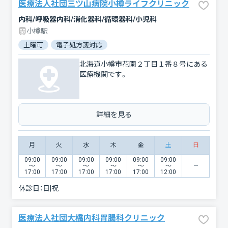
医療法人社団三ツ山病院小樽ライフクリニック
内科/呼吸器内科/消化器科/循環器科/小児科
小樽駅
土曜可
電子処方箋対応
北海道小樽市花園２丁目１番８号にある
医療機関です。
詳細を見る
月
火
水
木
金
土
日
09:00
09:00
09:00
09:00
09:00
09:00
〜
〜
〜
〜
〜
〜
17:00
17:00
17:00
17:00
17:00
12:00
休診日：
日|祝
医療法人社団大橋内科胃腸科クリニック