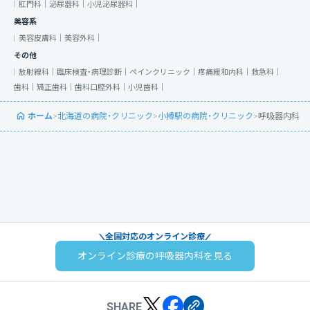
肛門科｜
泌尿器科｜
小児泌尿器科｜
美容系
美容皮膚科｜
美容外科｜
その他
放射線科｜
臨床検査・病理診断｜
ペインクリニック｜
疼痛緩和内科｜
救急科｜
歯科｜
矯正歯科｜
歯科口腔外科｜
小児歯科｜
ホーム
>
北海道の病院・クリニック
>
小樽駅の病院・クリニック
>
呼吸器内科
全国対応のオンライン診療
オンライン診療の呼吸器内科を見る
SHARE