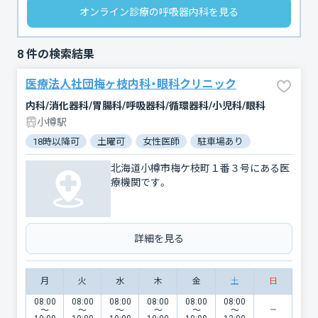
オンライン診療の呼吸器内科を見る
8
件の検索結果
医療法人社団梅ヶ枝内科・眼科クリニック
内科/消化器科/胃腸科/呼吸器科/循環器科/小児科/眼科
小樽駅
18時以降可
土曜可
女性医師
駐車場あり
北海道小樽市梅ケ枝町１番３号にある医
療機関です。
詳細を見る
月
火
水
木
金
土
日
08:00
08:00
08:00
08:00
08:00
08:00
〜
〜
〜
〜
〜
〜