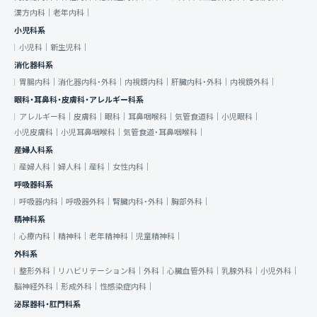
漢方内科｜
老年内科｜
小児科系
小児科｜
新生児科｜
消化器科系
胃腸内科｜
消化器内科・外科｜
内視鏡内科｜
肝臓内科・外科｜
内視鏡外科｜
眼科・耳鼻科・皮膚科・アレルギー科系
アレルギー科｜
皮膚科｜
眼科｜
耳鼻咽喉科｜
気管食道科｜
小児眼科｜
小児皮膚科｜
小児耳鼻咽喉科｜
気管食道・耳鼻咽喉科｜
産婦人科系
産婦人科｜
婦人科｜
産科｜
女性内科｜
呼吸器科系
呼吸器内科｜
呼吸器外科｜
腎臓内科・外科｜
胸部外科｜
精神科系
心療内科｜
精神科｜
老年精神科｜
児童精神科｜
外科系
整形外科｜
リハビリテーション科｜
外科｜
心臓血管外科｜
乳腺外科｜
小児外科｜
脳神経外科｜
形成外科｜
性感染症内科｜
泌尿器科・肛門科系