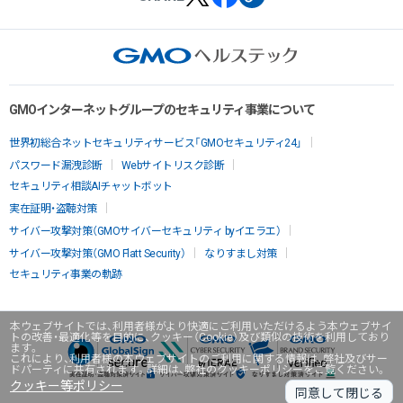
GMOインターネットグループのセキュリティ事業について
世界初総合ネットセキュリティサービス「GMOセキュリティ24」
パスワード漏洩診断
Webサイトリスク診断
セキュリティ相談AIチャットボット
実在証明・盗聴対策
サイバー攻撃対策（GMOサイバーセキュリティ byイエラエ）
サイバー攻撃対策（GMO Flatt Security）
なりすまし対策
セキュリティ事業の軌跡
本ウェブサイトでは、利用者様がより快適にご利用いただけるよう本ウェブサイ
トの改善・最適化等を目的に、クッキー（Cookie）及び類似の技術を利用しており
ます。
これにより、利用者様の本ウェブサイトのご利用に関する情報は、弊社及びサー
ドパーティに共有されます。詳細は、弊社のクッキーポリシーをご覧ください。
クッキー等ポリシー
同意して閉じる