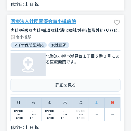
休診日：
土|日|祝
医療法人社団青優会南小樽病院
内科/呼吸器内科/循環器科/消化器科/外科/整形外科/リハビリテーション
南小樽駅
マイナ保険証対応
女性医師
北海道小樽市潮見台１丁目５番３号にあ
る医療機関です。
詳細を見る
月
火
水
木
金
土
日
09:00
09:00
09:00
09:00
09:00
〜
〜
〜
〜
〜
16:30
16:30
16:30
16:30
16:30
休診日：
土|日|祝