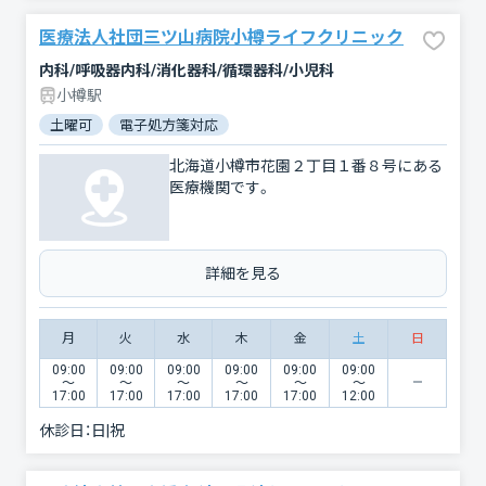
医療法人社団三ツ山病院小樽ライフクリニック
内科/呼吸器内科/消化器科/循環器科/小児科
小樽駅
土曜可
電子処方箋対応
北海道小樽市花園２丁目１番８号にある
医療機関です。
詳細を見る
月
火
水
木
金
土
日
09:00
09:00
09:00
09:00
09:00
09:00
〜
〜
〜
〜
〜
〜
17:00
17:00
17:00
17:00
17:00
12:00
休診日：
日|祝