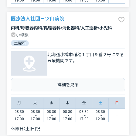
19:00
19:00
19:00
19:00
19:00
13:00
医療法人社団三ツ山病院
内科/呼吸器内科/循環器科/消化器科/人工透析/小児科
小樽駅
土曜可
北海道小樽市稲穂１丁目９番２号にある
医療機関です。
詳細を見る
月
火
水
木
金
土
日
08:30
08:30
08:30
08:30
08:30
08:30
〜
〜
〜
〜
〜
〜
17:00
17:00
17:00
17:00
17:00
12:00
休診日：
土|日|祝