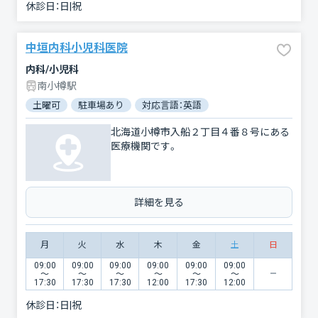
休診日：
日|祝
中垣内科小児科医院
内科/小児科
南小樽駅
土曜可
駐車場あり
対応言語：英語
北海道小樽市入船２丁目４番８号にある
医療機関です。
詳細を見る
月
火
水
木
金
土
日
09:00
09:00
09:00
09:00
09:00
09:00
〜
〜
〜
〜
〜
〜
17:30
17:30
17:30
12:00
17:30
12:00
休診日：
日|祝