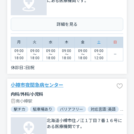
にある医療機関です。
詳細を見る
月
火
水
木
金
土
日
09:00
09:00
09:00
09:00
09:00
09:00
〜
〜
〜
〜
〜
〜
18:00
18:00
18:00
18:00
18:00
12:00
休診日：
日|祝
小樽市夜間急病センター
内科/外科/小児科
南小樽駅
駅チカ
駐車場あり
バリアフリー
対応言語：英語
対応
北海道小樽市住ノ江１丁目７番１６号に
ある医療機関です。