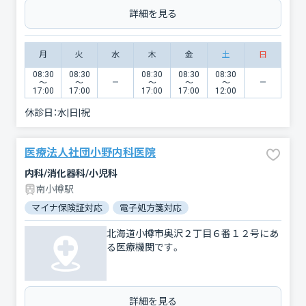
詳細を見る
月
火
水
木
金
土
日
08:30
08:30
08:30
08:30
08:30
〜
〜
〜
〜
〜
17:00
17:00
17:00
17:00
12:00
休診日：
水|日|祝
医療法人社団小野内科医院
内科/消化器科/小児科
南小樽駅
マイナ保険証対応
電子処方箋対応
北海道小樽市奥沢２丁目６番１２号にあ
る医療機関です。
詳細を見る