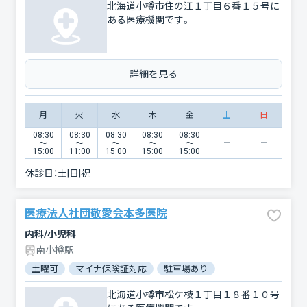
北海道小樽市住の江１丁目６番１５号に
ある医療機関です。
詳細を見る
月
火
水
木
金
土
日
08:30
08:30
08:30
08:30
08:30
〜
〜
〜
〜
〜
15:00
11:00
15:00
15:00
15:00
休診日：
土|日|祝
医療法人社団敬愛会本多医院
内科/小児科
南小樽駅
土曜可
マイナ保険証対応
駐車場あり
北海道小樽市松ケ枝１丁目１８番１０号