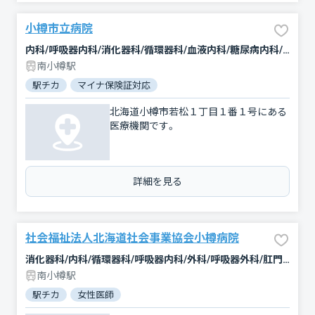
小樽市立病院
内科/呼吸器内科/消化器科/循環器科/血液内科/糖尿病内科/内分泌科/腎臓内科・外科/神経内科/腫瘍内科・外科/外科/心臓血管外科/脳神経外科/整形外科/形成外科/精神科・神経科/リウマチ科/小児科/皮膚科/泌尿器科/産婦人科/眼科/耳鼻咽喉科/放射線科/臨床検査・病理診断/麻酔科
南小樽駅
駅チカ
マイナ保険証対応
北海道小樽市若松１丁目１番１号にある
医療機関です。
詳細を見る
社会福祉法人北海道社会事業協会小樽病院
消化器科/内科/循環器科/呼吸器内科/外科/呼吸器外科/肛門科/整形外科/産婦人科/小児科/麻酔科/放射線科
南小樽駅
駅チカ
女性医師