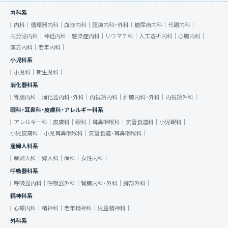
内科系
内科｜
循環器内科｜
血液内科｜
腫瘍内科・外科｜
糖尿病内科｜
代謝内科｜
内分泌内科｜
神経内科｜
感染症内科｜
リウマチ科｜
人工透析内科｜
心臓内科｜
漢方内科｜
老年内科｜
小児科系
小児科｜
新生児科｜
消化器科系
胃腸内科｜
消化器内科・外科｜
内視鏡内科｜
肝臓内科・外科｜
内視鏡外科｜
眼科・耳鼻科・皮膚科・アレルギー科系
アレルギー科｜
皮膚科｜
眼科｜
耳鼻咽喉科｜
気管食道科｜
小児眼科｜
小児皮膚科｜
小児耳鼻咽喉科｜
気管食道・耳鼻咽喉科｜
産婦人科系
産婦人科｜
婦人科｜
産科｜
女性内科｜
呼吸器科系
呼吸器内科｜
呼吸器外科｜
腎臓内科・外科｜
胸部外科｜
精神科系
心療内科｜
精神科｜
老年精神科｜
児童精神科｜
外科系