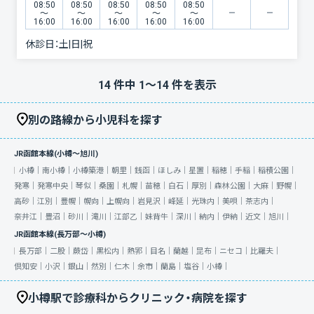
08:50
08:50
08:50
08:50
08:50
〜
〜
〜
〜
〜
16:00
16:00
16:00
16:00
16:00
休診日：
土|日|祝
14
件中
1
〜
14
件を表示
別の路線から小児科を探す
JR函館本線(小樽～旭川)
小樽｜
南小樽｜
小樽築港｜
朝里｜
銭函｜
ほしみ｜
星置｜
稲穂｜
手稲｜
稲積公園｜
発寒｜
発寒中央｜
琴似｜
桑園｜
札幌｜
苗穂｜
白石｜
厚別｜
森林公園｜
大麻｜
野幌｜
高砂｜
江別｜
豊幌｜
幌向｜
上幌向｜
岩見沢｜
峰延｜
光珠内｜
美唄｜
茶志内｜
奈井江｜
豊沼｜
砂川｜
滝川｜
江部乙｜
妹背牛｜
深川｜
納内｜
伊納｜
近文｜
旭川｜
JR函館本線(長万部～小樽)
長万部｜
二股｜
蕨岱｜
黒松内｜
熱郛｜
目名｜
蘭越｜
昆布｜
ニセコ｜
比羅夫｜
倶知安｜
小沢｜
銀山｜
然別｜
仁木｜
余市｜
蘭島｜
塩谷｜
小樽｜
小樽駅で診療科からクリニック・病院を探す