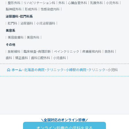
整形外科｜
リハビリテーション科｜
外科｜
心臓血管外科｜
乳腺外科｜
小児外科｜
脳神経外科｜
形成外科｜
性感染症内科｜
泌尿器科・肛門科系
肛門科｜
泌尿器科｜
小児泌尿器科｜
美容系
美容皮膚科｜
美容外科｜
その他
放射線科｜
臨床検査・病理診断｜
ペインクリニック｜
疼痛緩和内科｜
救急科｜
歯科｜
矯正歯科｜
歯科口腔外科｜
小児歯科｜
ホーム
>
北海道の病院・クリニック
>
小樽駅の病院・クリニック
>
小児科
全国対応のオンライン診療
オンライン診療の小児科を見る