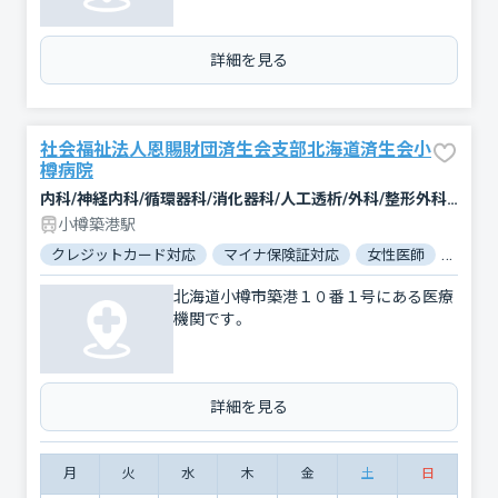
詳細を見る
社会福祉法人恩賜財団済生会支部北海道済生会小
樽病院
内科/神経内科/循環器科/消化器科/人工透析/外科/整形外科/小児科/泌尿器科/精神科・神経科/リハビリテーション/放射線科
小樽築港駅
クレジットカード対応
マイナ保険証対応
女性医師
駐車場
北海道小樽市築港１０番１号にある医療
機関です。
詳細を見る
月
火
水
木
金
土
日