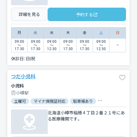
詳細を見る
予約する
月
火
水
木
金
土
日
09:00
09:00
09:00
09:00
09:00
09:00
〜
〜
〜
〜
〜
〜
17:30
17:30
12:30
17:30
17:30
12:30
休診日：
日|祝
つだ小児科
小児科
小樽駅
土曜可
マイナ保険証対応
駐車場あり
バリアフリー
対
北海道小樽市稲穂４丁目２番２１号にあ
る医療機関です。