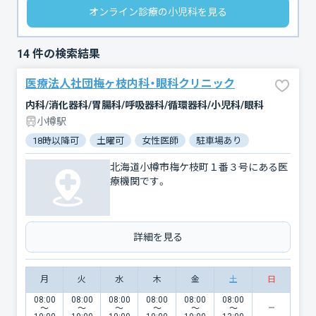
オンライン診療の小児科を見る
14
件の検索結果
医療法人社団梅ヶ枝内科・眼科クリニック
内科/消化器科/胃腸科/呼吸器科/循環器科/小児科/眼科
小樽駅
18時以降可
土曜可
女性医師
駐車場あり
北海道小樽市梅ケ枝町１番３号にある医
療機関です。
詳細を見る
月
火
水
木
金
土
日
08:00
08:00
08:00
08:00
08:00
08:00
〜
〜
〜
〜
〜
〜