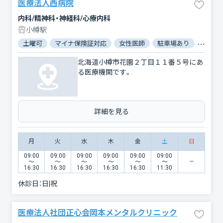
医療法人西病院
内科/精神科・神経科/心療内科
小樽駅
土曜可
マイナ保険証対応
女性医師
駐車場あり
バリア
北海道小樽市花園２丁目１１番５号にあ
る医療機関です。
詳細を見る
月
火
水
木
金
土
日
09:00
09:00
09:00
09:00
09:00
09:00
〜
〜
〜
〜
〜
〜
16:30
16:30
16:30
16:30
16:30
11:30
休診日：
日|祝
医療法人社団正心会岡本メンタルクリニック