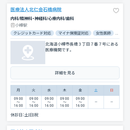
医療法人北仁会石橋病院
内科/精神科・神経科/心療内科/歯科
小樽駅
クレジットカード対応
マイナ保険証対応
女性医師
駐車場
北海道小樽市長橋３丁目７番７号にある
医療機関です。
詳細を見る
月
火
水
木
金
土
日
09:00
09:00
09:00
09:00
09:00
〜
〜
〜
〜
〜
16:00
16:00
16:00
16:00
16:00
休診日：
土|日|祝