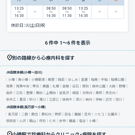
13:25
08:50
08:50
13:25
〜
〜
〜
〜
16:30
16:30
11:30
16:30
休診日：
火|土|日|祝
6
件中
1
〜
6
件を表示
別の路線から心療内科を探す
JR函館本線(小樽～旭川)
小樽｜
南小樽｜
小樽築港｜
朝里｜
銭函｜
ほしみ｜
星置｜
稲穂｜
手稲｜
稲積公園｜
発寒｜
発寒中央｜
琴似｜
桑園｜
札幌｜
苗穂｜
白石｜
厚別｜
森林公園｜
大麻｜
野幌｜
高砂｜
江別｜
豊幌｜
幌向｜
上幌向｜
岩見沢｜
峰延｜
光珠内｜
美唄｜
茶志内｜
奈井江｜
豊沼｜
砂川｜
滝川｜
江部乙｜
妹背牛｜
深川｜
納内｜
伊納｜
近文｜
旭川｜
JR函館本線(長万部～小樽)
長万部｜
二股｜
蕨岱｜
黒松内｜
熱郛｜
目名｜
蘭越｜
昆布｜
ニセコ｜
比羅夫｜
倶知安｜
小沢｜
銀山｜
然別｜
仁木｜
余市｜
蘭島｜
塩谷｜
小樽｜
小樽駅で診療科からクリニック・病院を探す