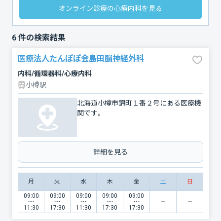
オンライン診療の心療内科を見る
6
件の検索結果
医療法人たんぽぽ会島田脳神経外科
内科/循環器科/心療内科
小樽駅
北海道小樽市錦町１番２号にある医療機
関です。
詳細を見る
月
火
水
木
金
土
日
09:00
09:00
09:00
09:00
09:00
〜
〜
〜
〜
〜
11:30
17:30
11:30
17:30
17:30