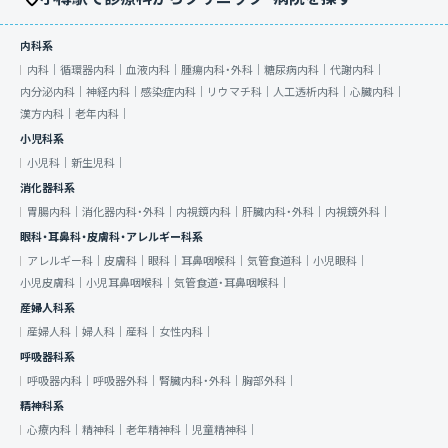
内科系
内科｜
循環器内科｜
血液内科｜
腫瘍内科・外科｜
糖尿病内科｜
代謝内科｜
内分泌内科｜
神経内科｜
感染症内科｜
リウマチ科｜
人工透析内科｜
心臓内科｜
漢方内科｜
老年内科｜
小児科系
小児科｜
新生児科｜
消化器科系
胃腸内科｜
消化器内科・外科｜
内視鏡内科｜
肝臓内科・外科｜
内視鏡外科｜
眼科・耳鼻科・皮膚科・アレルギー科系
アレルギー科｜
皮膚科｜
眼科｜
耳鼻咽喉科｜
気管食道科｜
小児眼科｜
小児皮膚科｜
小児耳鼻咽喉科｜
気管食道・耳鼻咽喉科｜
産婦人科系
産婦人科｜
婦人科｜
産科｜
女性内科｜
呼吸器科系
呼吸器内科｜
呼吸器外科｜
腎臓内科・外科｜
胸部外科｜
精神科系
心療内科｜
精神科｜
老年精神科｜
児童精神科｜