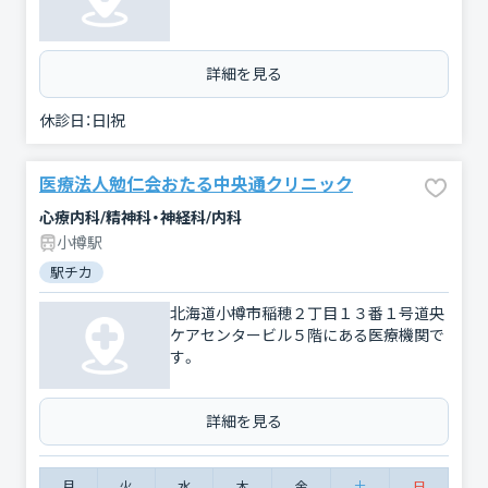
詳細を見る
休診日：
日|祝
医療法人勉仁会おたる中央通クリニック
心療内科/精神科・神経科/内科
小樽駅
駅チカ
北海道小樽市稲穂２丁目１３番１号道央
ケアセンタービル５階にある医療機関で
す。
詳細を見る
月
火
水
木
金
土
日