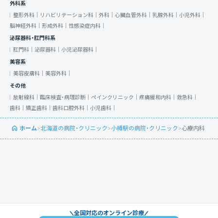
外科系
整形外科｜
リハビリテーション科｜
外科｜
心臓血管外科｜
乳腺外科｜
小児外科｜
脳神経外科｜
形成外科｜
性感染症内科｜
泌尿器科・肛門科系
肛門科｜
泌尿器科｜
小児泌尿器科｜
美容系
美容皮膚科｜
美容外科｜
その他
放射線科｜
臨床検査・病理診断｜
ペインクリニック｜
疼痛緩和内科｜
救急科｜
歯科｜
矯正歯科｜
歯科口腔外科｜
小児歯科｜
ホーム
>
北海道の病院・クリニック
>
小樽駅の病院・クリニック
>
心療内科
全国対応のオンライン診療