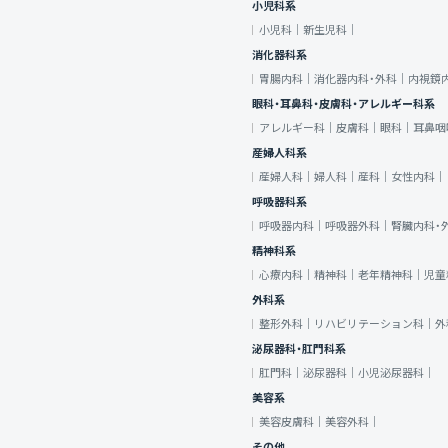
小児科系
小児科｜
新生児科｜
消化器科系
胃腸内科｜
消化器内科・外科｜
内視鏡
眼科・耳鼻科・皮膚科・アレルギー科系
アレルギー科｜
皮膚科｜
眼科｜
耳鼻咽
産婦人科系
産婦人科｜
婦人科｜
産科｜
女性内科｜
呼吸器科系
呼吸器内科｜
呼吸器外科｜
腎臓内科・
精神科系
心療内科｜
精神科｜
老年精神科｜
児童
外科系
整形外科｜
リハビリテーション科｜
外
泌尿器科・肛門科系
肛門科｜
泌尿器科｜
小児泌尿器科｜
美容系
美容皮膚科｜
美容外科｜
その他