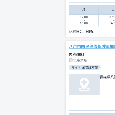
月
火
07:00
07:
〜
〜
16:00
16:
休診日：
土|日|祝
八戸市国民健康保険南郷
内科/歯科
北高岩駅
マイナ保険証対応
青森県八