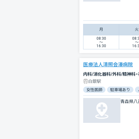
月
火
08:30
08:
〜
〜
16:30
16:
医療法人清照会湊病院
内科/消化器科/外科/精神科
白銀駅
女性医師
駐車場あり
青森県八