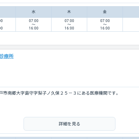
水
木
金
00
07:00
07:00
07:00
〜
〜
〜
00
16:00
16:00
16:00
診療所
戸市南郷大字島守字梨子ノ久保２５－３にある医療機関です。
詳細を見る