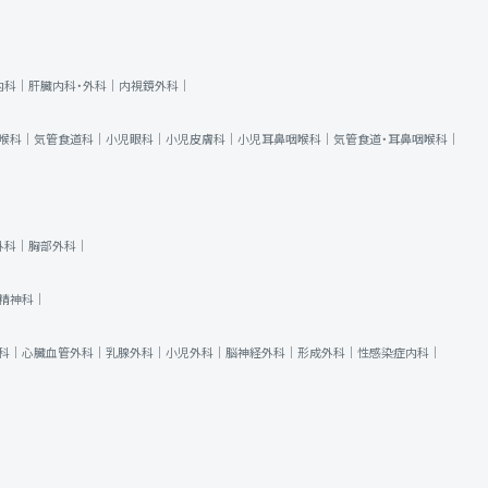
内科｜
肝臓内科・外科｜
内視鏡外科｜
喉科｜
気管食道科｜
小児眼科｜
小児皮膚科｜
小児耳鼻咽喉科｜
気管食道・耳鼻咽喉科｜
外科｜
胸部外科｜
精神科｜
科｜
心臓血管外科｜
乳腺外科｜
小児外科｜
脳神経外科｜
形成外科｜
性感染症内科｜