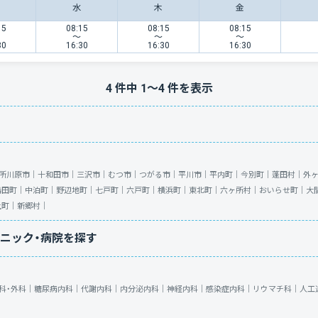
水
木
金
15
08:15
08:15
08:15
〜
〜
〜
30
16:30
16:30
16:30
4
件中
1
〜
4
件を表示
所川原市｜
十和田市｜
三沢市｜
むつ市｜
つがる市｜
平川市｜
平内町｜
今別町｜
蓬田村｜
外
鶴田町｜
中泊町｜
野辺地町｜
七戸町｜
六戸町｜
横浜町｜
東北町｜
六ヶ所村｜
おいらせ町｜
大
上町｜
新郷村｜
ニック・病院を探す
科・外科｜
糖尿病内科｜
代謝内科｜
内分泌内科｜
神経内科｜
感染症内科｜
リウマチ科｜
人工