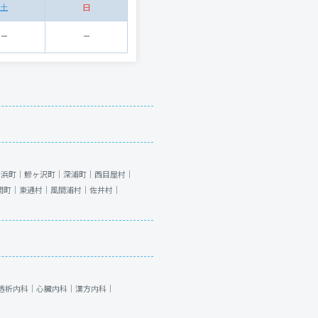
土
日
ヶ浜町｜
鰺ヶ沢町｜
深浦町｜
西目屋村｜
間町｜
東通村｜
風間浦村｜
佐井村｜
透析内科｜
心臓内科｜
漢方内科｜