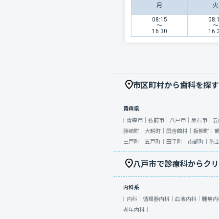
月
火
08:15
08:
〜
〜
16:30
16:
市区町村から歯科を探す
青森県
青森市｜
弘前市｜
八戸市｜
黒石市｜
五
藤崎町｜
大鰐町｜
田舎館村｜
板柳町｜
三戸町｜
五戸町｜
田子町｜
南部町｜
階
八戸市で診療科からクリ
内科系
内科｜
循環器内科｜
血液内科｜
腫瘍内
老年内科｜