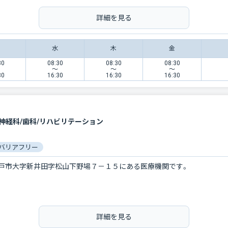
詳細を見る
水
木
金
30
08:30
08:30
08:30
〜
〜
〜
30
16:30
16:30
16:30
・神経科/歯科/リハビリテーション
バリアフリー
戸市大字新井田字松山下野場７－１５にある医療機関です。
詳細を見る