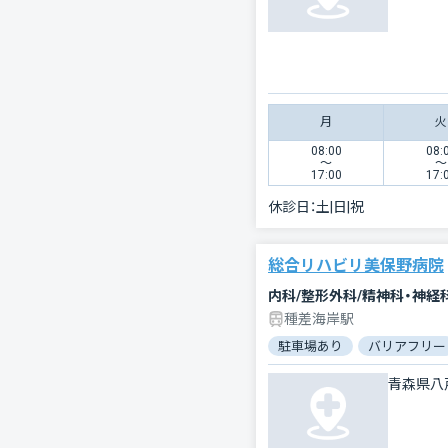
月
火
08:00
08:
〜
〜
17:00
17:
休診日：
土|日|祝
総合リハビリ美保野病院
内科/整形外科/精神科・神経
種差海岸駅
駐車場あり
バリアフリー
青森県八