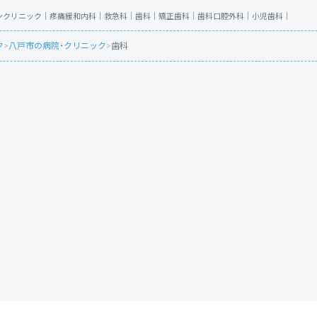
ンクリニック｜
疼痛緩和内科｜
救急科｜
歯科｜
矯正歯科｜
歯科口腔外科｜
小児歯科｜
ク
>
八戸市の病院・クリニック
>
歯科