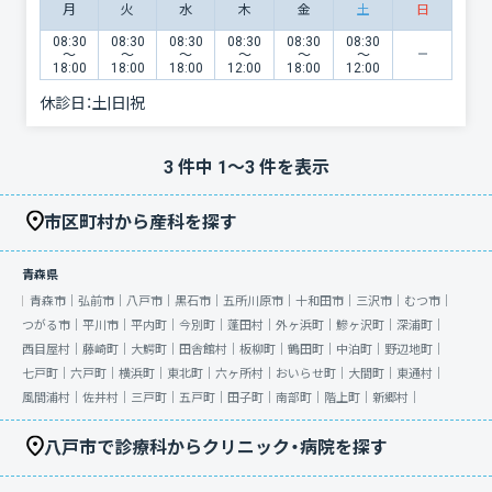
月
火
水
木
金
土
日
08:30
08:30
08:30
08:30
08:30
08:30
〜
〜
〜
〜
〜
〜
18:00
18:00
18:00
12:00
18:00
12:00
休診日：
土|日|祝
3
件中
1
〜
3
件を表示
市区町村から産科を探す
青森県
青森市｜
弘前市｜
八戸市｜
黒石市｜
五所川原市｜
十和田市｜
三沢市｜
むつ市｜
つがる市｜
平川市｜
平内町｜
今別町｜
蓬田村｜
外ヶ浜町｜
鰺ヶ沢町｜
深浦町｜
西目屋村｜
藤崎町｜
大鰐町｜
田舎館村｜
板柳町｜
鶴田町｜
中泊町｜
野辺地町｜
七戸町｜
六戸町｜
横浜町｜
東北町｜
六ヶ所村｜
おいらせ町｜
大間町｜
東通村｜
風間浦村｜
佐井村｜
三戸町｜
五戸町｜
田子町｜
南部町｜
階上町｜
新郷村｜
八戸市で診療科からクリニック・病院を探す