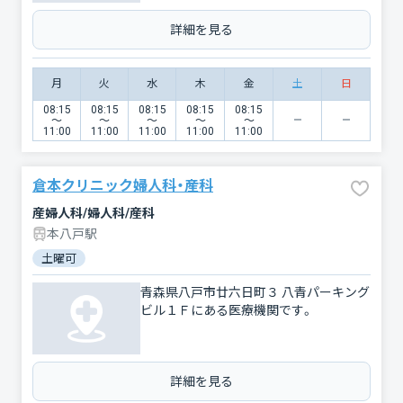
詳細を見る
月
火
水
木
金
土
日
08:15
08:15
08:15
08:15
08:15
〜
〜
〜
〜
〜
11:00
11:00
11:00
11:00
11:00
倉本クリニック婦人科・産科
産婦人科/婦人科/産科
本八戸駅
土曜可
青森県八戸市廿六日町３ 八青パーキング
ビル１Ｆにある医療機関です。
詳細を見る