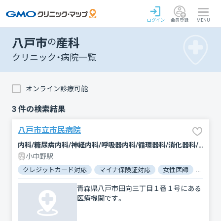
ログイン
会員登録
MENU
八戸市
の
産科
クリニック・病院一覧
オンライン診療可能
3
件の検索結果
八戸市立市民病院
内科/糖尿病内科/神経内科/呼吸器内科/循環器科/消化器科/外科/脳神経外科/呼吸器外科/心臓血管外科/乳腺外科/人工透析/整形外科/形成外科/小児科/小児外科/産科/婦人科/眼科/耳鼻咽喉科/皮膚科/泌尿器科/精神科・神経科/歯科口腔外科/リハビリテーション/放射線科/臨床検査・病理診断/救急科/麻酔科
小中野駅
クレジットカード対応
マイナ保険証対応
女性医師
駐車場
青森県八戸市田向三丁目１番１号にある
医療機関です。