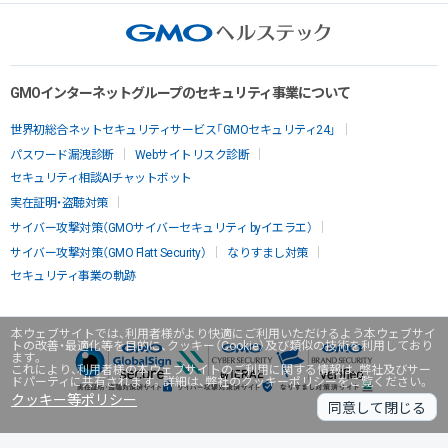
GMOインターネットグループのセキュリティ事業について
世界初総合ネットセキュリティサービス「GMOセキュリティ24」
パスワード漏洩診断
Webサイトリスク診断
セキュリティ相談AIチャットボット
実在証明・盗聴対策
サイバー攻撃対策（GMOサイバーセキュリティ byイエラエ）
サイバー攻撃対策（GMO Flatt Security）
なりすまし対策
セキュリティ事業の軌跡
本ウェブサイトでは、利用者様がより快適にご利用いただけるよう本ウェブサイ
トの改善・最適化等を目的に、クッキー（Cookie）及び類似の技術を利用しており
ます。
これにより、利用者様の本ウェブサイトのご利用に関する情報は、弊社及びサー
ドパーティに共有されます。詳細は、弊社のクッキーポリシーをご覧ください。
クッキー等ポリシー
同意して閉じる