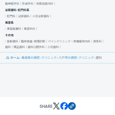
脳神経外科｜
形成外科｜
性感染症内科｜
泌尿器科・肛門科系
肛門科｜
泌尿器科｜
小児泌尿器科｜
美容系
美容皮膚科｜
美容外科｜
その他
放射線科｜
臨床検査・病理診断｜
ペインクリニック｜
疼痛緩和内科｜
救急科｜
歯科｜
矯正歯科｜
歯科口腔外科｜
小児歯科｜
ホーム
>
青森県の病院・クリニック
>
八戸市の病院・クリニック
>
産科
SHARE