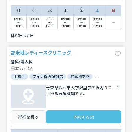
月
火
水
木
金
土
日
09:00
09:00
09:00
09:00
09:00
09:00
〜
〜
〜
〜
〜
〜
18:00
18:00
12:00
18:00
18:00
12:00
休診日：
水|日
苫米地レディースクリニック
産科/婦人科
本八戸駅
土曜可
マイナ保険証対応
駐車場あり
バリアフリー
対
青森県八戸市大字沢里字下沢内３６－１
にある医療機関です。
詳細を見る
予約する