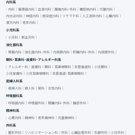
内科系
内科｜
循環器内科｜
血液内科｜
腫瘍内科・外科｜
糖尿病内科｜
代謝内科｜
内分泌内科｜
神経内科｜
感染症内科｜
リウマチ科｜
人工透析内科｜
心臓内科｜
漢方内科｜
老年内科｜
小児科系
小児科｜
新生児科｜
消化器科系
胃腸内科｜
消化器内科・外科｜
内視鏡内科｜
肝臓内科・外科｜
内視鏡外科｜
眼科・耳鼻科・皮膚科・アレルギー科系
アレルギー科｜
皮膚科｜
眼科｜
耳鼻咽喉科｜
気管食道科｜
小児眼科｜
小児皮膚科｜
小児耳鼻咽喉科｜
気管食道・耳鼻咽喉科｜
産婦人科系
産婦人科｜
婦人科｜
産科｜
女性内科｜
呼吸器科系
呼吸器内科｜
呼吸器外科｜
腎臓内科・外科｜
胸部外科｜
精神科系
心療内科｜
精神科｜
老年精神科｜
児童精神科｜
外科系
整形外科｜
リハビリテーション科｜
外科｜
心臓血管外科｜
乳腺外科｜
小児外科｜