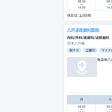
08:30
08:
〜
〜
16:00
16:
休診日：
土|日|祝
八戸泌尿器科医院
内科/外科/皮膚科/泌尿器科
本八戸駅
駅チカ
土曜可
マイナ
青森県八
月
火
09:00
09:
〜
〜