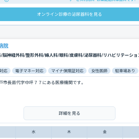
オンライン診療の泌尿器科を見る
病院
科/脳神経外科/整形外科/婦人科/眼科/皮膚科/泌尿器科/リハビリテーショ
対応
電子マネー対応
マイナ保険証対応
女性医師
駐車場あり
戸市長苗代字中坪７７にある医療機関です。
詳細を見る
水
木
金