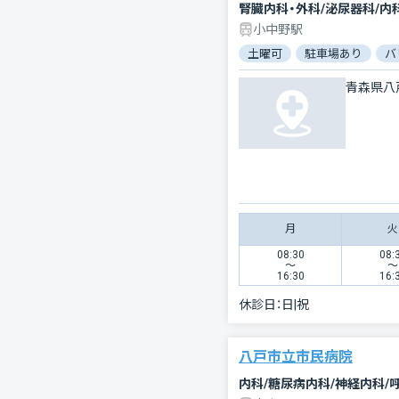
腎臓内科・外科/泌尿器科/内
小中野駅
土曜可
駐車場あり
バ
青森県八
月
火
08:30
08:
〜
〜
16:30
16:
休診日：
日|祝
八戸市立市民病院