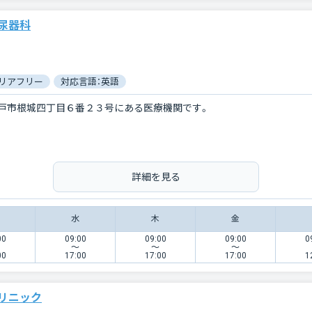
尿器科
リアフリー
対応言語：英語
戸市根城四丁目６番２３号にある医療機関です。
詳細を見る
水
木
金
00
09:00
09:00
09:00
0
〜
〜
〜
00
17:00
17:00
17:00
1
リニック