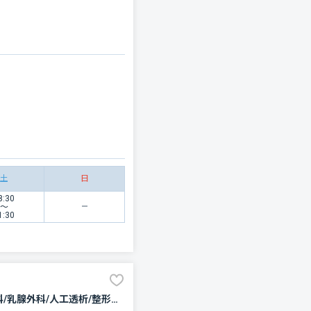
土
日
8:30
〜
1:30
内科/糖尿病内科/神経内科/呼吸器内科/循環器科/消化器科/外科/脳神経外科/呼吸器外科/心臓血管外科/乳腺外科/人工透析/整形外科/形成外科/小児科/小児外科/産科/婦人科/眼科/耳鼻咽喉科/皮膚科/泌尿器科/精神科・神経科/歯科口腔外科/リハビリテーション/放射線科/臨床検査・病理診断/救急科/麻酔科