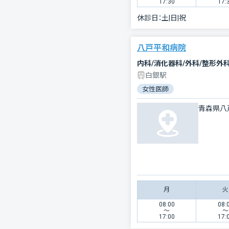
17:30
17:
休診日：
土|日|祝
八戸平和病院
内科/消化器科/外科/整形外科
白銀駅
女性医師
青森県八
月
火
08:00
08:
〜
〜
17:00
17: