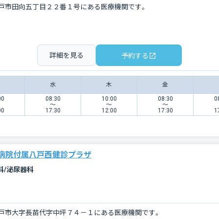
戸市田向五丁目２２番１号にある医療機関です。
詳細を見る
予約する
水
木
金
00
08:30
10:00
08:30
0
〜
〜
〜
00
17:30
12:00
17:30
1
病院付属八戸西健診プラザ
科/泌尿器科
戸市大字長苗代字中坪７４－１にある医療機関です。