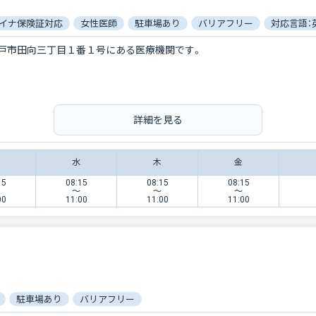
イナ保険証対応
女性医師
駐車場あり
バリアフリー
対応言語：
戸市田向三丁目１番１号にある医療機関です。
詳細を見る
水
木
金
15
08:15
08:15
08:15
〜
〜
〜
00
11:00
11:00
11:00
駐車場あり
バリアフリー