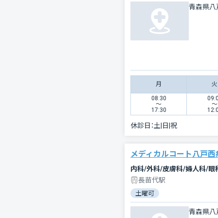
青森県八
月
火
08:30
09:
〜
〜
17:30
12:
休診日：
土|日|祝
メディカルコート八戸西
内科/外科/皮膚科/婦人科/眼
長苗代駅
土曜可
青森県八