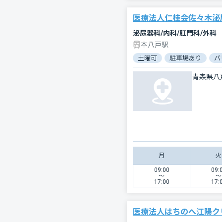
医療法人仁桂会佐々木泌
泌尿器科/内科/肛門科/外科
本八戸駅
土曜可
駐車場あり
バ
青森県八
月
火
09:00
09:
〜
〜
17:00
17:
医療法人はちのへ江陽ク