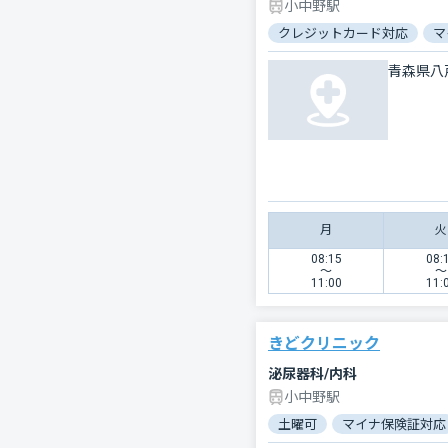
小中野駅
クレジットカード対応
マ
青森県八
月
火
08:15
08:
〜
〜
11:00
11:
きどクリニック
泌尿器科/内科
小中野駅
土曜可
マイナ保険証対応