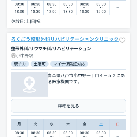
08:30
08:30
08:30
08:30
08:30
08:30
〜
〜
〜
〜
〜
〜
18:30
18:30
12:00
18:30
18:30
15:00
休診日：
土|日|祝
ろくごう整形外科リハビリテーションクリニック
整形外科/リウマチ科/リハビリテーション
小中野駅
駅チカ
土曜可
マイナ保険証対応
青森県八戸市小中野一丁目４－５２にあ
る医療機関です。
詳細を見る
月
火
水
木
金
土
日
08:30
08:30
08:30
08:30
08:30
08:30
〜
〜
〜
〜
〜
〜