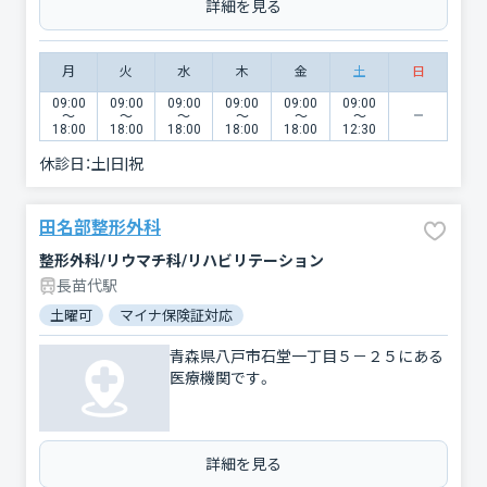
詳細を見る
月
火
水
木
金
土
日
09:00
09:00
09:00
09:00
09:00
09:00
〜
〜
〜
〜
〜
〜
18:00
18:00
18:00
18:00
18:00
12:30
休診日：
土|日|祝
田名部整形外科
整形外科/リウマチ科/リハビリテーション
長苗代駅
土曜可
マイナ保険証対応
青森県八戸市石堂一丁目５－２５にある
医療機関です。
詳細を見る