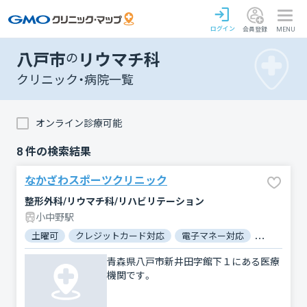
ログイン
会員登録
MENU
八戸市
の
リウマチ科
クリニック・病院一覧
オンライン診療可能
8
件の検索結果
なかざわスポーツクリニック
整形外科/リウマチ科/リハビリテーション
小中野駅
土曜可
クレジットカード対応
電子マネー対応
マイナ保険
青森県八戸市新井田字館下１にある医療
機関です。