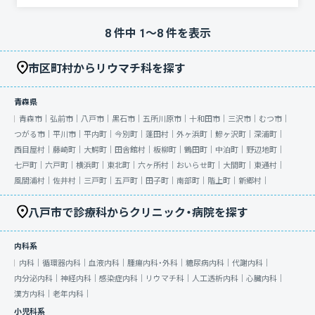
8
件中
1
〜
8
件を表示
市区町村からリウマチ科を探す
青森県
青森市｜
弘前市｜
八戸市｜
黒石市｜
五所川原市｜
十和田市｜
三沢市｜
むつ市｜
つがる市｜
平川市｜
平内町｜
今別町｜
蓬田村｜
外ヶ浜町｜
鰺ヶ沢町｜
深浦町｜
西目屋村｜
藤崎町｜
大鰐町｜
田舎館村｜
板柳町｜
鶴田町｜
中泊町｜
野辺地町｜
七戸町｜
六戸町｜
横浜町｜
東北町｜
六ヶ所村｜
おいらせ町｜
大間町｜
東通村｜
風間浦村｜
佐井村｜
三戸町｜
五戸町｜
田子町｜
南部町｜
階上町｜
新郷村｜
八戸市で診療科からクリニック・病院を探す
内科系
内科｜
循環器内科｜
血液内科｜
腫瘍内科・外科｜
糖尿病内科｜
代謝内科｜
内分泌内科｜
神経内科｜
感染症内科｜
リウマチ科｜
人工透析内科｜
心臓内科｜
漢方内科｜
老年内科｜
小児科系