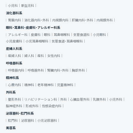
小児科｜
新生児科｜
消化器科系
胃腸内科｜
消化器内科・外科｜
内視鏡内科｜
肝臓内科・外科｜
内視鏡外科｜
眼科・耳鼻科・皮膚科・アレルギー科系
アレルギー科｜
皮膚科｜
眼科｜
耳鼻咽喉科｜
気管食道科｜
小児眼科｜
小児皮膚科｜
小児耳鼻咽喉科｜
気管食道・耳鼻咽喉科｜
産婦人科系
産婦人科｜
婦人科｜
産科｜
女性内科｜
呼吸器科系
呼吸器内科｜
呼吸器外科｜
腎臓内科・外科｜
胸部外科｜
精神科系
心療内科｜
精神科｜
老年精神科｜
児童精神科｜
外科系
整形外科｜
リハビリテーション科｜
外科｜
心臓血管外科｜
乳腺外科｜
小児外科｜
脳神経外科｜
形成外科｜
性感染症内科｜
泌尿器科・肛門科系
肛門科｜
泌尿器科｜
小児泌尿器科｜
美容系