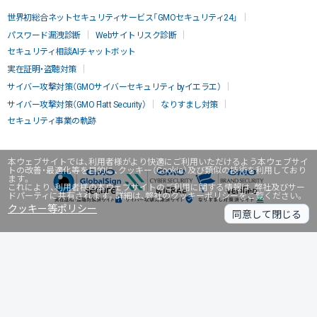
世界初総合ネットセキュリティサービス「GMOセキュリティ24」
パスワード漏洩診断
Webサイトリスク診断
セキュリティ相談AIチャットボット
実在証明・盗聴対策
サイバー攻撃対策（GMOサイバーセキュリティ byイエラエ）
サイバー攻撃対策（GMO Flatt Security）
なりすまし対策
セキュリティ事業の軌跡
本ウェブサイトでは、利用者様がより快適にご利用いただけるよう本ウェブサイ
トの改善・最適化等を目的に、クッキー（Cookie）及び類似の技術を利用しており
ます。
これにより、利用者様の本ウェブサイトのご利用に関する情報は、弊社及びサー
ドパーティに共有されます。詳細は、弊社のクッキーポリシーをご覧ください。
クッキー等ポリシー
同意して閉じる
無料診断