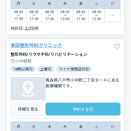
月
火
水
木
金
土
日
08:30
08:30
08:30
08:30
08:30
08:30
〜
〜
〜
〜
〜
〜
17:30
17:30
17:30
12:00
17:30
12:30
休診日：
土|日|祝
本田整形外科クリニック
整形外科/リウマチ科/リハビリテーション
小中野駅
18時以降可
土曜可
マイナ保険証対応
青森県八戸市小中野二丁目９－４にある
医療機関です。
詳細を見る
予約する
月
火
水
木
金
土
日