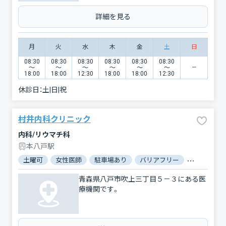
詳細を見る
月
火
水
木
金
土
日
08:30
08:30
08:30
08:30
08:30
08:30
〜
〜
〜
〜
〜
〜
18:00
18:00
12:30
18:00
18:00
12:30
休診日：
土|日|祝
村井内科クリニック
内科/リウマチ科
本八戸駅
土曜可
女性医師
駐車場あり
バリアフリー
対応言語：
青森県八戸市吹上三丁目５－３にある医
療機関です。