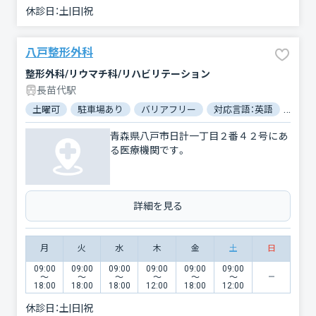
休診日：
土|日|祝
八戸整形外科
整形外科/リウマチ科/リハビリテーション
長苗代駅
土曜可
駐車場あり
バリアフリー
対応言語：英語
電子
青森県八戸市日計一丁目２番４２号にあ
る医療機関です。
詳細を見る
月
火
水
木
金
土
日
09:00
09:00
09:00
09:00
09:00
09:00
〜
〜
〜
〜
〜
〜
18:00
18:00
18:00
12:00
18:00
12:00
休診日：
土|日|祝