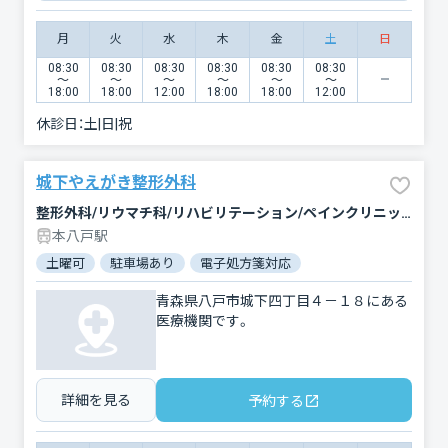
月
火
水
木
金
土
日
08:30
08:30
08:30
08:30
08:30
08:30
〜
〜
〜
〜
〜
〜
18:00
18:00
12:00
18:00
18:00
12:00
休診日：
土|日|祝
城下やえがき整形外科
整形外科/リウマチ科/リハビリテーション/ペインクリニック
本八戸駅
土曜可
駐車場あり
電子処方箋対応
青森県八戸市城下四丁目４－１８にある
医療機関です。
詳細を見る
予約する