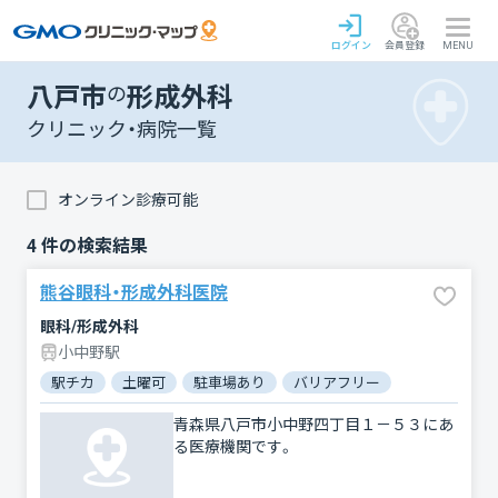
ログイン
会員登録
MENU
八戸市
の
形成外科
クリニック・病院一覧
オンライン診療可能
4
件の検索結果
熊谷眼科・形成外科医院
眼科/形成外科
小中野駅
駅チカ
土曜可
駐車場あり
バリアフリー
青森県八戸市小中野四丁目１－５３にあ
る医療機関です。