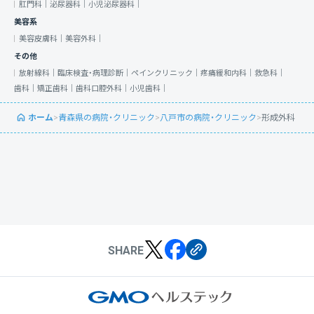
肛門科｜
泌尿器科｜
小児泌尿器科｜
美容系
美容皮膚科｜
美容外科｜
その他
放射線科｜
臨床検査・病理診断｜
ペインクリニック｜
疼痛緩和内科｜
救急科｜
歯科｜
矯正歯科｜
歯科口腔外科｜
小児歯科｜
ホーム
>
青森県の病院・クリニック
>
八戸市の病院・クリニック
>
形成外科
SHARE