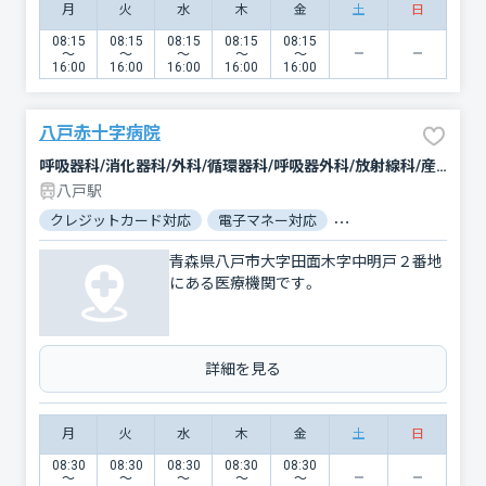
月
火
水
木
金
土
日
08:15
08:15
08:15
08:15
08:15
〜
〜
〜
〜
〜
16:00
16:00
16:00
16:00
16:00
八戸赤十字病院
呼吸器科/消化器科/外科/循環器科/呼吸器外科/放射線科/産婦人科/脳神経外科/眼科/泌尿器科/糖尿病内科/整形外科/麻酔科/耳鼻咽喉科/呼吸器内科/腎臓内科・外科/血液内科/心臓血管外科/歯科口腔外科/内科/神経内科/形成外科/精神科・神経科/皮膚科/小児科/臨床検査・病理診断
八戸駅
クレジットカード対応
電子マネー対応
マイナ保険証対応
青森県八戸市大字田面木字中明戸２番地
にある医療機関です。
詳細を見る
月
火
水
木
金
土
日
08:30
08:30
08:30
08:30
08:30
〜
〜
〜
〜
〜