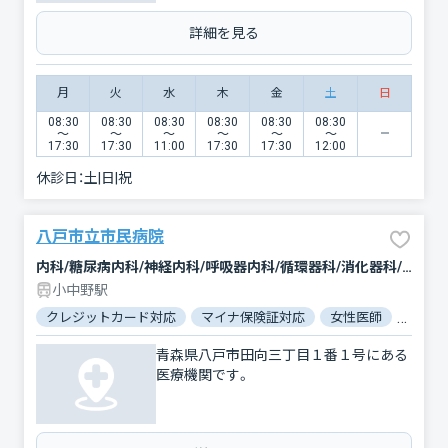
詳細を見る
月
火
水
木
金
土
日
08:30
08:30
08:30
08:30
08:30
08:30
〜
〜
〜
〜
〜
〜
17:30
17:30
11:00
17:30
17:30
12:00
休診日：
土|日|祝
八戸市立市民病院
内科/糖尿病内科/神経内科/呼吸器内科/循環器科/消化器科/外科/脳神経外科/呼吸器外科/心臓血管外科/乳腺外科/人工透析/整形外科/形成外科/小児科/小児外科/産科/婦人科/眼科/耳鼻咽喉科/皮膚科/泌尿器科/精神科・神経科/歯科口腔外科/リハビリテーション/放射線科/臨床検査・病理診断/救急科/麻酔科
小中野駅
クレジットカード対応
マイナ保険証対応
女性医師
駐車場
青森県八戸市田向三丁目１番１号にある
医療機関です。