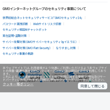
GMOインターネットグループのセキュリティ事業について
世界初総合ネットセキュリティサービス「GMOセキュリティ24」
パスワード漏洩診断
Webサイトリスク診断
セキュリティ相談AIチャットボット
実在証明・盗聴対策
サイバー攻撃対策（GMOサイバーセキュリティ byイエラエ）
サイバー攻撃対策（GMO Flatt Security）
なりすまし対策
セキュリティ事業の軌跡
本ウェブサイトでは、利用者様がより快適にご利用いただけるよう本ウェブサイ
トの改善・最適化等を目的に、クッキー（Cookie）及び類似の技術を利用しており
ます。
これにより、利用者様の本ウェブサイトのご利用に関する情報は、弊社及びサー
ドパーティに共有されます。詳細は、弊社のクッキーポリシーをご覧ください。
クッキー等ポリシー
同意して閉じる