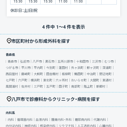
15:30
15:30
15:30
11:00
11:00
休診日：
土|日|祝
4
件中
1
〜
4
件を表示
市区町村から形成外科を探す
青森県
青森市｜
弘前市｜
八戸市｜
黒石市｜
五所川原市｜
十和田市｜
三沢市｜
むつ市｜
つがる市｜
平川市｜
平内町｜
今別町｜
蓬田村｜
外ヶ浜町｜
鰺ヶ沢町｜
深浦町｜
西目屋村｜
藤崎町｜
大鰐町｜
田舎館村｜
板柳町｜
鶴田町｜
中泊町｜
野辺地町｜
七戸町｜
六戸町｜
横浜町｜
東北町｜
六ヶ所村｜
おいらせ町｜
大間町｜
東通村｜
風間浦村｜
佐井村｜
三戸町｜
五戸町｜
田子町｜
南部町｜
階上町｜
新郷村｜
八戸市で診療科からクリニック・病院を探す
内科系
内科｜
循環器内科｜
血液内科｜
腫瘍内科・外科｜
糖尿病内科｜
代謝内科｜
内分泌内科｜
神経内科｜
感染症内科｜
リウマチ科｜
人工透析内科｜
心臓内科｜