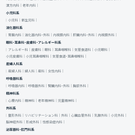
漢方内科｜
老年内科｜
小児科系
小児科｜
新生児科｜
消化器科系
胃腸内科｜
消化器内科・外科｜
内視鏡内科｜
肝臓内科・外科｜
内視鏡外科｜
眼科・耳鼻科・皮膚科・アレルギー科系
アレルギー科｜
皮膚科｜
眼科｜
耳鼻咽喉科｜
気管食道科｜
小児眼科｜
小児皮膚科｜
小児耳鼻咽喉科｜
気管食道・耳鼻咽喉科｜
産婦人科系
産婦人科｜
婦人科｜
産科｜
女性内科｜
呼吸器科系
呼吸器内科｜
呼吸器外科｜
腎臓内科・外科｜
胸部外科｜
精神科系
心療内科｜
精神科｜
老年精神科｜
児童精神科｜
外科系
整形外科｜
リハビリテーション科｜
外科｜
心臓血管外科｜
乳腺外科｜
小児外科｜
脳神経外科｜
形成外科｜
性感染症内科｜
泌尿器科・肛門科系