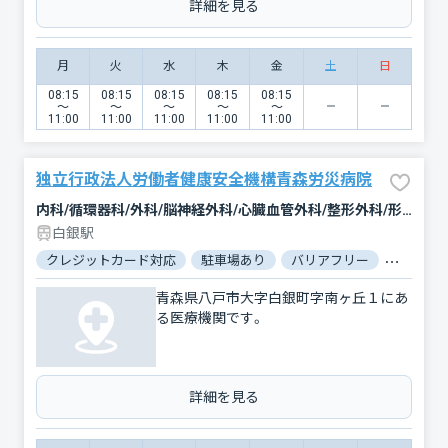
詳細を見る
月
火
水
木
金
土
日
08:15
08:15
08:15
08:15
08:15
〜
〜
〜
〜
〜
11:00
11:00
11:00
11:00
11:00
独立行政法人労働者健康安全機構青森労災病院
内科/循環器科/外科/脳神経外科/心臓血管外科/整形外科/形成外科/小児科/産婦人科/眼科/耳鼻咽喉科/皮膚科/泌尿器科/精神科・神経科/歯科口腔外科/リハビリテーション/放射線科/麻酔科
白銀駅
クレジットカード対応
駐車場あり
バリアフリー
対応言語
青森県八戸市大字白銀町字南ヶ丘１にあ
る医療機関です。
詳細を見る