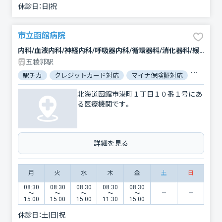
休診日：
日|祝
市立函館病院
内科/血液内科/神経内科/呼吸器内科/循環器科/消化器科/緩和ケア/外科/脳神経外科/呼吸器外科/心臓血管外科/乳腺外科/整形外科/形成外科/小児科/産婦人科/眼科/耳鼻咽喉科/皮膚科/泌尿器科/精神科・神経科/歯科/矯正歯科/歯科口腔外科/リウマチ科/リハビリテーション/放射線科/臨床検査・病理診断/救急科/麻酔科
五稜郭駅
駅チカ
クレジットカード対応
マイナ保険証対応
駐車場あ
北海道函館市港町１丁目１０番１号にあ
る医療機関です。
詳細を見る
月
火
水
木
金
土
日
08:30
08:30
08:30
08:30
08:30
〜
〜
〜
〜
〜
15:00
15:00
15:00
11:30
15:00
休診日：
土|日|祝