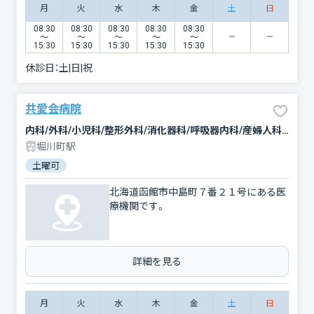
月
火
水
木
金
土
日
08:30
08:30
08:30
08:30
08:30
〜
〜
〜
〜
〜
15:30
15:30
15:30
15:30
15:30
休診日：
土|日|祝
共愛会病院
内科/外科/小児科/整形外科/消化器科/呼吸器内科/産婦人科/皮膚科/泌尿器科/眼科/歯科/歯科口腔外科/リハビリテーション/心療内科/麻酔科/形成外科/放射線科/耳鼻咽喉科
堀川町駅
土曜可
北海道函館市中島町７番２１号にある医
療機関です。
詳細を見る
月
火
水
木
金
土
日