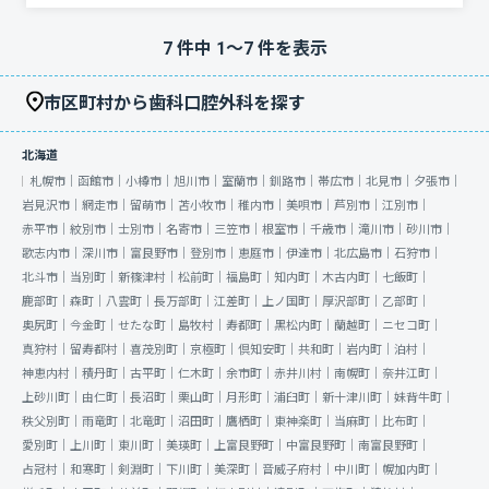
7
件中
1
〜
7
件を表示
市区町村から歯科口腔外科を探す
北海道
札幌市｜
函館市｜
小樽市｜
旭川市｜
室蘭市｜
釧路市｜
帯広市｜
北見市｜
夕張市｜
岩見沢市｜
網走市｜
留萌市｜
苫小牧市｜
稚内市｜
美唄市｜
芦別市｜
江別市｜
赤平市｜
紋別市｜
士別市｜
名寄市｜
三笠市｜
根室市｜
千歳市｜
滝川市｜
砂川市｜
歌志内市｜
深川市｜
富良野市｜
登別市｜
恵庭市｜
伊達市｜
北広島市｜
石狩市｜
北斗市｜
当別町｜
新篠津村｜
松前町｜
福島町｜
知内町｜
木古内町｜
七飯町｜
鹿部町｜
森町｜
八雲町｜
長万部町｜
江差町｜
上ノ国町｜
厚沢部町｜
乙部町｜
奥尻町｜
今金町｜
せたな町｜
島牧村｜
寿都町｜
黒松内町｜
蘭越町｜
ニセコ町｜
真狩村｜
留寿都村｜
喜茂別町｜
京極町｜
倶知安町｜
共和町｜
岩内町｜
泊村｜
神恵内村｜
積丹町｜
古平町｜
仁木町｜
余市町｜
赤井川村｜
南幌町｜
奈井江町｜
上砂川町｜
由仁町｜
長沼町｜
栗山町｜
月形町｜
浦臼町｜
新十津川町｜
妹背牛町｜
秩父別町｜
雨竜町｜
北竜町｜
沼田町｜
鷹栖町｜
東神楽町｜
当麻町｜
比布町｜
愛別町｜
上川町｜
東川町｜
美瑛町｜
上富良野町｜
中富良野町｜
南富良野町｜
占冠村｜
和寒町｜
剣淵町｜
下川町｜
美深町｜
音威子府村｜
中川町｜
幌加内町｜