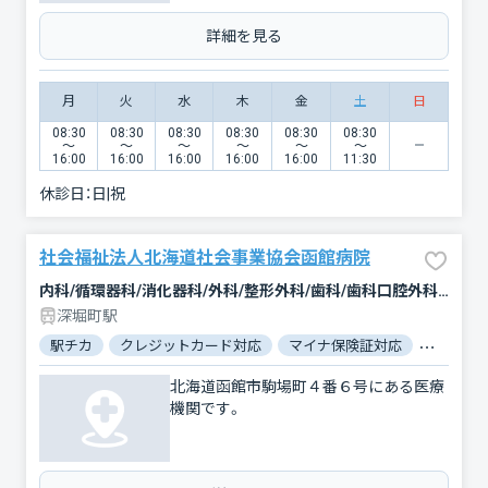
詳細を見る
月
火
水
木
金
土
日
08:30
08:30
08:30
08:30
08:30
08:30
〜
〜
〜
〜
〜
〜
16:00
16:00
16:00
16:00
16:00
11:30
休診日：
日|祝
社会福祉法人北海道社会事業協会函館病院
内科/循環器科/消化器科/外科/整形外科/歯科/歯科口腔外科/リハビリテーション/放射線科/麻酔科
深堀町駅
駅チカ
クレジットカード対応
マイナ保険証対応
女性医師
北海道函館市駒場町４番６号にある医療
機関です。