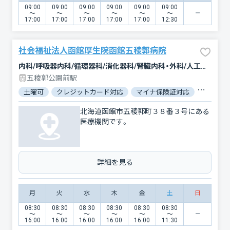
09:00
09:00
09:00
09:00
09:00
09:00
〜
〜
〜
〜
〜
〜
17:00
17:00
17:00
17:00
17:00
12:30
社会福祉法人函館厚生院函館五稜郭病院
内科/呼吸器内科/循環器科/消化器科/腎臓内科・外科/人工透析/緩和ケア/外科/脳神経外科/呼吸器外科/心臓血管外科/整形外科/形成外科/小児科/小児外科/産婦人科/眼科/耳鼻咽喉科/皮膚科/泌尿器科/歯科口腔外科/リハビリテーション/放射線科/臨床検査・病理診断/救急科/麻酔科
五稜郭公園前駅
土曜可
クレジットカード対応
マイナ保険証対応
女性医師
北海道函館市五稜郭町３８番３号にある
医療機関です。
詳細を見る
月
火
水
木
金
土
日
08:30
08:30
08:30
08:30
08:30
08:30
〜
〜
〜
〜
〜
〜
16:00
16:00
16:00
16:00
16:00
11:30