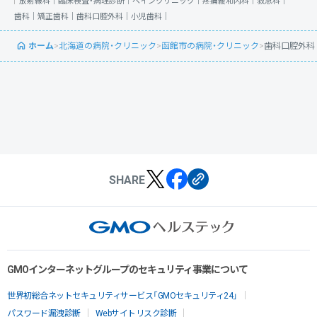
放射線科｜
臨床検査・病理診断｜
ペインクリニック｜
疼痛緩和内科｜
救急科｜
歯科｜
矯正歯科｜
歯科口腔外科｜
小児歯科｜
ホーム
>
北海道の病院・クリニック
>
函館市の病院・クリニック
>
歯科口腔外科
SHARE
GMOインターネットグループのセキュリティ事業について
世界初総合ネットセキュリティサービス「GMOセキュリティ24」
パスワード漏洩診断
Webサイトリスク診断