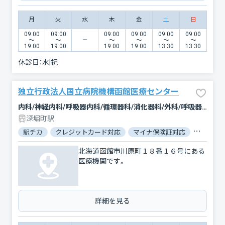
月
火
水
木
金
土
日
09:00
09:00
09:00
09:00
09:00
09:00
〜
〜
〜
〜
〜
〜
19:00
19:00
19:00
19:00
13:30
13:30
休診日：
水|祝
独立行政法人国立病院機構函館医療センター
内科/神経内科/呼吸器内科/循環器科/消化器科/外科/呼吸器外科/心臓血管外科/乳腺外科/整形外科/形成外科/小児科/婦人科/眼科/皮膚科/泌尿器科/精神科・神経科/歯科口腔外科/リハビリテーション/放射線科/臨床検査・病理診断/麻酔科
深堀町駅
駅チカ
クレジットカード対応
マイナ保険証対応
女性医師
北海道函館市川原町１８番１６号にある
医療機関です。
詳細を見る