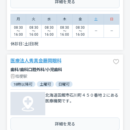
詳細を見る
月
火
水
木
金
土
日
08:30
08:30
08:30
08:30
08:30
〜
〜
〜
〜
〜
16:00
16:00
16:00
16:00
16:00
休診日：
土|日|祝
医療法人秀真会藤岡眼科
歯科/歯科口腔外科/小児歯科
桔梗駅
18時以降可
土曜可
日曜可
北海道函館市石川町４５０番地２にある
医療機関です。
詳細を見る