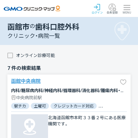
ログイン
会員登録
MENU
函館市
の
歯科口腔外科
クリニック・病院一覧
オンライン診療可能
7
件の検索結果
函館中央病院
内科/糖尿病内科/神経内科/循環器科/消化器科/腫瘍内科・外科/外科/脳神経外科/心臓血管外科/乳腺外科/肛門科/整形外科/形成外科/小児科/産婦人科/眼科/耳鼻咽喉科/皮膚科/泌尿器科/精神科・神経科/歯科口腔外科/リハビリテーション/放射線科/臨床検査・病理診断/麻酔科
中央病院前駅
駅チカ
土曜可
クレジットカード対応
マイナ保険証対応
北海道函館市本町３３番２号にある医療
機関です。