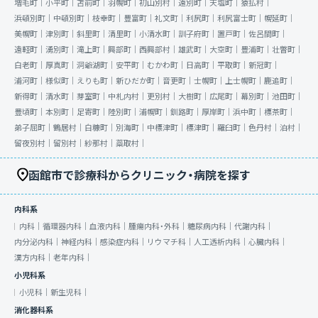
増毛町｜
小平町｜
苫前町｜
羽幌町｜
初山別村｜
遠別町｜
天塩町｜
猿払村｜
浜頓別町｜
中頓別町｜
枝幸町｜
豊富町｜
礼文町｜
利尻町｜
利尻富士町｜
幌延町｜
美幌町｜
津別町｜
斜里町｜
清里町｜
小清水町｜
訓子府町｜
置戸町｜
佐呂間町｜
遠軽町｜
湧別町｜
滝上町｜
興部町｜
西興部村｜
雄武町｜
大空町｜
豊浦町｜
壮瞥町｜
白老町｜
厚真町｜
洞爺湖町｜
安平町｜
むかわ町｜
日高町｜
平取町｜
新冠町｜
浦河町｜
様似町｜
えりも町｜
新ひだか町｜
音更町｜
士幌町｜
上士幌町｜
鹿追町｜
新得町｜
清水町｜
芽室町｜
中札内村｜
更別村｜
大樹町｜
広尾町｜
幕別町｜
池田町｜
豊頃町｜
本別町｜
足寄町｜
陸別町｜
浦幌町｜
釧路町｜
厚岸町｜
浜中町｜
標茶町｜
弟子屈町｜
鶴居村｜
白糠町｜
別海町｜
中標津町｜
標津町｜
羅臼町｜
色丹村｜
泊村｜
留夜別村｜
留別村｜
紗那村｜
蘂取村｜
函館市で診療科からクリニック・病院を探す
内科系
内科｜
循環器内科｜
血液内科｜
腫瘍内科・外科｜
糖尿病内科｜
代謝内科｜
内分泌内科｜
神経内科｜
感染症内科｜
リウマチ科｜
人工透析内科｜
心臓内科｜
漢方内科｜
老年内科｜
小児科系
小児科｜
新生児科｜
消化器科系