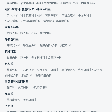
胃腸内科｜
消化器内科・外科｜
内視鏡内科｜
肝臓内科・外科｜
内視鏡外科｜
眼科・耳鼻科・皮膚科・アレルギー科系
アレルギー科｜
皮膚科｜
眼科｜
耳鼻咽喉科｜
気管食道科｜
小児眼科｜
小児皮膚科｜
小児耳鼻咽喉科｜
気管食道・耳鼻咽喉科｜
産婦人科系
産婦人科｜
婦人科｜
産科｜
女性内科｜
呼吸器科系
呼吸器内科｜
呼吸器外科｜
腎臓内科・外科｜
胸部外科｜
精神科系
心療内科｜
精神科｜
老年精神科｜
児童精神科｜
外科系
整形外科｜
リハビリテーション科｜
外科｜
心臓血管外科｜
乳腺外科｜
小児外科｜
脳神経外科｜
形成外科｜
性感染症内科｜
泌尿器科・肛門科系
肛門科｜
泌尿器科｜
小児泌尿器科｜
美容系
美容皮膚科｜
美容外科｜
その他