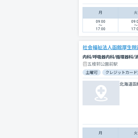
月
火
09:00
09:
〜
〜
17:00
17:
社会福祉法人函館厚生院
五稜郭公園前駅
土曜可
クレジットカード
北海道函
月
火