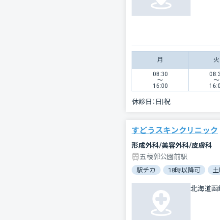
月
火
08:30
08:
〜
〜
16:00
16:
休診日：
日|祝
すどうスキンクリニック
形成外科/美容外科/皮膚科
五稜郭公園前駅
駅チカ
18時以降可
土
北海道函