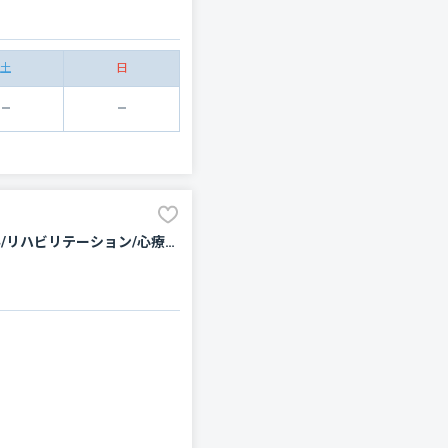
土
日
内科/外科/小児科/整形外科/消化器科/呼吸器内科/産婦人科/皮膚科/泌尿器科/眼科/歯科/歯科口腔外科/リハビリテーション/心療内科/麻酔科/形成外科/放射線科/耳鼻咽喉科