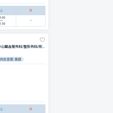
土
日
9:00
〜
2:30
内科/呼吸器内科/循環器科/消化器科/腎臓内科・外科/人工透析/緩和ケア/外科/脳神経外科/呼吸器外科/心臓血管外科/整形外科/形成外科/小児科/小児外科/産婦人科/眼科/耳鼻咽喉科/皮膚科/泌尿器科/歯科口腔外科/リハビリテーション/放射線科/臨床検査・病理診断/救急科/麻酔科
対応言語：英語
対応言語：中国語
対応言語：韓国語
土
日