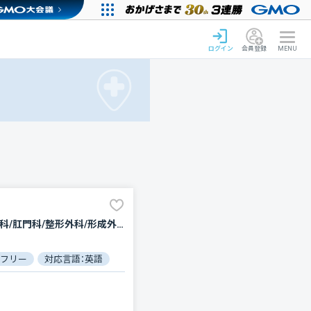
ログイン
会員登録
MENU
内科/糖尿病内科/神経内科/循環器科/消化器科/腫瘍内科・外科/外科/脳神経外科/心臓血管外科/乳腺外科/肛門科/整形外科/形成外科/小児科/産婦人科/眼科/耳鼻咽喉科/皮膚科/泌尿器科/精神科・神経科/歯科口腔外科/リハビリテーション/放射線科/臨床検査・病理診断/麻酔科
フリー
対応言語：英語