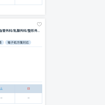
内科/血液内科/神経内科/呼吸器内科/循環器科/消化器科/緩和ケア/外科/脳神経外科/呼吸器外科/心臓血管外科/乳腺外科/整形外科/形成外科/小児科/産婦人科/眼科/耳鼻咽喉科/皮膚科/泌尿器科/精神科・神経科/歯科/矯正歯科/歯科口腔外科/リウマチ科/リハビリテーション/放射線科/臨床検査・病理診断/救急科/麻酔科
語
電子処方箋対応
土
日