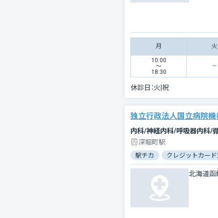
月
火
10:00
〜
18:30
休診日：
火|祝
独立行政法人国立病院機
深堀町駅
駅チカ
クレジットカード
北海道函