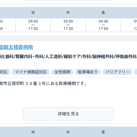
水
木
金
00
09:00
09:00
09:00
0
〜
〜
〜
00
17:00
17:00
17:00
1
函館五稜郭病院
対応
マイナ保険証対応
女性医師
駐車場あり
バリアフリー
館市五稜郭町３８番３号にある医療機関です。
詳細を見る
水
木
金