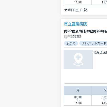
16:30
16:
休診日：
土|日|祝
市立函館病院
五稜郭駅
駅チカ
クレジットカード
北海道函
月
火
08:30
08:
〜
〜
15:00
15: