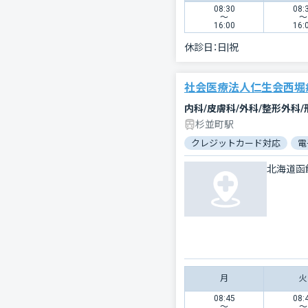
08:30
08:
〜
〜
16:00
16:
休診日：
日|祝
社会医療法人仁生会西堀
内科/皮膚科/外科/整形外科
杉並町駅
クレジットカード対応
電
北海道函
月
火
08:45
08:
〜
〜