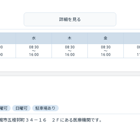
詳細を見る
水
木
金
30
08:30
08:30
08:30
0
〜
〜
〜
00
16:00
16:00
16:00
1
曜可
日曜可
駐車場あり
館市五稜郭町３４－１６ ２Ｆにある医療機関です。