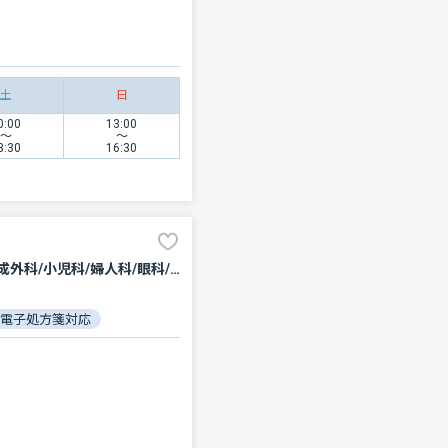
土
日
0:00
13:00
〜
〜
3:30
16:30
内科/神経内科/呼吸器内科/循環器科/消化器科/外科/呼吸器外科/心臓血管外科/乳腺外科/整形外科/形成外科/小児科/婦人科/眼科/皮膚科/泌尿器科/精神科・神経科/歯科口腔外科/リハビリテーション/放射線科/臨床検査・病理診断/麻酔科
電子処方箋対応