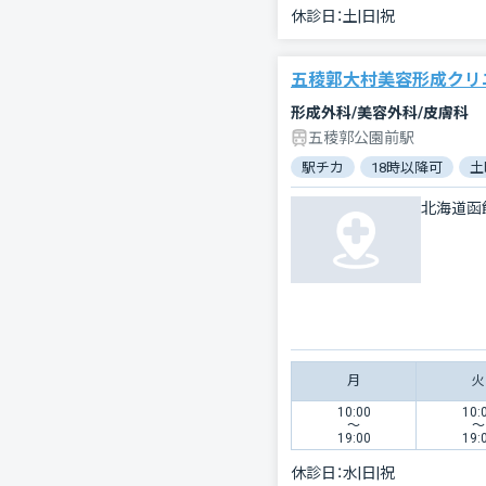
休診日：
土|日|祝
五稜郭大村美容形成クリ
形成外科/美容外科/皮膚科
五稜郭公園前駅
駅チカ
18時以降可
土
北海道函
月
火
10:00
10:
〜
〜
19:00
19:
休診日：
水|日|祝