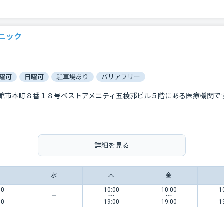
ニック
曜可
日曜可
駐車場あり
バリアフリー
館市本町８番１８号ベストアメニティ五稜郭ビル５階にある医療機関で
詳細を見る
水
木
金
00
10:00
10:00
1
〜
〜
00
19:00
19:00
1