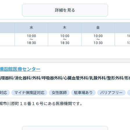
詳細を見る
水
木
金
10:00
10:00
10:00
1
〜
〜
〜
18:30
18:30
13:30
1
構函館医療センター
対応
マイナ保険証対応
女性医師
駐車場あり
バリアフリー
館市川原町１８番１６号にある医療機関です。