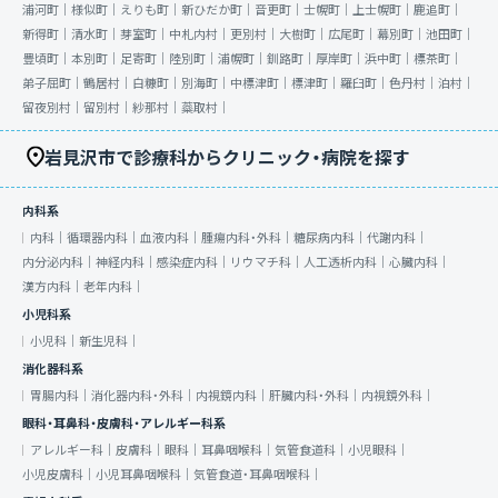
浦河町｜
様似町｜
えりも町｜
新ひだか町｜
音更町｜
士幌町｜
上士幌町｜
鹿追町｜
新得町｜
清水町｜
芽室町｜
中札内村｜
更別村｜
大樹町｜
広尾町｜
幕別町｜
池田町｜
豊頃町｜
本別町｜
足寄町｜
陸別町｜
浦幌町｜
釧路町｜
厚岸町｜
浜中町｜
標茶町｜
弟子屈町｜
鶴居村｜
白糠町｜
別海町｜
中標津町｜
標津町｜
羅臼町｜
色丹村｜
泊村｜
留夜別村｜
留別村｜
紗那村｜
蘂取村｜
岩見沢市で診療科からクリニック・病院を探す
内科系
内科｜
循環器内科｜
血液内科｜
腫瘍内科・外科｜
糖尿病内科｜
代謝内科｜
内分泌内科｜
神経内科｜
感染症内科｜
リウマチ科｜
人工透析内科｜
心臓内科｜
漢方内科｜
老年内科｜
小児科系
小児科｜
新生児科｜
消化器科系
胃腸内科｜
消化器内科・外科｜
内視鏡内科｜
肝臓内科・外科｜
内視鏡外科｜
眼科・耳鼻科・皮膚科・アレルギー科系
アレルギー科｜
皮膚科｜
眼科｜
耳鼻咽喉科｜
気管食道科｜
小児眼科｜
小児皮膚科｜
小児耳鼻咽喉科｜
気管食道・耳鼻咽喉科｜