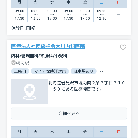
月
火
水
木
金
土
日
09:00
09:00
09:00
09:00
09:00
09:00
〜
〜
〜
〜
〜
〜
17:30
12:30
17:30
17:30
17:30
12:30
休診日：
日|祝
医療法人社団優祥会大川内科医院
内科/循環器科/胃腸科/小児科
幌向駅
土曜可
マイナ保険証対応
駐車場あり
バリアフリー
電
北海道岩見沢市幌向南２条３丁目３１０
－５０にある医療機関です。
詳細を見る
月
火
水
木
金
土
日