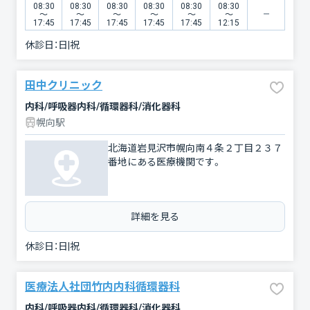
08:30
08:30
08:30
08:30
08:30
08:30
〜
〜
〜
〜
〜
〜
17:45
17:45
17:45
17:45
17:45
12:15
休診日：
日|祝
田中クリニック
内科/呼吸器内科/循環器科/消化器科
幌向駅
北海道岩見沢市幌向南４条２丁目２３７
番地にある医療機関です。
詳細を見る
休診日：
日|祝
医療法人社団竹内内科循環器科
内科/呼吸器内科/循環器科/消化器科