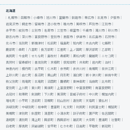
北海道
札幌市｜
函館市｜
小樽市｜
旭川市｜
室蘭市｜
釧路市｜
帯広市｜
北見市｜
夕張市｜
岩見沢市｜
網走市｜
留萌市｜
苫小牧市｜
稚内市｜
美唄市｜
芦別市｜
江別市｜
赤平市｜
紋別市｜
士別市｜
名寄市｜
三笠市｜
根室市｜
千歳市｜
滝川市｜
砂川市｜
歌志内市｜
深川市｜
富良野市｜
登別市｜
恵庭市｜
伊達市｜
北広島市｜
石狩市｜
北斗市｜
当別町｜
新篠津村｜
松前町｜
福島町｜
知内町｜
木古内町｜
七飯町｜
鹿部町｜
森町｜
八雲町｜
長万部町｜
江差町｜
上ノ国町｜
厚沢部町｜
乙部町｜
奥尻町｜
今金町｜
せたな町｜
島牧村｜
寿都町｜
黒松内町｜
蘭越町｜
ニセコ町｜
真狩村｜
留寿都村｜
喜茂別町｜
京極町｜
倶知安町｜
共和町｜
岩内町｜
泊村｜
神恵内村｜
積丹町｜
古平町｜
仁木町｜
余市町｜
赤井川村｜
南幌町｜
奈井江町｜
上砂川町｜
由仁町｜
長沼町｜
栗山町｜
月形町｜
浦臼町｜
新十津川町｜
妹背牛町｜
秩父別町｜
雨竜町｜
北竜町｜
沼田町｜
鷹栖町｜
東神楽町｜
当麻町｜
比布町｜
愛別町｜
上川町｜
東川町｜
美瑛町｜
上富良野町｜
中富良野町｜
南富良野町｜
占冠村｜
和寒町｜
剣淵町｜
下川町｜
美深町｜
音威子府村｜
中川町｜
幌加内町｜
増毛町｜
小平町｜
苫前町｜
羽幌町｜
初山別村｜
遠別町｜
天塩町｜
猿払村｜
浜頓別町｜
中頓別町｜
枝幸町｜
豊富町｜
礼文町｜
利尻町｜
利尻富士町｜
幌延町｜
美幌町｜
津別町｜
斜里町｜
清里町｜
小清水町｜
訓子府町｜
置戸町｜
佐呂間町｜
遠軽町｜
湧別町｜
滝上町｜
興部町｜
西興部村｜
雄武町｜
大空町｜
豊浦町｜
壮瞥町｜
白老町｜
厚真町｜
洞爺湖町｜
安平町｜
むかわ町｜
日高町｜
平取町｜
新冠町｜