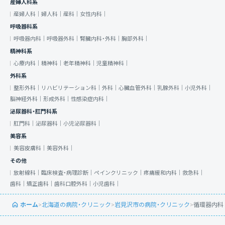
産婦人科系
産婦人科｜
婦人科｜
産科｜
女性内科｜
呼吸器科系
呼吸器内科｜
呼吸器外科｜
腎臓内科・外科｜
胸部外科｜
精神科系
心療内科｜
精神科｜
老年精神科｜
児童精神科｜
外科系
整形外科｜
リハビリテーション科｜
外科｜
心臓血管外科｜
乳腺外科｜
小児外科｜
脳神経外科｜
形成外科｜
性感染症内科｜
泌尿器科・肛門科系
肛門科｜
泌尿器科｜
小児泌尿器科｜
美容系
美容皮膚科｜
美容外科｜
その他
放射線科｜
臨床検査・病理診断｜
ペインクリニック｜
疼痛緩和内科｜
救急科｜
歯科｜
矯正歯科｜
歯科口腔外科｜
小児歯科｜
ホーム
>
北海道の病院・クリニック
>
岩見沢市の病院・クリニック
>
循環器内科