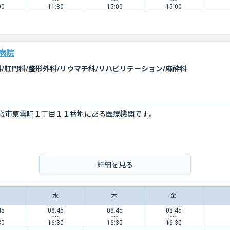
〜
〜
〜
00
11:30
15:00
15:00
病院
科/肛門科/整形外科/リウマチ科/リハビリテーション/麻酔科
歳市東雲町１丁目１１番地にある医療機関です。
詳細を見る
水
木
金
45
08:45
08:45
08:45
〜
〜
〜
30
16:30
16:30
16:30