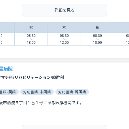
詳細を見る
水
木
金
30
08:30
08:30
08:30
0
〜
〜
〜
00
18:00
12:00
18:00
1
星病院
ウマチ科/リハビリテーション/麻酔科
言語：英語
対応言語：中国語
対応言語：韓国語
歳市清流５丁目１番１号にある医療機関です。