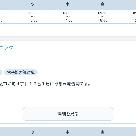
水
木
金
00
09:00
09:00
09:00
0
〜
〜
〜
00
18:00
17:00
18:00
1
ニック
電子処方箋対応
歳市栄町４丁目１２番１号にある医療機関です。
詳細を見る
水
木
金