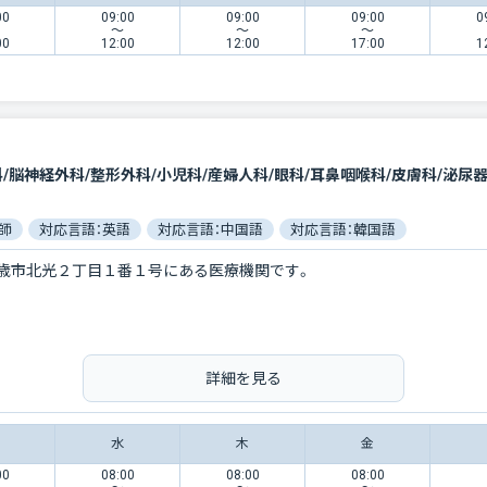
00
09:00
09:00
09:00
0
〜
〜
〜
00
12:00
12:00
17:00
1
科/脳神経外科/整形外科/小児科/産婦人科/眼科/耳鼻咽喉科/皮膚科/泌尿
師
対応言語：英語
対応言語：中国語
対応言語：韓国語
歳市北光２丁目１番１号にある医療機関です。
詳細を見る
水
木
金
00
08:00
08:00
08:00