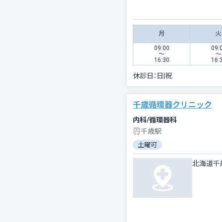
月
火
09:00
09:
〜
〜
16:30
16:
休診日：
日|祝
千歳循環器クリニック
内科/循環器科
千歳駅
土曜可
北海道千