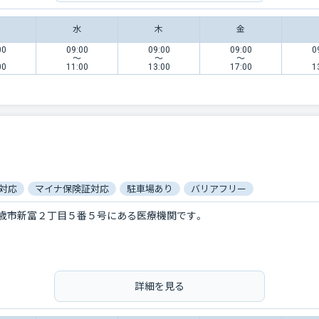
水
木
金
00
09:00
09:00
09:00
0
〜
〜
〜
00
11:00
13:00
17:00
1
対応
マイナ保険証対応
駐車場あり
バリアフリー
歳市新富２丁目５番５号にある医療機関です。
詳細を見る