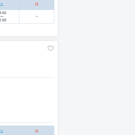
土
日
9:00
〜
2:00
土
日