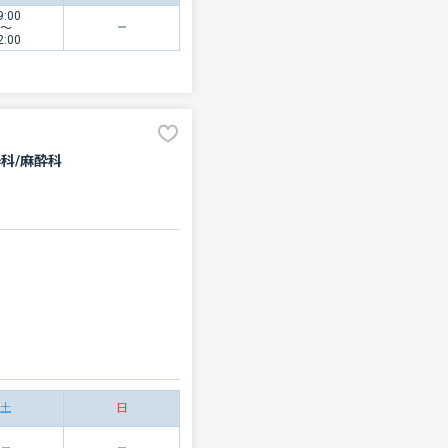
9:00
〜
2:00
器科/麻酔科
土
日