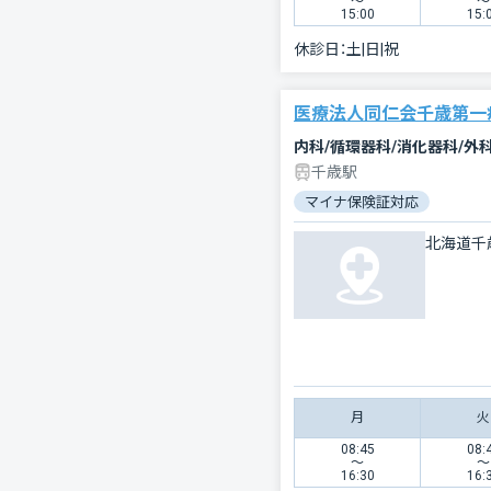
〜
〜
15:00
15:
休診日：
土|日|祝
医療法人同仁会千歳第一
内科/循環器科/消化器科/外
千歳駅
マイナ保険証対応
北海道千
月
火
08:45
08:
〜
〜
16:30
16: