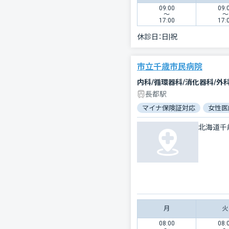
09:00
09:
〜
〜
17:00
17:
休診日：
日|祝
市立千歳市民病院
内科/循環器科/消化器科/外
長都駅
マイナ保険証対応
女性医
北海道千
月
火
08:00
08: