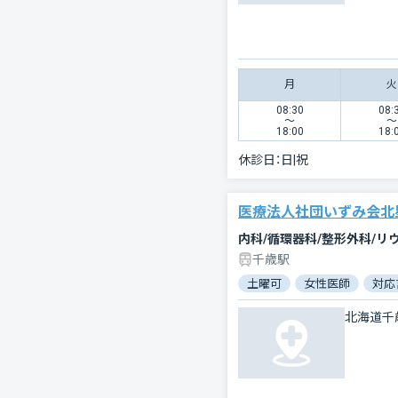
月
火
08:30
08:
〜
〜
18:00
18:
休診日：
日|祝
医療法人社団いずみ会北
内科/循環器科/整形外科/リ
千歳駅
土曜可
女性医師
対応
北海道千