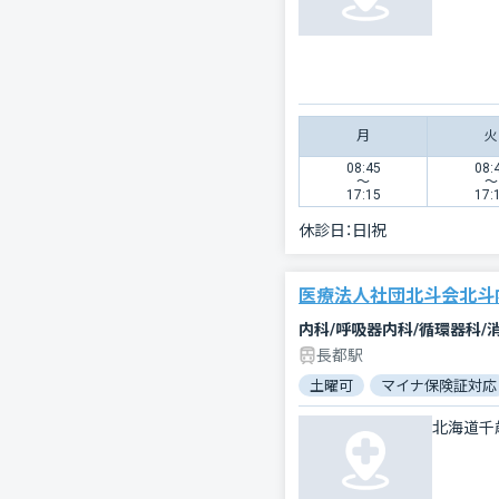
月
火
08:45
08:
〜
〜
17:15
17:
休診日：
日|祝
医療法人社団北斗会北斗
内科/呼吸器内科/循環器科/
長都駅
土曜可
マイナ保険証対応
北海道千