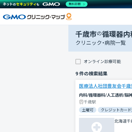
無料診断
千歳市
の
循環器内
クリニック・病院一覧
オンライン診療可能
9
件の検索結果
医療法人社団豊友会千歳
内科/循環器科/人工透析/脳
千歳駅
土曜可
クレジットカード
北海道千