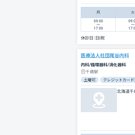
月
火
09:00
09:
〜
〜
17:00
17:
休診日：
日|祝
医療法人社団尾谷内科
内科/循環器科/消化器科
千歳駅
土曜可
クレジットカード
北海道千