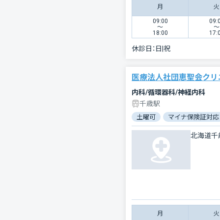
月
火
09:00
09:
〜
〜
18:00
17:
休診日：
日|祝
医療法人社団恵聖会クリ
内科/循環器科/神経内科
千歳駅
土曜可
マイナ保険証対応
北海道千
月
火