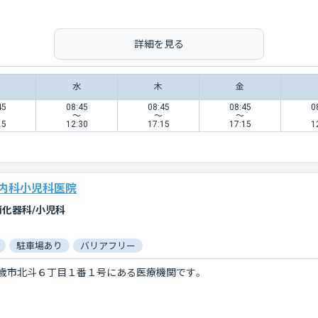
詳細を見る
水
木
金
45
08:45
08:45
08:45
0
〜
〜
〜
15
12:30
17:15
17:15
1
内科小児科医院
消化器科/小児科
駐車場あり
バリアフリー
歳市北斗６丁目１番１号にある医療機関です。