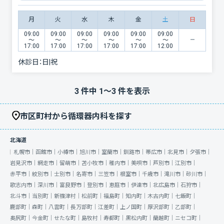
月
火
水
木
金
土
日
09:00
09:00
09:00
09:00
09:00
09:00
〜
〜
〜
〜
〜
〜
17:00
17:00
17:00
17:00
17:00
12:00
休診日：
日|祝
3
件中
1
〜
3
件を表示
市区町村から循環器内科を探す
北海道
札幌市｜
函館市｜
小樽市｜
旭川市｜
室蘭市｜
釧路市｜
帯広市｜
北見市｜
夕張市｜
岩見沢市｜
網走市｜
留萌市｜
苫小牧市｜
稚内市｜
美唄市｜
芦別市｜
江別市｜
赤平市｜
紋別市｜
士別市｜
名寄市｜
三笠市｜
根室市｜
千歳市｜
滝川市｜
砂川市｜
歌志内市｜
深川市｜
富良野市｜
登別市｜
恵庭市｜
伊達市｜
北広島市｜
石狩市｜
北斗市｜
当別町｜
新篠津村｜
松前町｜
福島町｜
知内町｜
木古内町｜
七飯町｜
鹿部町｜
森町｜
八雲町｜
長万部町｜
江差町｜
上ノ国町｜
厚沢部町｜
乙部町｜
奥尻町｜
今金町｜
せたな町｜
島牧村｜
寿都町｜
黒松内町｜
蘭越町｜
ニセコ町｜