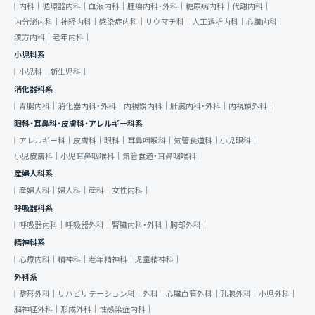
内科｜
循環器内科｜
血液内科｜
腫瘍内科・外科｜
糖尿病内科｜
代謝内科｜
内分泌内科｜
神経内科｜
感染症内科｜
リウマチ科｜
人工透析内科｜
心臓内科｜
漢方内科｜
老年内科｜
小児科系
小児科｜
新生児科｜
消化器科系
胃腸内科｜
消化器内科・外科｜
内視鏡内科｜
肝臓内科・外科｜
内視鏡外科｜
眼科・耳鼻科・皮膚科・アレルギー科系
アレルギー科｜
皮膚科｜
眼科｜
耳鼻咽喉科｜
気管食道科｜
小児眼科｜
小児皮膚科｜
小児耳鼻咽喉科｜
気管食道・耳鼻咽喉科｜
産婦人科系
産婦人科｜
婦人科｜
産科｜
女性内科｜
呼吸器科系
呼吸器内科｜
呼吸器外科｜
腎臓内科・外科｜
胸部外科｜
精神科系
心療内科｜
精神科｜
老年精神科｜
児童精神科｜
外科系
整形外科｜
リハビリテーション科｜
外科｜
心臓血管外科｜
乳腺外科｜
小児外科｜
脳神経外科｜
形成外科｜
性感染症内科｜