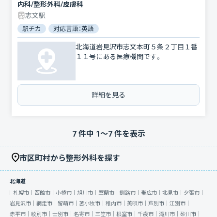
内科/整形外科/皮膚科
志文駅
駅チカ
対応言語：英語
北海道岩見沢市志文本町５条２丁目１番
１１号にある医療機関です。
詳細を見る
7
件中
1
〜
7
件を表示
市区町村から整形外科を探す
北海道
札幌市｜
函館市｜
小樽市｜
旭川市｜
室蘭市｜
釧路市｜
帯広市｜
北見市｜
夕張市｜
岩見沢市｜
網走市｜
留萌市｜
苫小牧市｜
稚内市｜
美唄市｜
芦別市｜
江別市｜
赤平市｜
紋別市｜
士別市｜
名寄市｜
三笠市｜
根室市｜
千歳市｜
滝川市｜
砂川市｜