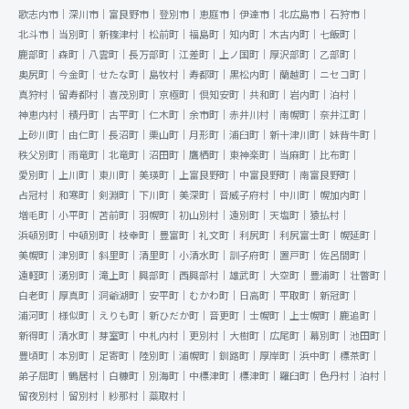
歌志内市｜
深川市｜
富良野市｜
登別市｜
恵庭市｜
伊達市｜
北広島市｜
石狩市｜
北斗市｜
当別町｜
新篠津村｜
松前町｜
福島町｜
知内町｜
木古内町｜
七飯町｜
鹿部町｜
森町｜
八雲町｜
長万部町｜
江差町｜
上ノ国町｜
厚沢部町｜
乙部町｜
奥尻町｜
今金町｜
せたな町｜
島牧村｜
寿都町｜
黒松内町｜
蘭越町｜
ニセコ町｜
真狩村｜
留寿都村｜
喜茂別町｜
京極町｜
倶知安町｜
共和町｜
岩内町｜
泊村｜
神恵内村｜
積丹町｜
古平町｜
仁木町｜
余市町｜
赤井川村｜
南幌町｜
奈井江町｜
上砂川町｜
由仁町｜
長沼町｜
栗山町｜
月形町｜
浦臼町｜
新十津川町｜
妹背牛町｜
秩父別町｜
雨竜町｜
北竜町｜
沼田町｜
鷹栖町｜
東神楽町｜
当麻町｜
比布町｜
愛別町｜
上川町｜
東川町｜
美瑛町｜
上富良野町｜
中富良野町｜
南富良野町｜
占冠村｜
和寒町｜
剣淵町｜
下川町｜
美深町｜
音威子府村｜
中川町｜
幌加内町｜
増毛町｜
小平町｜
苫前町｜
羽幌町｜
初山別村｜
遠別町｜
天塩町｜
猿払村｜
浜頓別町｜
中頓別町｜
枝幸町｜
豊富町｜
礼文町｜
利尻町｜
利尻富士町｜
幌延町｜
美幌町｜
津別町｜
斜里町｜
清里町｜
小清水町｜
訓子府町｜
置戸町｜
佐呂間町｜
遠軽町｜
湧別町｜
滝上町｜
興部町｜
西興部村｜
雄武町｜
大空町｜
豊浦町｜
壮瞥町｜
白老町｜
厚真町｜
洞爺湖町｜
安平町｜
むかわ町｜
日高町｜
平取町｜
新冠町｜
浦河町｜
様似町｜
えりも町｜
新ひだか町｜
音更町｜
士幌町｜
上士幌町｜
鹿追町｜
新得町｜
清水町｜
芽室町｜
中札内村｜
更別村｜
大樹町｜
広尾町｜
幕別町｜
池田町｜
豊頃町｜
本別町｜
足寄町｜
陸別町｜
浦幌町｜
釧路町｜
厚岸町｜
浜中町｜
標茶町｜
弟子屈町｜
鶴居村｜
白糠町｜
別海町｜
中標津町｜
標津町｜
羅臼町｜
色丹村｜
泊村｜
留夜別村｜
留別村｜
紗那村｜
蘂取村｜