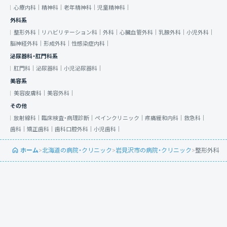
心療内科｜
精神科｜
老年精神科｜
児童精神科｜
外科系
整形外科｜
リハビリテーション科｜
外科｜
心臓血管外科｜
乳腺外科｜
小児外科｜
脳神経外科｜
形成外科｜
性感染症内科｜
泌尿器科・肛門科系
肛門科｜
泌尿器科｜
小児泌尿器科｜
美容系
美容皮膚科｜
美容外科｜
その他
放射線科｜
臨床検査・病理診断｜
ペインクリニック｜
疼痛緩和内科｜
救急科｜
歯科｜
矯正歯科｜
歯科口腔外科｜
小児歯科｜
ホーム
>
北海道の病院・クリニック
>
岩見沢市の病院・クリニック
>
整形外科