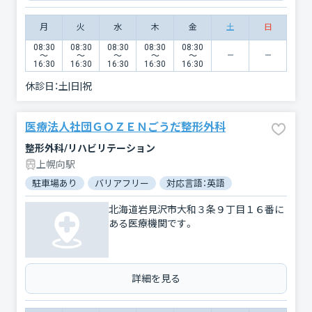
月
火
水
木
金
土
日
08:30
08:30
08:30
08:30
08:30
〜
〜
〜
〜
〜
16:30
16:30
16:30
16:30
16:30
休診日：
土|日|祝
医療法人社団ＧＯＺＥＮごうだ整形外科
整形外科/リハビリテーション
上幌向駅
駐車場あり
バリアフリー
対応言語：英語
北海道岩見沢市大和３条９丁目１６番に
ある医療機関です。
詳細を見る