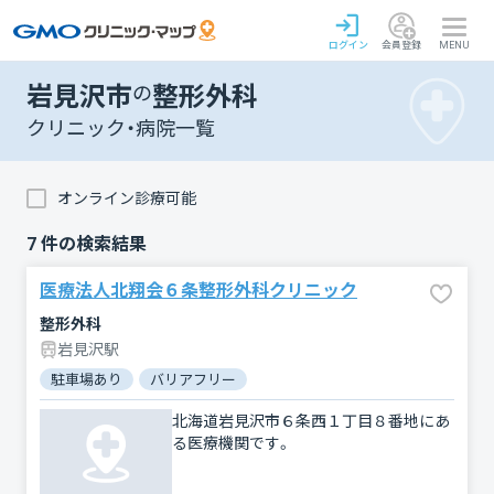
ログイン
会員登録
MENU
岩見沢市
の
整形外科
クリニック・病院一覧
オンライン診療可能
7
件の検索結果
医療法人北翔会６条整形外科クリニック
整形外科
岩見沢駅
駐車場あり
バリアフリー
北海道岩見沢市６条西１丁目８番地にあ
る医療機関です。