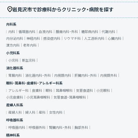
岩見沢市で診療科からクリニック・病院を探す
内科系
内科｜
循環器内科｜
血液内科｜
腫瘍内科・外科｜
糖尿病内科｜
代謝内科｜
内分泌内科｜
神経内科｜
感染症内科｜
リウマチ科｜
人工透析内科｜
心臓内科｜
漢方内科｜
老年内科｜
小児科系
小児科｜
新生児科｜
消化器科系
胃腸内科｜
消化器内科・外科｜
内視鏡内科｜
肝臓内科・外科｜
内視鏡外科｜
眼科・耳鼻科・皮膚科・アレルギー科系
アレルギー科｜
皮膚科｜
眼科｜
耳鼻咽喉科｜
気管食道科｜
小児眼科｜
小児皮膚科｜
小児耳鼻咽喉科｜
気管食道・耳鼻咽喉科｜
産婦人科系
産婦人科｜
婦人科｜
産科｜
女性内科｜
呼吸器科系
呼吸器内科｜
呼吸器外科｜
腎臓内科・外科｜
胸部外科｜
精神科系