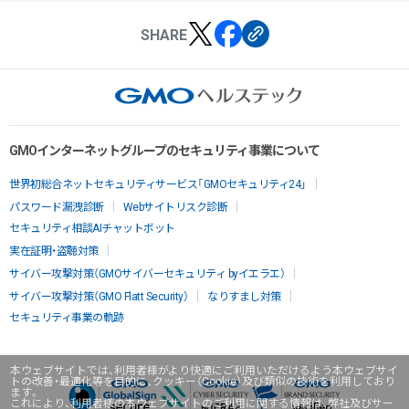
SHARE
GMOインターネットグループのセキュリティ事業について
世界初総合ネットセキュリティサービス「GMOセキュリティ24」
パスワード漏洩診断
Webサイトリスク診断
セキュリティ相談AIチャットボット
実在証明・盗聴対策
サイバー攻撃対策（GMOサイバーセキュリティ byイエラエ）
サイバー攻撃対策（GMO Flatt Security）
なりすまし対策
セキュリティ事業の軌跡
本ウェブサイトでは、利用者様がより快適にご利用いただけるよう本ウェブサイ
トの改善・最適化等を目的に、クッキー（Cookie）及び類似の技術を利用しており
ます。
これにより、利用者様の本ウェブサイトのご利用に関する情報は、弊社及びサー