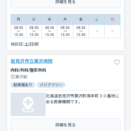
詳細を見る
月
火
水
木
金
土
日
08:30
08:30
08:30
08:30
08:30
〜
〜
〜
〜
〜
15:30
15:30
15:30
15:30
15:30
休診日：
土|日|祝
岩見沢市立栗沢病院
内科/外科/整形外科
栗沢駅
駐車場あり
バリアフリー
北海道岩見沢市栗沢町南本町３０番地に
ある医療機関です。
詳細を見る