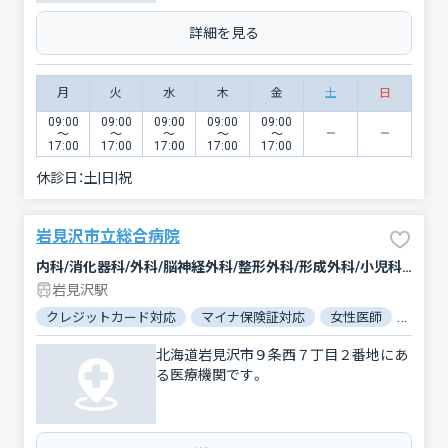
詳細を見る
月
火
水
木
金
土
日
09:00
09:00
09:00
09:00
09:00
〜
〜
〜
〜
〜
17:00
17:00
17:00
17:00
17:00
休診日：
土|日|祝
岩見沢市立総合病院
内科/消化器科/外科/脳神経外科/整形外科/形成外科/小児科/産婦人科/眼科/耳鼻咽喉科/皮膚科/泌尿器科/精神科・神経科/放射線科/麻酔科
岩見沢駅
クレジットカード対応
マイナ保険証対応
女性医師
駐車場
北海道岩見沢市９条西７丁目２番地にあ
る医療機関です。