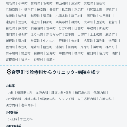
増毛町｜
小平町｜
苫前町｜
羽幌町｜
初山別村｜
遠別町｜
天塩町｜
猿払村｜
浜頓別町｜
中頓別町｜
枝幸町｜
豊富町｜
礼文町｜
利尻町｜
利尻富士町｜
幌延町｜
美幌町｜
津別町｜
斜里町｜
清里町｜
小清水町｜
訓子府町｜
置戸町｜
佐呂間町｜
遠軽町｜
湧別町｜
滝上町｜
興部町｜
西興部村｜
雄武町｜
大空町｜
豊浦町｜
壮瞥町｜
白老町｜
厚真町｜
洞爺湖町｜
安平町｜
むかわ町｜
日高町｜
平取町｜
新冠町｜
浦河町｜
様似町｜
えりも町｜
新ひだか町｜
音更町｜
士幌町｜
上士幌町｜
鹿追町｜
新得町｜
清水町｜
芽室町｜
中札内村｜
更別村｜
大樹町｜
広尾町｜
幕別町｜
池田町｜
豊頃町｜
本別町｜
足寄町｜
陸別町｜
浦幌町｜
釧路町｜
厚岸町｜
浜中町｜
標茶町｜
弟子屈町｜
鶴居村｜
白糠町｜
別海町｜
中標津町｜
標津町｜
羅臼町｜
色丹村｜
泊村｜
留夜別村｜
留別村｜
紗那村｜
蘂取村｜
音更町で診療科からクリニック・病院を探す
内科系
内科｜
循環器内科｜
血液内科｜
腫瘍内科・外科｜
糖尿病内科｜
代謝内科｜
内分泌内科｜
神経内科｜
感染症内科｜
リウマチ科｜
人工透析内科｜
心臓内科｜
漢方内科｜
老年内科｜
小児科系
小児科｜
新生児科｜
消化器科系