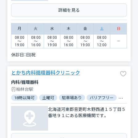
詳細を見る
月
火
水
木
金
土
日
08:00
08:00
08:00
08:00
08:00
08:00
〜
〜
〜
〜
〜
〜
19:00
16:00
19:00
16:00
19:00
12:00
休診日：
日|祝
とかち内科循環器科クリニック
内科/循環器科
柏林台駅
18時以降可
土曜可
駐車場あり
バリアフリー
電子処方
北海道河東郡音更町木野西通１５丁目５
番地９１にある医療機関です。