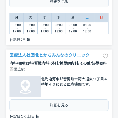
詳細を見る
月
火
水
木
金
土
日
08:00
08:00
08:00
08:00
08:00
08:00
〜
〜
〜
〜
〜
〜
17:00
17:00
17:00
12:00
19:00
12:00
休診日：
日|祝
医療法人社団北とかちみんなのクリニック
内科/循環器科/腎臓内科・外科/糖尿病内科/その他/泌尿器科
帯広駅
北海道河東郡音更町木野大通東９丁目４
番地４０にある医療機関です。
詳細を見る
休診日：
水|土|日|祝