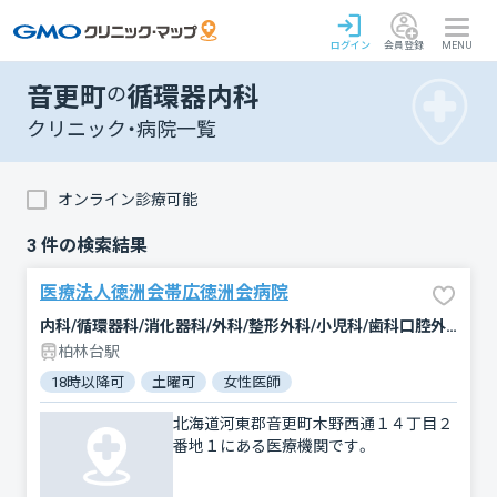
ログイン
会員登録
MENU
音更町
の
循環器内科
クリニック・病院一覧
オンライン診療可能
3
件の検索結果
医療法人徳洲会帯広徳洲会病院
内科/循環器科/消化器科/外科/整形外科/小児科/歯科口腔外科/リハビリテーション/放射線科/麻酔科
柏林台駅
18時以降可
土曜可
女性医師
北海道河東郡音更町木野西通１４丁目２
番地１にある医療機関です。