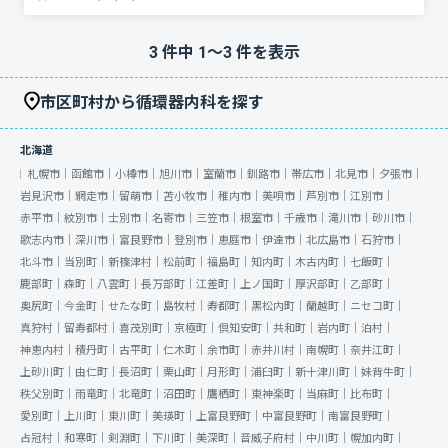
3
件中
1
〜
3
件を表示
市区町村から循環器内科を探す
北海道
札幌市｜
函館市｜
小樽市｜
旭川市｜
室蘭市｜
釧路市｜
帯広市｜
北見市｜
夕張市｜
岩見沢市｜
網走市｜
留萌市｜
苫小牧市｜
稚内市｜
美唄市｜
芦別市｜
江別市｜
赤平市｜
紋別市｜
士別市｜
名寄市｜
三笠市｜
根室市｜
千歳市｜
滝川市｜
砂川市｜
歌志内市｜
深川市｜
富良野市｜
登別市｜
恵庭市｜
伊達市｜
北広島市｜
石狩市｜
北斗市｜
当別町｜
新篠津村｜
松前町｜
福島町｜
知内町｜
木古内町｜
七飯町｜
鹿部町｜
森町｜
八雲町｜
長万部町｜
江差町｜
上ノ国町｜
厚沢部町｜
乙部町｜
奥尻町｜
今金町｜
せたな町｜
島牧村｜
寿都町｜
黒松内町｜
蘭越町｜
ニセコ町｜
真狩村｜
留寿都村｜
喜茂別町｜
京極町｜
倶知安町｜
共和町｜
岩内町｜
泊村｜
神恵内村｜
積丹町｜
古平町｜
仁木町｜
余市町｜
赤井川村｜
南幌町｜
奈井江町｜
上砂川町｜
由仁町｜
長沼町｜
栗山町｜
月形町｜
浦臼町｜
新十津川町｜
妹背牛町｜
秩父別町｜
雨竜町｜
北竜町｜
沼田町｜
鷹栖町｜
東神楽町｜
当麻町｜
比布町｜
愛別町｜
上川町｜
東川町｜
美瑛町｜
上富良野町｜
中富良野町｜
南富良野町｜
占冠村｜
和寒町｜
剣淵町｜
下川町｜
美深町｜
音威子府村｜
中川町｜
幌加内町｜