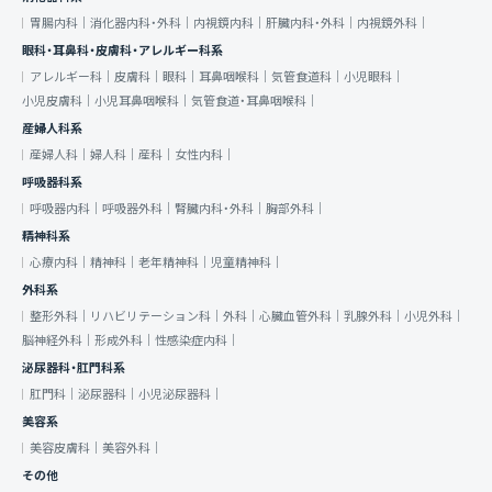
胃腸内科｜
消化器内科・外科｜
内視鏡内科｜
肝臓内科・外科｜
内視鏡外科｜
眼科・耳鼻科・皮膚科・アレルギー科系
アレルギー科｜
皮膚科｜
眼科｜
耳鼻咽喉科｜
気管食道科｜
小児眼科｜
小児皮膚科｜
小児耳鼻咽喉科｜
気管食道・耳鼻咽喉科｜
産婦人科系
産婦人科｜
婦人科｜
産科｜
女性内科｜
呼吸器科系
呼吸器内科｜
呼吸器外科｜
腎臓内科・外科｜
胸部外科｜
精神科系
心療内科｜
精神科｜
老年精神科｜
児童精神科｜
外科系
整形外科｜
リハビリテーション科｜
外科｜
心臓血管外科｜
乳腺外科｜
小児外科｜
脳神経外科｜
形成外科｜
性感染症内科｜
泌尿器科・肛門科系
肛門科｜
泌尿器科｜
小児泌尿器科｜
美容系
美容皮膚科｜
美容外科｜
その他