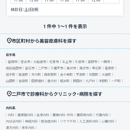
17:00
12:00
17:00
17:00
17:00
12:00
休診日：
土|日|祝
1
件中
1
〜
1
件を表示
市区町村から美容皮膚科を探す
岩手県
盛岡市｜
宮古市｜
大船渡市｜
花巻市｜
北上市｜
久慈市｜
遠野市｜
一関市｜
陸前高田市｜
釜石市｜
二戸市｜
八幡平市｜
奥州市｜
滝沢市｜
雫石町｜
葛巻町｜
岩手町｜
紫波町｜
矢巾町｜
西和賀町｜
金ケ崎町｜
平泉町｜
住田町｜
大槌町｜
山田町｜
岩泉町｜
田野畑村｜
普代村｜
軽米町｜
野田村｜
九戸村｜
洋野町｜
一戸町｜
二戸市で診療科からクリニック・病院を探す
内科系
内科｜
循環器内科｜
血液内科｜
腫瘍内科・外科｜
糖尿病内科｜
代謝内科｜
内分泌内科｜
神経内科｜
感染症内科｜
リウマチ科｜
人工透析内科｜
心臓内科｜
漢方内科｜
老年内科｜