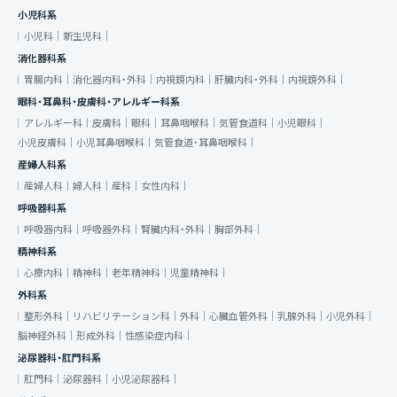
小児科系
小児科｜
新生児科｜
消化器科系
胃腸内科｜
消化器内科・外科｜
内視鏡内科｜
肝臓内科・外科｜
内視鏡外科｜
眼科・耳鼻科・皮膚科・アレルギー科系
アレルギー科｜
皮膚科｜
眼科｜
耳鼻咽喉科｜
気管食道科｜
小児眼科｜
小児皮膚科｜
小児耳鼻咽喉科｜
気管食道・耳鼻咽喉科｜
産婦人科系
産婦人科｜
婦人科｜
産科｜
女性内科｜
呼吸器科系
呼吸器内科｜
呼吸器外科｜
腎臓内科・外科｜
胸部外科｜
精神科系
心療内科｜
精神科｜
老年精神科｜
児童精神科｜
外科系
整形外科｜
リハビリテーション科｜
外科｜
心臓血管外科｜
乳腺外科｜
小児外科｜
脳神経外科｜
形成外科｜
性感染症内科｜
泌尿器科・肛門科系
肛門科｜
泌尿器科｜
小児泌尿器科｜