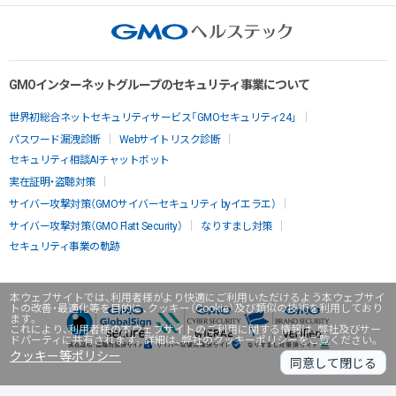
GMOインターネットグループのセキュリティ事業について
世界初総合ネットセキュリティサービス「GMOセキュリティ24」
パスワード漏洩診断
Webサイトリスク診断
セキュリティ相談AIチャットボット
実在証明・盗聴対策
サイバー攻撃対策（GMOサイバーセキュリティ byイエラエ）
サイバー攻撃対策（GMO Flatt Security）
なりすまし対策
セキュリティ事業の軌跡
本ウェブサイトでは、利用者様がより快適にご利用いただけるよう本ウェブサイ
トの改善・最適化等を目的に、クッキー（Cookie）及び類似の技術を利用しており
ます。
これにより、利用者様の本ウェブサイトのご利用に関する情報は、弊社及びサー
ドパーティに共有されます。詳細は、弊社のクッキーポリシーをご覧ください。
クッキー等ポリシー
同意して閉じる