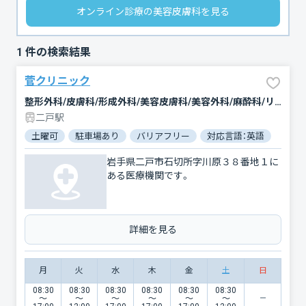
オンライン診療の美容皮膚科を見る
1
件の検索結果
菅クリニック
整形外科/皮膚科/形成外科/美容皮膚科/美容外科/麻酔科/リハビリテーション
二戸駅
土曜可
駐車場あり
バリアフリー
対応言語：英語
岩手県二戸市石切所字川原３８番地１に
ある医療機関です。
詳細を見る
月
火
水
木
金
土
日
08:30
08:30
08:30
08:30
08:30
08:30
〜
〜
〜
〜
〜
〜