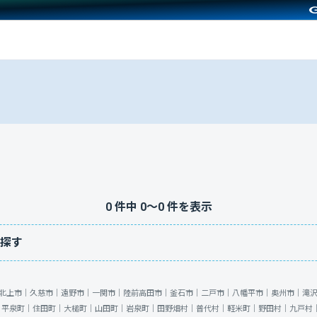
0
件中
0
〜
0
件を表示
探す
北上市｜
久慈市｜
遠野市｜
一関市｜
陸前高田市｜
釜石市｜
二戸市｜
八幡平市｜
奥州市｜
滝
｜
平泉町｜
住田町｜
大槌町｜
山田町｜
岩泉町｜
田野畑村｜
普代村｜
軽米町｜
野田村｜
九戸村