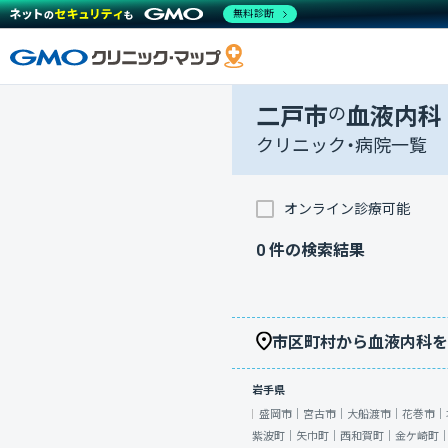
無料診断
二戸市
の
血液内科
クリニック・病院一覧
オンライン診療可能
0
件の検索結果
市区町村から血液内科を
岩手県
盛岡市｜
宮古市｜
大船渡市｜
花巻市｜
紫波町｜
矢巾町｜
西和賀町｜
金ケ崎町