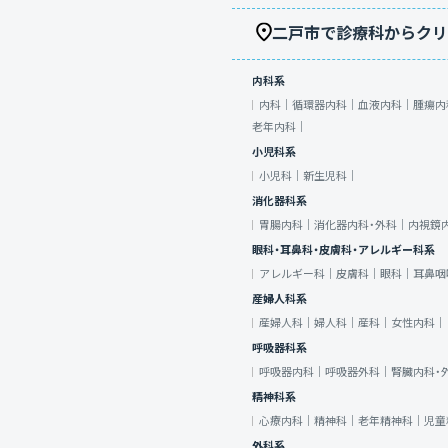
二戸市で診療科からクリ
内科系
内科｜
循環器内科｜
血液内科｜
腫瘍内
老年内科｜
小児科系
小児科｜
新生児科｜
消化器科系
胃腸内科｜
消化器内科・外科｜
内視鏡
眼科・耳鼻科・皮膚科・アレルギー科系
アレルギー科｜
皮膚科｜
眼科｜
耳鼻咽
産婦人科系
産婦人科｜
婦人科｜
産科｜
女性内科｜
呼吸器科系
呼吸器内科｜
呼吸器外科｜
腎臓内科・
精神科系
心療内科｜
精神科｜
老年精神科｜
児童
外科系