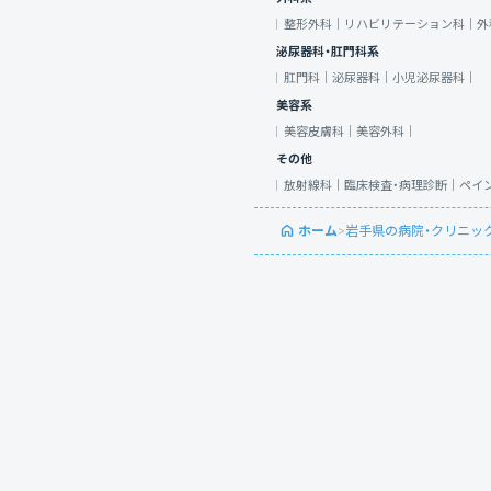
整形外科｜
リハビリテーション科｜
外
泌尿器科・肛門科系
肛門科｜
泌尿器科｜
小児泌尿器科｜
美容系
美容皮膚科｜
美容外科｜
その他
放射線科｜
臨床検査・病理診断｜
ペイ
ホーム
>
岩手県の病院・クリニッ