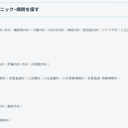
ニック・病院を探す
科・外科｜
糖尿病内科｜
代謝内科｜
内分泌内科｜
神経内科｜
感染症内科｜
リウマチ科｜
人工
内科｜
肝臓内科・外科｜
内視鏡外科｜
喉科｜
気管食道科｜
小児眼科｜
小児皮膚科｜
小児耳鼻咽喉科｜
気管食道・耳鼻咽喉科｜
外科｜
胸部外科｜
精神科｜