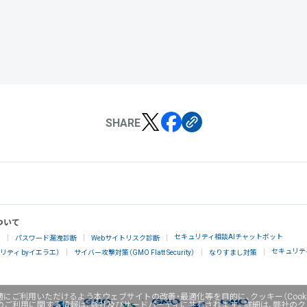
SHARE
ついて
セキュリティ相談AIチャットボット
」
パスワード漏洩診断
Webサイトリスク診断
セキュリテ
ティ byイエラエ）
サイバー攻撃対策（GMO Flatt Security）
なりすまし対策
にご利用いただけるよう本ウェブサイトの改善・最適化等を目的に、クッキー（Cook
のご利用に関する情報は、弊社及びサードパーティに共有されます。詳細は、弊社の