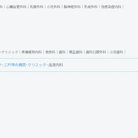
科｜
心臓血管外科｜
乳腺外科｜
小児外科｜
脳神経外科｜
形成外科｜
性感染症内科｜
ンクリニック｜
疼痛緩和内科｜
救急科｜
歯科｜
矯正歯科｜
歯科口腔外科｜
小児歯科｜
ク
>
二戸市の病院・クリニック
>
血液内科