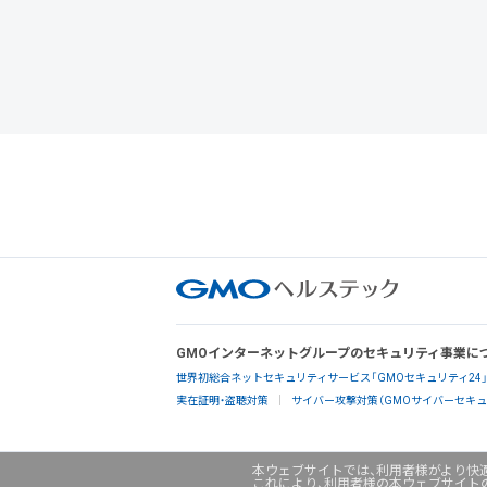
GMOインターネットグループのセキュリティ事業に
世界初総合ネットセキュリティサービス「GMOセキュリティ24
実在証明・盗聴対策
サイバー攻撃対策（GMOサイバーセキュリ
本ウェブサイトでは、利用者様がより快適
これにより、利用者様の本ウェブサイト