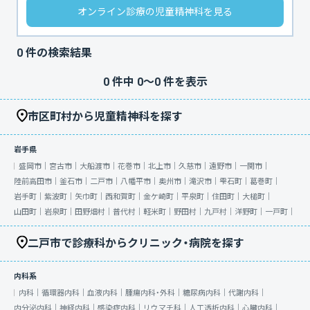
オンライン診療の児童精神科を見る
0
件の検索結果
0
件中
0
〜
0
件を表示
市区町村から児童精神科を探す
岩手県
盛岡市｜
宮古市｜
大船渡市｜
花巻市｜
北上市｜
久慈市｜
遠野市｜
一関市｜
陸前高田市｜
釜石市｜
二戸市｜
八幡平市｜
奥州市｜
滝沢市｜
雫石町｜
葛巻町｜
岩手町｜
紫波町｜
矢巾町｜
西和賀町｜
金ケ崎町｜
平泉町｜
住田町｜
大槌町｜
山田町｜
岩泉町｜
田野畑村｜
普代村｜
軽米町｜
野田村｜
九戸村｜
洋野町｜
一戸町｜
二戸市で診療科からクリニック・病院を探す
内科系
内科｜
循環器内科｜
血液内科｜
腫瘍内科・外科｜
糖尿病内科｜
代謝内科｜
内分泌内科｜
神経内科｜
感染症内科｜
リウマチ科｜
人工透析内科｜
心臓内科｜