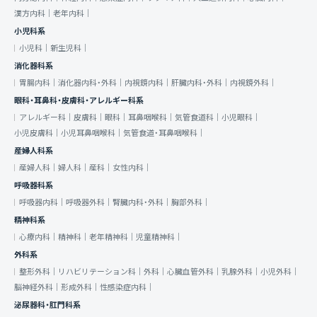
漢方内科｜
老年内科｜
小児科系
小児科｜
新生児科｜
消化器科系
胃腸内科｜
消化器内科・外科｜
内視鏡内科｜
肝臓内科・外科｜
内視鏡外科｜
眼科・耳鼻科・皮膚科・アレルギー科系
アレルギー科｜
皮膚科｜
眼科｜
耳鼻咽喉科｜
気管食道科｜
小児眼科｜
小児皮膚科｜
小児耳鼻咽喉科｜
気管食道・耳鼻咽喉科｜
産婦人科系
産婦人科｜
婦人科｜
産科｜
女性内科｜
呼吸器科系
呼吸器内科｜
呼吸器外科｜
腎臓内科・外科｜
胸部外科｜
精神科系
心療内科｜
精神科｜
老年精神科｜
児童精神科｜
外科系
整形外科｜
リハビリテーション科｜
外科｜
心臓血管外科｜
乳腺外科｜
小児外科｜
脳神経外科｜
形成外科｜
性感染症内科｜
泌尿器科・肛門科系