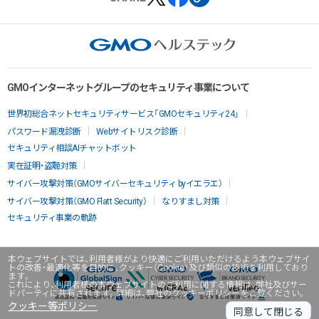
GMOインターネットグループのセキュリティ事業について
世界初総合ネットセキュリティサービス「GMOセキュリティ24」
パスワード漏洩診断
Webサイトリスク診断
セキュリティ相談AIチャットボット
実在証明・盗聴対策
サイバー攻撃対策（GMOサイバーセキュリティ byイエラエ）
サイバー攻撃対策（GMO Flatt Security）
なりすまし対策
セキュリティ事業の軌跡
本ウェブサイトでは、利用者様がより快適にご利用いただけるよう本ウェブサイ
トの改善・最適化等を目的に、クッキー（Cookie）及び類似の技術を利用しており
ます。
これにより、利用者様の本ウェブサイトのご利用に関する情報は、弊社及びサー
ドパーティに共有されます。詳細は、弊社のクッキーポリシーをご覧ください。
クッキー等ポリシー
同意して閉じる