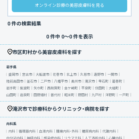
オンライン診療の美容皮膚科を見る
0
件の検索結果
0
件中
0
〜
0
件を表示
市区町村から美容皮膚科を探す
岩手県
盛岡市｜
宮古市｜
大船渡市｜
花巻市｜
北上市｜
久慈市｜
遠野市｜
一関市｜
陸前高田市｜
釜石市｜
二戸市｜
八幡平市｜
奥州市｜
滝沢市｜
雫石町｜
葛巻町｜
岩手町｜
紫波町｜
矢巾町｜
西和賀町｜
金ケ崎町｜
平泉町｜
住田町｜
大槌町｜
山田町｜
岩泉町｜
田野畑村｜
普代村｜
軽米町｜
野田村｜
九戸村｜
洋野町｜
一戸町｜
滝沢市で診療科からクリニック・病院を探す
内科系
内科｜
循環器内科｜
血液内科｜
腫瘍内科・外科｜
糖尿病内科｜
代謝内科｜
内分泌内科｜
神経内科｜
感染症内科｜
リウマチ科｜
人工透析内科｜
心臓内科｜