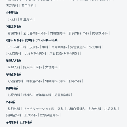
漢方内科｜
老年内科｜
小児科系
小児科｜
新生児科｜
消化器科系
胃腸内科｜
消化器内科・外科｜
内視鏡内科｜
肝臓内科・外科｜
内視鏡外科｜
眼科・耳鼻科・皮膚科・アレルギー科系
アレルギー科｜
皮膚科｜
眼科｜
耳鼻咽喉科｜
気管食道科｜
小児眼科｜
小児皮膚科｜
小児耳鼻咽喉科｜
気管食道・耳鼻咽喉科｜
産婦人科系
産婦人科｜
婦人科｜
産科｜
女性内科｜
呼吸器科系
呼吸器内科｜
呼吸器外科｜
腎臓内科・外科｜
胸部外科｜
精神科系
心療内科｜
精神科｜
老年精神科｜
児童精神科｜
外科系
整形外科｜
リハビリテーション科｜
外科｜
心臓血管外科｜
乳腺外科｜
小児外科｜
脳神経外科｜
形成外科｜
性感染症内科｜
泌尿器科・肛門科系