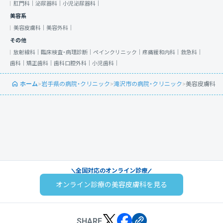
肛門科｜
泌尿器科｜
小児泌尿器科｜
美容系
美容皮膚科｜
美容外科｜
その他
放射線科｜
臨床検査・病理診断｜
ペインクリニック｜
疼痛緩和内科｜
救急科｜
歯科｜
矯正歯科｜
歯科口腔外科｜
小児歯科｜
ホーム
>
岩手県の病院・クリニック
>
滝沢市の病院・クリニック
>
美容皮膚科
全国対応のオンライン診療
オンライン診療の美容皮膚科を見る
SHARE