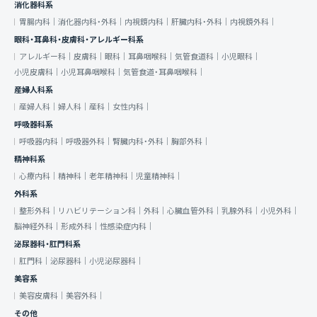
消化器科系
胃腸内科｜
消化器内科・外科｜
内視鏡内科｜
肝臓内科・外科｜
内視鏡外科｜
眼科・耳鼻科・皮膚科・アレルギー科系
アレルギー科｜
皮膚科｜
眼科｜
耳鼻咽喉科｜
気管食道科｜
小児眼科｜
小児皮膚科｜
小児耳鼻咽喉科｜
気管食道・耳鼻咽喉科｜
産婦人科系
産婦人科｜
婦人科｜
産科｜
女性内科｜
呼吸器科系
呼吸器内科｜
呼吸器外科｜
腎臓内科・外科｜
胸部外科｜
精神科系
心療内科｜
精神科｜
老年精神科｜
児童精神科｜
外科系
整形外科｜
リハビリテーション科｜
外科｜
心臓血管外科｜
乳腺外科｜
小児外科｜
脳神経外科｜
形成外科｜
性感染症内科｜
泌尿器科・肛門科系
肛門科｜
泌尿器科｜
小児泌尿器科｜
美容系
美容皮膚科｜
美容外科｜
その他