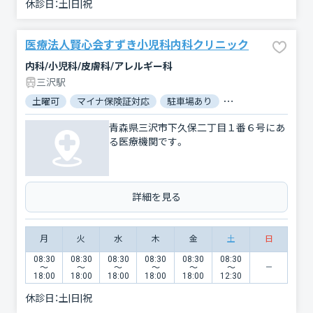
休診日：
土|日|祝
医療法人賢心会すずき小児科内科クリニック
内科/小児科/皮膚科/アレルギー科
三沢駅
土曜可
マイナ保険証対応
駐車場あり
バリアフリー
対
青森県三沢市下久保二丁目１番６号にあ
る医療機関です。
詳細を見る
月
火
水
木
金
土
日
08:30
08:30
08:30
08:30
08:30
08:30
〜
〜
〜
〜
〜
〜
18:00
18:00
18:00
18:00
18:00
12:30
休診日：
土|日|祝