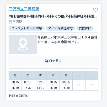
三沢市立三沢病院
内科/循環器科/腫瘍内科・外科/その他/外科/脳神経外科/整形外科/形成外科/小児科/産婦人科/眼科/耳鼻咽喉科/皮膚科/泌尿器科/歯科口腔外科/放射線科
三沢駅
クレジットカード対応
マイナ保険証対応
女性医師
駐車場
青森県三沢市大字三沢字堀口１６４番地
６５号にある医療機関です。
詳細を見る
月
火
水
木
金
土
日
08:15
08:15
08:15
08:15
08:15
〜
〜
〜
〜
〜
15:30
15:30
15:30
15:30
15:30
休診日：
金|祝