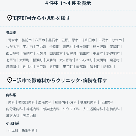
4
件中
1
〜
4
件を表示
市区町村から小児科を探す
青森県
青森市｜
弘前市｜
八戸市｜
黒石市｜
五所川原市｜
十和田市｜
三沢市｜
むつ市｜
つがる市｜
平川市｜
平内町｜
今別町｜
蓬田村｜
外ヶ浜町｜
鰺ヶ沢町｜
深浦町｜
西目屋村｜
藤崎町｜
大鰐町｜
田舎館村｜
板柳町｜
鶴田町｜
中泊町｜
野辺地町｜
七戸町｜
六戸町｜
横浜町｜
東北町｜
六ヶ所村｜
おいらせ町｜
大間町｜
東通村｜
風間浦村｜
佐井村｜
三戸町｜
五戸町｜
田子町｜
南部町｜
階上町｜
新郷村｜
三沢市で診療科からクリニック・病院を探す
内科系
内科｜
循環器内科｜
血液内科｜
腫瘍内科・外科｜
糖尿病内科｜
代謝内科｜
内分泌内科｜
神経内科｜
感染症内科｜
リウマチ科｜
人工透析内科｜
心臓内科｜
漢方内科｜
老年内科｜
小児科系
小児科｜
新生児科｜