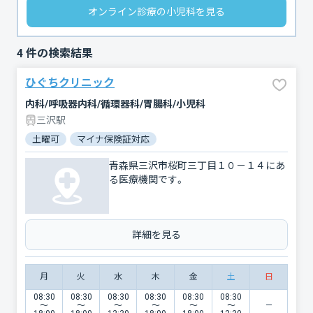
オンライン診療の小児科を見る
4
件の検索結果
ひぐちクリニック
内科/呼吸器内科/循環器科/胃腸科/小児科
三沢駅
土曜可
マイナ保険証対応
青森県三沢市桜町三丁目１０－１４にあ
る医療機関です。
詳細を見る
月
火
水
木
金
土
日
08:30
08:30
08:30
08:30
08:30
08:30
〜
〜
〜
〜
〜
〜