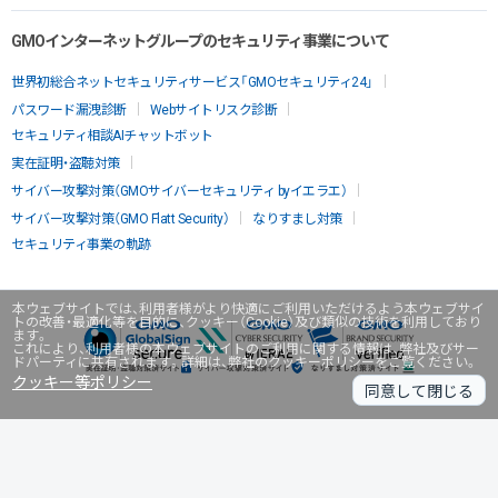
GMOインターネットグループのセキュリティ事業について
世界初総合ネットセキュリティサービス「GMOセキュリティ24」
パスワード漏洩診断
Webサイトリスク診断
セキュリティ相談AIチャットボット
実在証明・盗聴対策
サイバー攻撃対策（GMOサイバーセキュリティ byイエラエ）
サイバー攻撃対策（GMO Flatt Security）
なりすまし対策
セキュリティ事業の軌跡
本ウェブサイトでは、利用者様がより快適にご利用いただけるよう本ウェブサイ
トの改善・最適化等を目的に、クッキー（Cookie）及び類似の技術を利用しており
ます。
これにより、利用者様の本ウェブサイトのご利用に関する情報は、弊社及びサー
ドパーティに共有されます。詳細は、弊社のクッキーポリシーをご覧ください。
クッキー等ポリシー
同意して閉じる