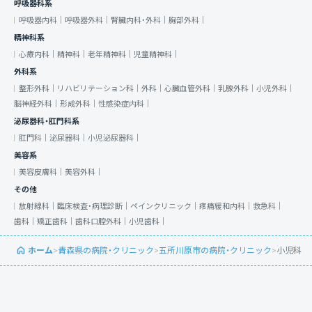
呼吸器科系
呼吸器内科｜
呼吸器外科｜
腎臓内科・外科｜
胸部外科｜
精神科系
心療内科｜
精神科｜
老年精神科｜
児童精神科｜
外科系
整形外科｜
リハビリテーション科｜
外科｜
心臓血管外科｜
乳腺外科｜
小児外科｜
脳神経外科｜
形成外科｜
性感染症内科｜
泌尿器科・肛門科系
肛門科｜
泌尿器科｜
小児泌尿器科｜
美容系
美容皮膚科｜
美容外科｜
その他
放射線科｜
臨床検査・病理診断｜
ペインクリニック｜
疼痛緩和内科｜
救急科｜
歯科｜
矯正歯科｜
歯科口腔外科｜
小児歯科｜
ホーム
>
青森県の病院・クリニック
>
五所川原市の病院・クリニック
>
小児科