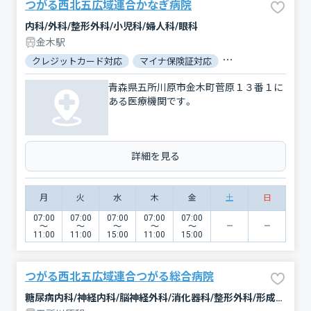
つがる西北五広域連合かなぎ病院
内科/外科/整形外科/小児科/婦人科/眼科
金木駅
クレジットカード対応
マイナ保険証対応
駐車場あり
バリ
青森県五所川原市金木町菅原１３番１に
ある医療機関です。
詳細を見る
月
火
水
木
金
土
日
07:00
07:00
07:00
07:00
07:00
〜
〜
〜
〜
〜
11:00
11:00
15:00
11:00
15:00
つがる西北五広域連合つがる総合病院
糖尿病内科/神経内科/脳神経外科/消化器科/整形外科/形成外科/小児科/産婦人科/眼科/耳鼻咽喉科/皮膚科/泌尿器科/精神科・神経科/歯科口腔外科/リウマチ科/放射線科/救急科/麻酔科