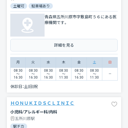
土曜可
駐車場あり
青森県五所川原市字敷島町５６にある医
療機関です。
詳細を見る
月
火
水
木
金
土
日
08:30
08:30
08:30
08:30
08:30
08:30
〜
〜
〜
〜
〜
〜
16:30
16:30
16:30
11:30
16:30
11:30
休診日：
土|日|祝
ＨＯＮＵＫＩＤＳＣＬＩＮＩＣ
小児科/アレルギー科/内科
五所川原駅
駅チカ