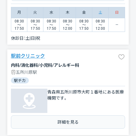
月
火
水
木
金
土
日
08:30
08:30
08:30
08:30
08:30
08:30
〜
〜
〜
〜
〜
〜
17:50
17:50
17:50
12:00
17:50
12:00
休診日：
土|日|祝
駅前クリニック
内科/消化器科/小児科/アレルギー科
五所川原駅
駅チカ
青森県五所川原市大町１番地にある医療
機関です。
詳細を見る