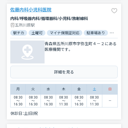
佐藤内科小児科医院
内科/呼吸器内科/循環器科/小児科/放射線科
五所川原駅
駅チカ
土曜可
マイナ保険証対応
駐車場あり
バリアフ
青森県五所川原市字弥生町４－２にある
医療機関です。
詳細を見る
月
火
水
木
金
土
日
08:30
08:30
08:30
08:30
08:30
08:30
〜
〜
〜
〜
〜
〜
16:30
16:30
16:30
11:30
16:30
11:30
休診日：
土|日|祝