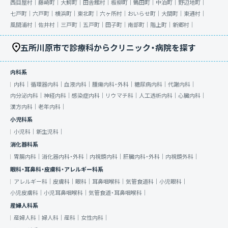
西目屋村｜
藤崎町｜
大鰐町｜
田舎館村｜
板柳町｜
鶴田町｜
中泊町｜
野辺地町｜
七戸町｜
六戸町｜
横浜町｜
東北町｜
六ヶ所村｜
おいらせ町｜
大間町｜
東通村｜
風間浦村｜
佐井村｜
三戸町｜
五戸町｜
田子町｜
南部町｜
階上町｜
新郷村｜
五所川原市で診療科からクリニック・病院を探す
内科系
内科｜
循環器内科｜
血液内科｜
腫瘍内科・外科｜
糖尿病内科｜
代謝内科｜
内分泌内科｜
神経内科｜
感染症内科｜
リウマチ科｜
人工透析内科｜
心臓内科｜
漢方内科｜
老年内科｜
小児科系
小児科｜
新生児科｜
消化器科系
胃腸内科｜
消化器内科・外科｜
内視鏡内科｜
肝臓内科・外科｜
内視鏡外科｜
眼科・耳鼻科・皮膚科・アレルギー科系
アレルギー科｜
皮膚科｜
眼科｜
耳鼻咽喉科｜
気管食道科｜
小児眼科｜
小児皮膚科｜
小児耳鼻咽喉科｜
気管食道・耳鼻咽喉科｜
産婦人科系
産婦人科｜
婦人科｜
産科｜
女性内科｜