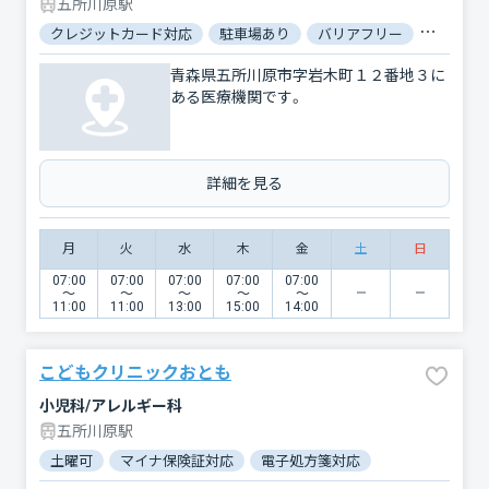
五所川原駅
クレジットカード対応
駐車場あり
バリアフリー
対応言語
青森県五所川原市字岩木町１２番地３に
ある医療機関です。
詳細を見る
月
火
水
木
金
土
日
07:00
07:00
07:00
07:00
07:00
〜
〜
〜
〜
〜
11:00
11:00
13:00
15:00
14:00
こどもクリニックおとも
小児科/アレルギー科
五所川原駅
土曜可
マイナ保険証対応
電子処方箋対応