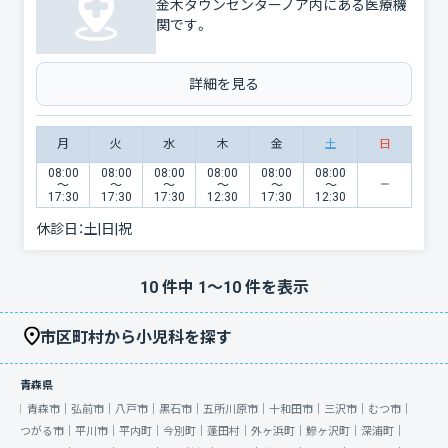
金木タウンセンターノア内にある医療機
関です。
詳細を見る
月
火
水
木
金
土
日
08:00
08:00
08:00
08:00
08:00
08:00
〜
〜
〜
〜
〜
〜
17:30
17:30
17:30
12:30
17:30
12:30
休診日：
土|日|祝
10
件中
1
〜
10
件を表示
市区町村から小児科を探す
青森県
青森市｜
弘前市｜
八戸市｜
黒石市｜
五所川原市｜
十和田市｜
三沢市｜
むつ市｜
つがる市｜
平川市｜
平内町｜
今別町｜
蓬田村｜
外ヶ浜町｜
鰺ヶ沢町｜
深浦町｜