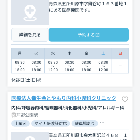
青森県五所川原市字鎌谷町１６３番地１
にある医療機関です。
詳細を見る
予約する
月
火
水
木
金
土
日
08:30
08:30
08:30
08:30
08:30
08:30
〜
〜
〜
〜
〜
〜
18:00
18:00
12:00
18:00
18:00
12:00
休診日：
土|日|祝
医療法人幸生会とやもり内科小児科クリニック
内科/呼吸器内科/循環器科/消化器科/小児科/アレルギー科
芦野公園駅
土曜可
マイナ保険証対応
駐車場あり
バリアフリー
対
青森県五所川原市金木町沢部４６８－１