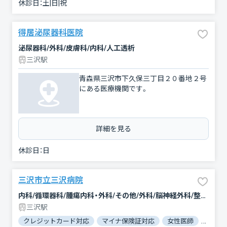
休診日：
土|日|祝
得居泌尿器科医院
泌尿器科/外科/皮膚科/内科/人工透析
三沢駅
青森県三沢市下久保三丁目２０番地２号
にある医療機関です。
詳細を見る
休診日：
日
三沢市立三沢病院
内科/循環器科/腫瘍内科・外科/その他/外科/脳神経外科/整形外科/形成外科/小児科/産婦人科/眼科/耳鼻咽喉科/皮膚科/泌尿器科/歯科口腔外科/放射線科
三沢駅
クレジットカード対応
マイナ保険証対応
女性医師
駐車場