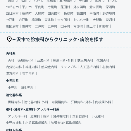
青森市｜
弘前市｜
八戸市｜
黒石市｜
五所川原市｜
十和田市｜
三沢市｜
むつ市｜
つがる市｜
平川市｜
平内町｜
今別町｜
蓬田村｜
外ヶ浜町｜
鰺ヶ沢町｜
深浦町｜
西目屋村｜
藤崎町｜
大鰐町｜
田舎館村｜
板柳町｜
鶴田町｜
中泊町｜
野辺地町｜
七戸町｜
六戸町｜
横浜町｜
東北町｜
六ヶ所村｜
おいらせ町｜
大間町｜
東通村｜
風間浦村｜
佐井村｜
三戸町｜
五戸町｜
田子町｜
南部町｜
階上町｜
新郷村｜
三沢市で診療科からクリニック・病院を探す
内科系
内科｜
循環器内科｜
血液内科｜
腫瘍内科・外科｜
糖尿病内科｜
代謝内科｜
内分泌内科｜
神経内科｜
感染症内科｜
リウマチ科｜
人工透析内科｜
心臓内科｜
漢方内科｜
老年内科｜
小児科系
小児科｜
新生児科｜
消化器科系
胃腸内科｜
消化器内科・外科｜
内視鏡内科｜
肝臓内科・外科｜
内視鏡外科｜
眼科・耳鼻科・皮膚科・アレルギー科系
アレルギー科｜
皮膚科｜
眼科｜
耳鼻咽喉科｜
気管食道科｜
小児眼科｜
小児皮膚科｜
小児耳鼻咽喉科｜
気管食道・耳鼻咽喉科｜
産婦人科系