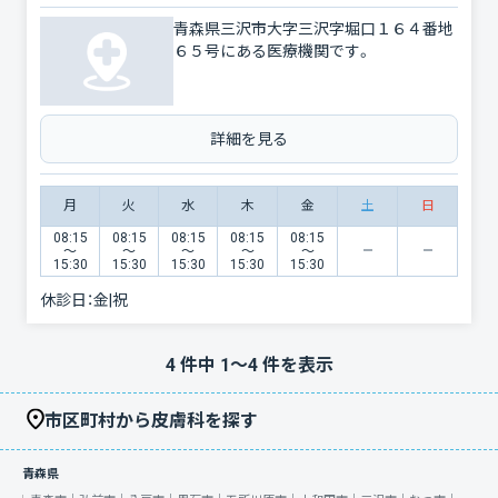
青森県三沢市大字三沢字堀口１６４番地
６５号にある医療機関です。
詳細を見る
月
火
水
木
金
土
日
08:15
08:15
08:15
08:15
08:15
〜
〜
〜
〜
〜
15:30
15:30
15:30
15:30
15:30
休診日：
金|祝
4
件中
1
〜
4
件を表示
市区町村から皮膚科を探す
青森県