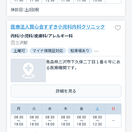
17:30
17:30
12:30
17:30
17:30
13:00
休診日：
土|日|祝
医療法人賢心会すずき小児科内科クリニック
内科/小児科/皮膚科/アレルギー科
三沢駅
土曜可
マイナ保険証対応
駐車場あり
バリアフリー
対
青森県三沢市下久保二丁目１番６号にあ
る医療機関です。
詳細を見る
月
火
水
木
金
土
日
08:30
08:30
08:30
08:30
08:30
08:30
〜
〜
〜
〜
〜
〜
18:00
18:00
18:00
18:00
18:00
12:30