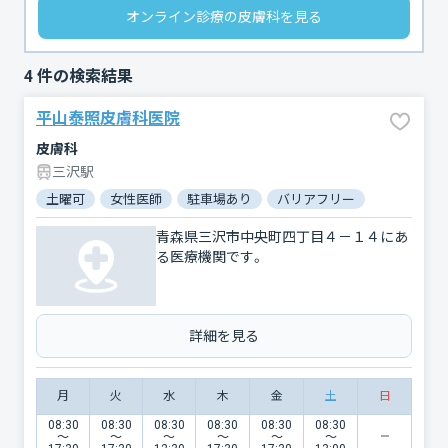
オンライン診療の皮膚科を見る
4
件の検索結果
平山泰照皮膚科医院
皮膚科
三沢駅
土曜可
女性医師
駐車場あり
バリアフリー
青森県三沢市中央町四丁目４－１４にあ
る医療機関です。
詳細を見る
月
火
水
木
金
土
日
08:30
08:30
08:30
08:30
08:30
08:30
〜
〜
〜
〜
〜
〜