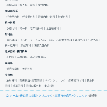
産婦人科｜
婦人科｜
産科｜
女性内科｜
呼吸器科系
呼吸器内科｜
呼吸器外科｜
腎臓内科・外科｜
胸部外科｜
精神科系
心療内科｜
精神科｜
老年精神科｜
児童精神科｜
外科系
整形外科｜
リハビリテーション科｜
外科｜
心臓血管外科｜
乳腺外科｜
小児外科｜
脳神経外科｜
形成外科｜
性感染症内科｜
泌尿器科・肛門科系
肛門科｜
泌尿器科｜
小児泌尿器科｜
美容系
美容皮膚科｜
美容外科｜
その他
放射線科｜
臨床検査・病理診断｜
ペインクリニック｜
疼痛緩和内科｜
救急科｜
歯科｜
矯正歯科｜
歯科口腔外科｜
小児歯科｜
ホーム
>
青森県の病院・クリニック
>
三沢市の病院・クリニック
>
皮膚科