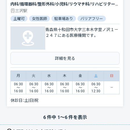
内科/循環器科/整形外科/小児科/リウマチ科/リハビリテーション
三沢駅
土曜可
女性医師
駐車場あり
バリアフリー
青森県十和田市大字三本木字里ノ沢１－
２４７にある医療機関です。
詳細を見る
月
火
水
木
金
土
日
06:30
06:30
06:30
06:30
06:30
06:30
〜
〜
〜
〜
〜
〜
16:00
16:00
16:00
16:00
16:00
12:30
休診日：
土|日|祝
6
件中
1
〜
6
件を表示