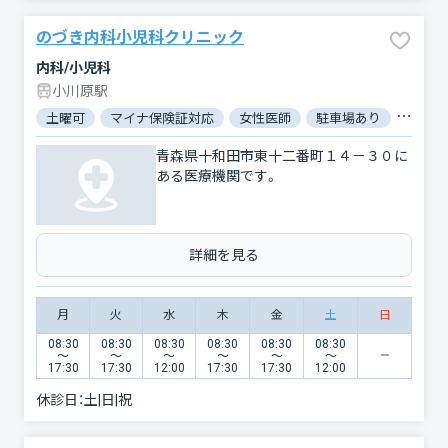
のづき内科小児科クリニック
内科/小児科
小川原駅
土曜可
マイナ保険証対応
女性医師
駐車場あり
バリア
青森県十和田市東十二番町１４－３０に
ある医療機関です。
詳細を見る
月
火
水
木
金
土
日
08:30
08:30
08:30
08:30
08:30
08:30
〜
〜
〜
〜
〜
〜
17:30
17:30
12:00
17:30
17:30
12:00
休診日：
土|日|祝