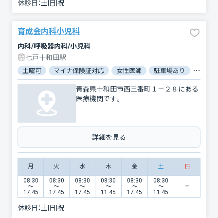
休診日：
土|日|祝
育成会内科小児科
内科/呼吸器内科/小児科
七戸十和田駅
土曜可
マイナ保険証対応
女性医師
駐車場あり
バリア
青森県十和田市西三番町１－２８にある
医療機関です。
詳細を見る
月
火
水
木
金
土
日
08:30
08:30
08:30
08:30
08:30
08:30
〜
〜
〜
〜
〜
〜
17:45
17:45
17:45
11:45
17:45
11:45
休診日：
土|日|祝