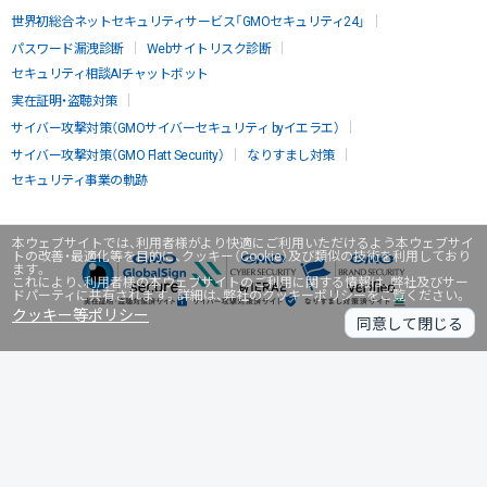
世界初総合ネットセキュリティサービス「GMOセキュリティ24」
パスワード漏洩診断
Webサイトリスク診断
セキュリティ相談AIチャットボット
実在証明・盗聴対策
サイバー攻撃対策（GMOサイバーセキュリティ byイエラエ）
サイバー攻撃対策（GMO Flatt Security）
なりすまし対策
セキュリティ事業の軌跡
本ウェブサイトでは、利用者様がより快適にご利用いただけるよう本ウェブサイ
トの改善・最適化等を目的に、クッキー（Cookie）及び類似の技術を利用しており
ます。
これにより、利用者様の本ウェブサイトのご利用に関する情報は、弊社及びサー
ドパーティに共有されます。詳細は、弊社のクッキーポリシーをご覧ください。
クッキー等ポリシー
同意して閉じる
無料診断