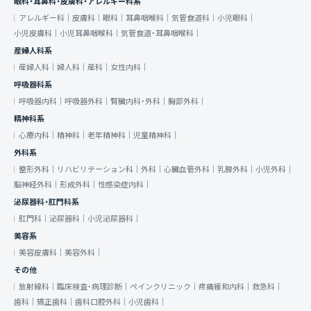
眼科・耳鼻科・皮膚科・アレルギー科系
アレルギー科｜
皮膚科｜
眼科｜
耳鼻咽喉科｜
気管食道科｜
小児眼科｜
小児皮膚科｜
小児耳鼻咽喉科｜
気管食道・耳鼻咽喉科｜
産婦人科系
産婦人科｜
婦人科｜
産科｜
女性内科｜
呼吸器科系
呼吸器内科｜
呼吸器外科｜
腎臓内科・外科｜
胸部外科｜
精神科系
心療内科｜
精神科｜
老年精神科｜
児童精神科｜
外科系
整形外科｜
リハビリテーション科｜
外科｜
心臓血管外科｜
乳腺外科｜
小児外科｜
脳神経外科｜
形成外科｜
性感染症内科｜
泌尿器科・肛門科系
肛門科｜
泌尿器科｜
小児泌尿器科｜
美容系
美容皮膚科｜
美容外科｜
その他
放射線科｜
臨床検査・病理診断｜
ペインクリニック｜
疼痛緩和内科｜
救急科｜
歯科｜
矯正歯科｜
歯科口腔外科｜
小児歯科｜