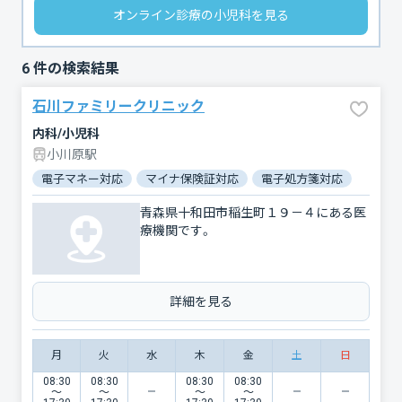
オンライン診療の小児科を見る
6
件の検索結果
石川ファミリークリニック
内科/小児科
小川原駅
電子マネー対応
マイナ保険証対応
電子処方箋対応
青森県十和田市稲生町１９－４にある医
療機関です。
詳細を見る
月
火
水
木
金
土
日
08:30
08:30
08:30
08:30
〜
〜
〜
〜