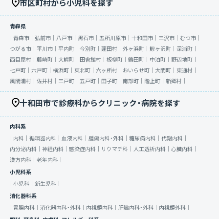
市区町村から小児科を探す
青森県
青森市｜
弘前市｜
八戸市｜
黒石市｜
五所川原市｜
十和田市｜
三沢市｜
むつ市｜
つがる市｜
平川市｜
平内町｜
今別町｜
蓬田村｜
外ヶ浜町｜
鰺ヶ沢町｜
深浦町｜
西目屋村｜
藤崎町｜
大鰐町｜
田舎館村｜
板柳町｜
鶴田町｜
中泊町｜
野辺地町｜
七戸町｜
六戸町｜
横浜町｜
東北町｜
六ヶ所村｜
おいらせ町｜
大間町｜
東通村｜
風間浦村｜
佐井村｜
三戸町｜
五戸町｜
田子町｜
南部町｜
階上町｜
新郷村｜
十和田市で診療科からクリニック・病院を探す
内科系
内科｜
循環器内科｜
血液内科｜
腫瘍内科・外科｜
糖尿病内科｜
代謝内科｜
内分泌内科｜
神経内科｜
感染症内科｜
リウマチ科｜
人工透析内科｜
心臓内科｜
漢方内科｜
老年内科｜
小児科系
小児科｜
新生児科｜
消化器科系
胃腸内科｜
消化器内科・外科｜
内視鏡内科｜
肝臓内科・外科｜
内視鏡外科｜