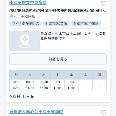
十和田市立中央病院
内科/糖尿病内科/内分泌科/呼吸器内科/循環器科/消化器科/神経内科/外科/脳神経外科/整形外科/小児科/産婦人科/眼科/耳鼻咽喉科/皮膚科/泌尿器科/精神科・神経科/リハビリテーション/放射線科/救急科/麻酔科
七戸十和田駅
マイナ保険証対応
対応言語：英語
対応言語：中国語
対応言
青森県十和田市西十二番町１４－８にあ
る医療機関です。
詳細を見る
月
火
水
木
金
土
日
08:30
08:30
08:30
08:30
08:30
〜
〜
〜
〜
〜
16:00
16:00
16:00
16:00
16:00
休診日：
土|日|祝
医療法人赤心会十和田東病院