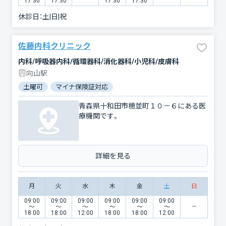
17:30
17:30
17:30
17:30
休診日：
土|日|祝
佐藤内科クリニック
内科/呼吸器内科/循環器科/消化器科/小児科/皮膚科
向山駅
土曜可
マイナ保険証対応
青森県十和田市穂並町１０－６にある医
療機関です。
詳細を見る
月
火
水
木
金
土
日
09:00
09:00
09:00
09:00
09:00
09:00
〜
〜
〜
〜
〜
〜
18:00
18:00
12:00
18:00
18:00
12:00