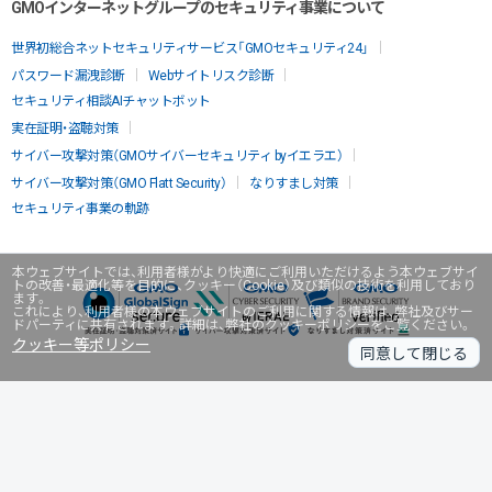
GMOインターネットグループのセキュリティ事業について
世界初総合ネットセキュリティサービス「GMOセキュリティ24」
パスワード漏洩診断
Webサイトリスク診断
セキュリティ相談AIチャットボット
実在証明・盗聴対策
サイバー攻撃対策（GMOサイバーセキュリティ byイエラエ）
サイバー攻撃対策（GMO Flatt Security）
なりすまし対策
セキュリティ事業の軌跡
本ウェブサイトでは、利用者様がより快適にご利用いただけるよう本ウェブサイ
トの改善・最適化等を目的に、クッキー（Cookie）及び類似の技術を利用しており
ます。
これにより、利用者様の本ウェブサイトのご利用に関する情報は、弊社及びサー
ドパーティに共有されます。詳細は、弊社のクッキーポリシーをご覧ください。
クッキー等ポリシー
同意して閉じる
無料診断