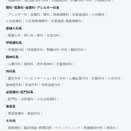
胃腸内科｜
消化器内科・外科｜
内視鏡内科｜
肝臓内科・外科｜
内視鏡外科｜
眼科・耳鼻科・皮膚科・アレルギー科系
アレルギー科｜
皮膚科｜
眼科｜
耳鼻咽喉科｜
気管食道科｜
小児眼科｜
小児皮膚科｜
小児耳鼻咽喉科｜
気管食道・耳鼻咽喉科｜
産婦人科系
産婦人科｜
婦人科｜
産科｜
女性内科｜
呼吸器科系
呼吸器内科｜
呼吸器外科｜
腎臓内科・外科｜
胸部外科｜
精神科系
心療内科｜
精神科｜
老年精神科｜
児童精神科｜
外科系
整形外科｜
リハビリテーション科｜
外科｜
心臓血管外科｜
乳腺外科｜
小児外科｜
脳神経外科｜
形成外科｜
性感染症内科｜
泌尿器科・肛門科系
肛門科｜
泌尿器科｜
小児泌尿器科｜
美容系
美容皮膚科｜
美容外科｜
その他
放射線科｜
臨床検査・病理診断｜
ペインクリニック｜
疼痛緩和内科｜
救急科｜