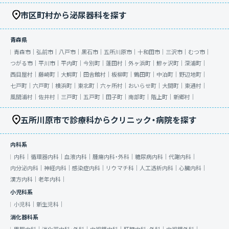
市区町村から泌尿器科を探す
青森県
青森市｜
弘前市｜
八戸市｜
黒石市｜
五所川原市｜
十和田市｜
三沢市｜
むつ市｜
つがる市｜
平川市｜
平内町｜
今別町｜
蓬田村｜
外ヶ浜町｜
鰺ヶ沢町｜
深浦町｜
西目屋村｜
藤崎町｜
大鰐町｜
田舎館村｜
板柳町｜
鶴田町｜
中泊町｜
野辺地町｜
七戸町｜
六戸町｜
横浜町｜
東北町｜
六ヶ所村｜
おいらせ町｜
大間町｜
東通村｜
風間浦村｜
佐井村｜
三戸町｜
五戸町｜
田子町｜
南部町｜
階上町｜
新郷村｜
五所川原市で診療科からクリニック・病院を探す
内科系
内科｜
循環器内科｜
血液内科｜
腫瘍内科・外科｜
糖尿病内科｜
代謝内科｜
内分泌内科｜
神経内科｜
感染症内科｜
リウマチ科｜
人工透析内科｜
心臓内科｜
漢方内科｜
老年内科｜
小児科系
小児科｜
新生児科｜
消化器科系