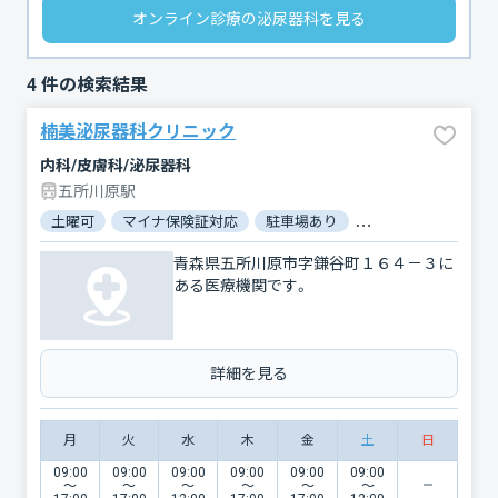
オンライン診療の泌尿器科を見る
4
件の検索結果
楠美泌尿器科クリニック
内科/皮膚科/泌尿器科
五所川原駅
土曜可
マイナ保険証対応
駐車場あり
バリアフリー
対
青森県五所川原市字鎌谷町１６４－３に
ある医療機関です。
詳細を見る
月
火
水
木
金
土
日
09:00
09:00
09:00
09:00
09:00
09:00
〜
〜
〜
〜
〜
〜