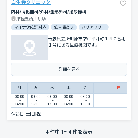
白生会クリニック
内科/消化器科/外科/整形外科/泌尿器科
津軽五所川原駅
マイナ保険証対応
駐車場あり
バリアフリー
青森県五所川原市字中平井町１４２番地
１号にある医療機関です。
詳細を見る
月
火
水
木
金
土
日
08:00
08:00
08:00
08:00
08:00
〜
〜
〜
〜
〜
16:30
16:30
16:30
16:30
16:30
休診日：
土|日|祝
4
件中
1
〜
4
件を表示