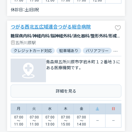
17:00
17:00
12:00
17:00
17:00
12:00
休診日：
土|日|祝
つがる西北五広域連合つがる総合病院
糖尿病内科/神経内科/脳神経外科/消化器科/整形外科/形成外科/小児科/産婦人科/眼科/耳鼻咽喉科/皮膚科/泌尿器科/精神科・神経科/歯科口腔外科/リウマチ科/放射線科/救急科/麻酔科
五所川原駅
クレジットカード対応
駐車場あり
バリアフリー
対応言語
青森県五所川原市字岩木町１２番地３に
ある医療機関です。
詳細を見る
月
火
水
木
金
土
日
07:00
07:00
07:00
07:00
07:00
〜
〜
〜
〜
〜
11:00
11:00
13:00
15:00
14:00