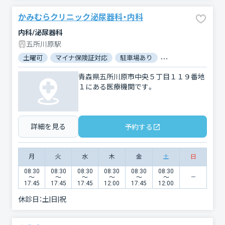
かみむらクリニック泌尿器科・内科
内科/泌尿器科
五所川原駅
土曜可
マイナ保険証対応
駐車場あり
バリアフリー
対
青森県五所川原市中央５丁目１１９番地
１にある医療機関です。
詳細を見る
予約する
月
火
水
木
金
土
日
08:30
08:30
08:30
08:30
08:30
08:30
〜
〜
〜
〜
〜
〜
17:45
17:45
17:45
12:00
17:45
12:00
休診日：
土|日|祝