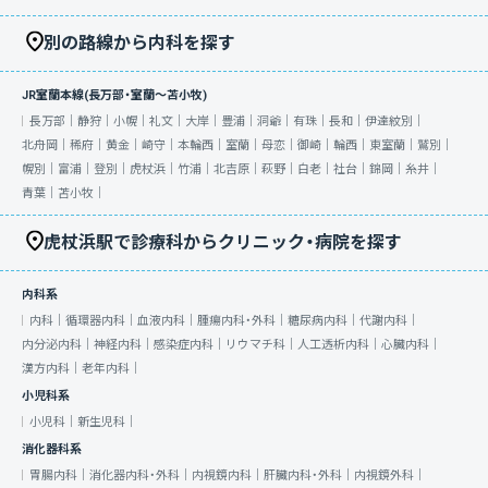
別の路線から内科を探す
JR室蘭本線(長万部・室蘭～苫小牧)
長万部｜
静狩｜
小幌｜
礼文｜
大岸｜
豊浦｜
洞爺｜
有珠｜
長和｜
伊達紋別｜
北舟岡｜
稀府｜
黄金｜
崎守｜
本輪西｜
室蘭｜
母恋｜
御崎｜
輪西｜
東室蘭｜
鷲別｜
幌別｜
富浦｜
登別｜
虎杖浜｜
竹浦｜
北吉原｜
萩野｜
白老｜
社台｜
錦岡｜
糸井｜
青葉｜
苫小牧｜
虎杖浜駅で診療科からクリニック・病院を探す
内科系
内科｜
循環器内科｜
血液内科｜
腫瘍内科・外科｜
糖尿病内科｜
代謝内科｜
内分泌内科｜
神経内科｜
感染症内科｜
リウマチ科｜
人工透析内科｜
心臓内科｜
漢方内科｜
老年内科｜
小児科系
小児科｜
新生児科｜
消化器科系
胃腸内科｜
消化器内科・外科｜
内視鏡内科｜
肝臓内科・外科｜
内視鏡外科｜