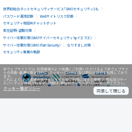
世界初総合ネットセキュリティサービス「GMOセキュリティ24」
パスワード漏洩診断
Webサイトリスク診断
セキュリティ相談AIチャットボット
実在証明・盗聴対策
サイバー攻撃対策（GMOサイバーセキュリティ byイエラエ）
サイバー攻撃対策（GMO Flatt Security）
なりすまし対策
セキュリティ事業の軌跡
本ウェブサイトでは、利用者様がより快適にご利用いただけるよう本ウェブサイ
トの改善・最適化等を目的に、クッキー（Cookie）及び類似の技術を利用しており
ます。
これにより、利用者様の本ウェブサイトのご利用に関する情報は、弊社及びサー
ドパーティに共有されます。詳細は、弊社のクッキーポリシーをご覧ください。
クッキー等ポリシー
同意して閉じる
無料診断