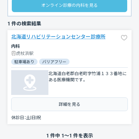
オンライン診療の内科を見る
1
件の検索結果
北海道リハビリテーションセンター診療所
内科
虎杖浜駅
駐車場あり
バリアフリー
北海道白老郡白老町字竹浦１３３番地に
ある医療機関です。
詳細を見る
休診日：
土|日|祝
1
件中
1
〜
1
件を表示