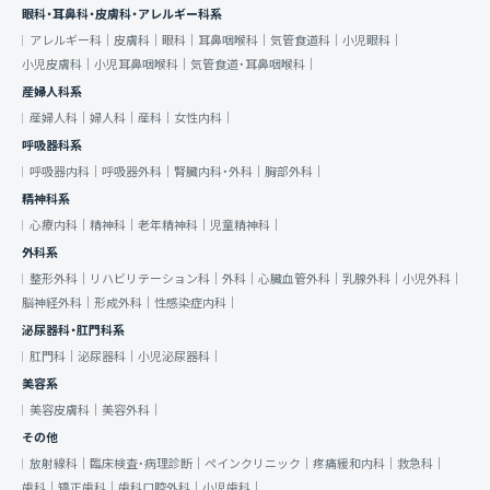
眼科・耳鼻科・皮膚科・アレルギー科系
アレルギー科｜
皮膚科｜
眼科｜
耳鼻咽喉科｜
気管食道科｜
小児眼科｜
小児皮膚科｜
小児耳鼻咽喉科｜
気管食道・耳鼻咽喉科｜
産婦人科系
産婦人科｜
婦人科｜
産科｜
女性内科｜
呼吸器科系
呼吸器内科｜
呼吸器外科｜
腎臓内科・外科｜
胸部外科｜
精神科系
心療内科｜
精神科｜
老年精神科｜
児童精神科｜
外科系
整形外科｜
リハビリテーション科｜
外科｜
心臓血管外科｜
乳腺外科｜
小児外科｜
脳神経外科｜
形成外科｜
性感染症内科｜
泌尿器科・肛門科系
肛門科｜
泌尿器科｜
小児泌尿器科｜
美容系
美容皮膚科｜
美容外科｜
その他
放射線科｜
臨床検査・病理診断｜
ペインクリニック｜
疼痛緩和内科｜
救急科｜
歯科｜
矯正歯科｜
歯科口腔外科｜
小児歯科｜