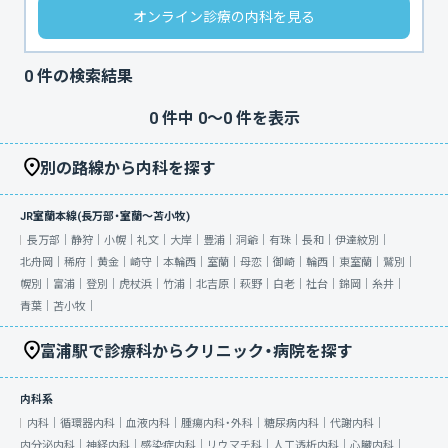
オンライン診療の内科を見る
0
件の検索結果
0
件中
0
〜
0
件を表示
別の路線から内科を探す
JR室蘭本線(長万部・室蘭～苫小牧)
長万部｜
静狩｜
小幌｜
礼文｜
大岸｜
豊浦｜
洞爺｜
有珠｜
長和｜
伊達紋別｜
北舟岡｜
稀府｜
黄金｜
崎守｜
本輪西｜
室蘭｜
母恋｜
御崎｜
輪西｜
東室蘭｜
鷲別｜
幌別｜
富浦｜
登別｜
虎杖浜｜
竹浦｜
北吉原｜
萩野｜
白老｜
社台｜
錦岡｜
糸井｜
青葉｜
苫小牧｜
富浦駅で診療科からクリニック・病院を探す
内科系
内科｜
循環器内科｜
血液内科｜
腫瘍内科・外科｜
糖尿病内科｜
代謝内科｜
内分泌内科｜
神経内科｜
感染症内科｜
リウマチ科｜
人工透析内科｜
心臓内科｜