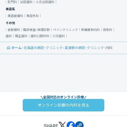
肛門科｜
泌尿器科｜
小児泌尿器科｜
美容系
美容皮膚科｜
美容外科｜
その他
放射線科｜
臨床検査・病理診断｜
ペインクリニック｜
疼痛緩和内科｜
救急科｜
歯科｜
矯正歯科｜
歯科口腔外科｜
小児歯科｜
ホーム
>
北海道の病院・クリニック
>
富浦駅の病院・クリニック
>
内科
全国対応のオンライン診療
オンライン診療の内科を見る
SHARE