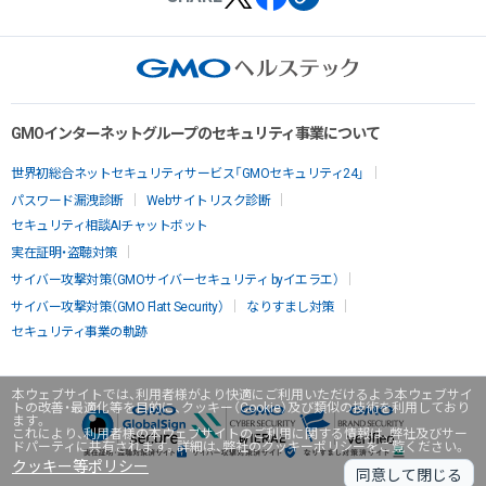
GMOインターネットグループのセキュリティ事業について
世界初総合ネットセキュリティサービス「GMOセキュリティ24」
パスワード漏洩診断
Webサイトリスク診断
セキュリティ相談AIチャットボット
実在証明・盗聴対策
サイバー攻撃対策（GMOサイバーセキュリティ byイエラエ）
サイバー攻撃対策（GMO Flatt Security）
なりすまし対策
セキュリティ事業の軌跡
本ウェブサイトでは、利用者様がより快適にご利用いただけるよう本ウェブサイ
トの改善・最適化等を目的に、クッキー（Cookie）及び類似の技術を利用しており
ます。
これにより、利用者様の本ウェブサイトのご利用に関する情報は、弊社及びサー
ドパーティに共有されます。詳細は、弊社のクッキーポリシーをご覧ください。
クッキー等ポリシー
同意して閉じる