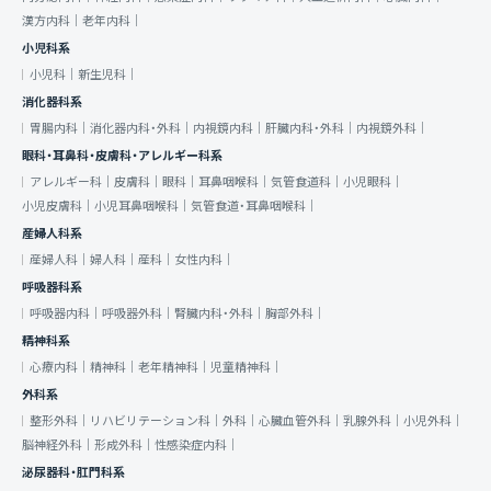
漢方内科｜
老年内科｜
小児科系
小児科｜
新生児科｜
消化器科系
胃腸内科｜
消化器内科・外科｜
内視鏡内科｜
肝臓内科・外科｜
内視鏡外科｜
眼科・耳鼻科・皮膚科・アレルギー科系
アレルギー科｜
皮膚科｜
眼科｜
耳鼻咽喉科｜
気管食道科｜
小児眼科｜
小児皮膚科｜
小児耳鼻咽喉科｜
気管食道・耳鼻咽喉科｜
産婦人科系
産婦人科｜
婦人科｜
産科｜
女性内科｜
呼吸器科系
呼吸器内科｜
呼吸器外科｜
腎臓内科・外科｜
胸部外科｜
精神科系
心療内科｜
精神科｜
老年精神科｜
児童精神科｜
外科系
整形外科｜
リハビリテーション科｜
外科｜
心臓血管外科｜
乳腺外科｜
小児外科｜
脳神経外科｜
形成外科｜
性感染症内科｜
泌尿器科・肛門科系