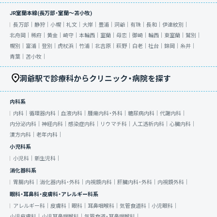
JR室蘭本線(長万部・室蘭～苫小牧)
長万部｜
静狩｜
小幌｜
礼文｜
大岸｜
豊浦｜
洞爺｜
有珠｜
長和｜
伊達紋別｜
北舟岡｜
稀府｜
黄金｜
崎守｜
本輪西｜
室蘭｜
母恋｜
御崎｜
輪西｜
東室蘭｜
鷲別｜
幌別｜
富浦｜
登別｜
虎杖浜｜
竹浦｜
北吉原｜
萩野｜
白老｜
社台｜
錦岡｜
糸井｜
青葉｜
苫小牧｜
洞爺駅で診療科からクリニック・病院を探す
内科系
内科｜
循環器内科｜
血液内科｜
腫瘍内科・外科｜
糖尿病内科｜
代謝内科｜
内分泌内科｜
神経内科｜
感染症内科｜
リウマチ科｜
人工透析内科｜
心臓内科｜
漢方内科｜
老年内科｜
小児科系
小児科｜
新生児科｜
消化器科系
胃腸内科｜
消化器内科・外科｜
内視鏡内科｜
肝臓内科・外科｜
内視鏡外科｜
眼科・耳鼻科・皮膚科・アレルギー科系
アレルギー科｜
皮膚科｜
眼科｜
耳鼻咽喉科｜
気管食道科｜
小児眼科｜
小児皮膚科｜
小児耳鼻咽喉科｜
気管食道・耳鼻咽喉科｜