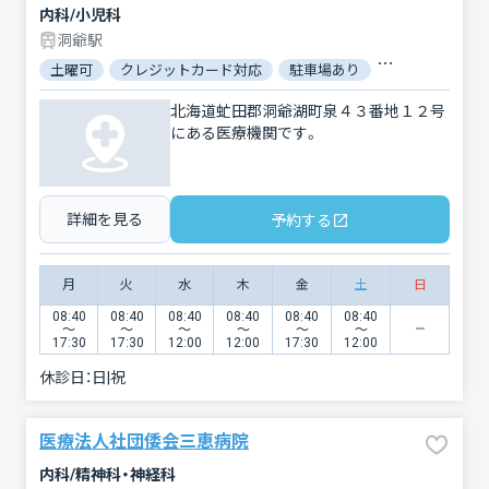
内科/小児科
洞爺駅
土曜可
クレジットカード対応
駐車場あり
バリアフリー
北海道虻田郡洞爺湖町泉４３番地１２号
にある医療機関です。
詳細を見る
予約する
月
火
水
木
金
土
日
08:40
08:40
08:40
08:40
08:40
08:40
〜
〜
〜
〜
〜
〜
17:30
17:30
12:00
12:00
17:30
12:00
休診日：
日|祝
医療法人社団倭会三恵病院
内科/精神科・神経科