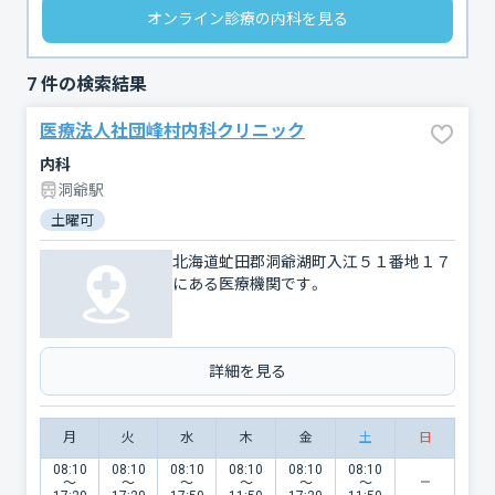
オンライン診療の内科を見る
7
件の検索結果
医療法人社団峰村内科クリニック
内科
洞爺駅
土曜可
北海道虻田郡洞爺湖町入江５１番地１７
にある医療機関です。
詳細を見る
月
火
水
木
金
土
日
08:10
08:10
08:10
08:10
08:10
08:10
〜
〜
〜
〜
〜
〜