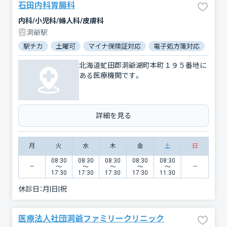
石田内科胃腸科
内科/小児科/婦人科/皮膚科
洞爺駅
駅チカ
土曜可
マイナ保険証対応
電子処方箋対応
北海道虻田郡洞爺湖町本町１９５番地に
ある医療機関です。
詳細を見る
月
火
水
木
金
土
日
08:30
08:30
08:30
08:30
08:30
〜
〜
〜
〜
〜
17:30
17:30
17:30
17:30
11:30
休診日：
月|日|祝
医療法人社団洞爺ファミリークリニック