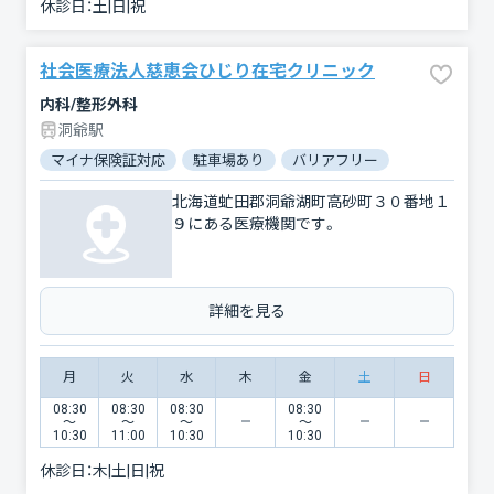
休診日：
土|日|祝
社会医療法人慈恵会ひじり在宅クリニック
内科/整形外科
洞爺駅
マイナ保険証対応
駐車場あり
バリアフリー
北海道虻田郡洞爺湖町高砂町３０番地１
９にある医療機関です。
詳細を見る
月
火
水
木
金
土
日
08:30
08:30
08:30
08:30
〜
〜
〜
〜
10:30
11:00
10:30
10:30
休診日：
木|土|日|祝