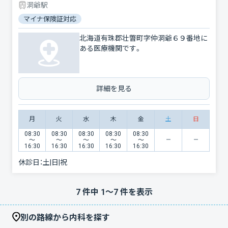
洞爺駅
マイナ保険証対応
北海道有珠郡壮瞥町字仲洞爺６９番地に
ある医療機関です。
詳細を見る
月
火
水
木
金
土
日
08:30
08:30
08:30
08:30
08:30
〜
〜
〜
〜
〜
16:30
16:30
16:30
16:30
16:30
休診日：
土|日|祝
7
件中
1
〜
7
件を表示
別の路線から内科を探す