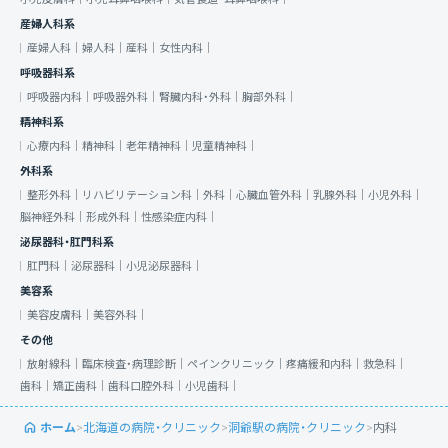
産婦人科系
産婦人科｜
婦人科｜
産科｜
女性内科｜
呼吸器科系
呼吸器内科｜
呼吸器外科｜
腎臓内科・外科｜
胸部外科｜
精神科系
心療内科｜
精神科｜
老年精神科｜
児童精神科｜
外科系
整形外科｜
リハビリテーション科｜
外科｜
心臓血管外科｜
乳腺外科｜
小児外科｜
脳神経外科｜
形成外科｜
性感染症内科｜
泌尿器科・肛門科系
肛門科｜
泌尿器科｜
小児泌尿器科｜
美容系
美容皮膚科｜
美容外科｜
その他
放射線科｜
臨床検査・病理診断｜
ペインクリニック｜
疼痛緩和内科｜
救急科｜
歯科｜
矯正歯科｜
歯科口腔外科｜
小児歯科｜
ホーム
>
北海道の病院・クリニック
>
洞爺駅の病院・クリニック
>
内科