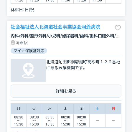
17:20
17:20
17:50
11:50
17:20
11:50
休診日：
日|祝
社会福祉法人北海道社会事業協会洞爺病院
内科/外科/整形外科/小児科/泌尿器科/歯科/歯科口腔外科/リハビリテーション/麻酔科
洞爺駅
マイナ保険証対応
北海道虻田郡洞爺湖町高砂町１２６番地
にある医療機関です。
詳細を見る
月
火
水
木
金
土
日
08:30
08:30
08:30
08:30
08:30
〜
〜
〜
〜
〜
15:30
15:30
15:30
15:30
15:30