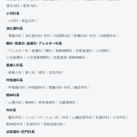
漢方内科｜
老年内科｜
小児科系
小児科｜
新生児科｜
消化器科系
胃腸内科｜
消化器内科・外科｜
内視鏡内科｜
肝臓内科・外科｜
内視鏡外科｜
眼科・耳鼻科・皮膚科・アレルギー科系
アレルギー科｜
皮膚科｜
眼科｜
耳鼻咽喉科｜
気管食道科｜
小児眼科｜
小児皮膚科｜
小児耳鼻咽喉科｜
気管食道・耳鼻咽喉科｜
産婦人科系
産婦人科｜
婦人科｜
産科｜
女性内科｜
呼吸器科系
呼吸器内科｜
呼吸器外科｜
腎臓内科・外科｜
胸部外科｜
精神科系
心療内科｜
精神科｜
老年精神科｜
児童精神科｜
外科系
整形外科｜
リハビリテーション科｜
外科｜
心臓血管外科｜
乳腺外科｜
小児外科｜
脳神経外科｜
形成外科｜
性感染症内科｜
泌尿器科・肛門科系