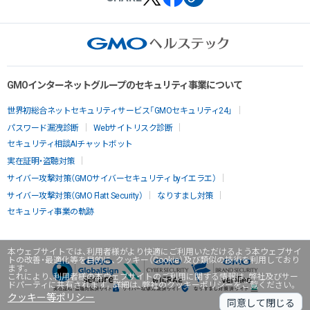
GMOインターネットグループのセキュリティ事業について
世界初総合ネットセキュリティサービス「GMOセキュリティ24」
パスワード漏洩診断
Webサイトリスク診断
セキュリティ相談AIチャットボット
実在証明・盗聴対策
サイバー攻撃対策（GMOサイバーセキュリティ byイエラエ）
サイバー攻撃対策（GMO Flatt Security）
なりすまし対策
セキュリティ事業の軌跡
本ウェブサイトでは、利用者様がより快適にご利用いただけるよう本ウェブサイ
トの改善・最適化等を目的に、クッキー（Cookie）及び類似の技術を利用しており
ます。
これにより、利用者様の本ウェブサイトのご利用に関する情報は、弊社及びサー
ドパーティに共有されます。詳細は、弊社のクッキーポリシーをご覧ください。
クッキー等ポリシー
同意して閉じる