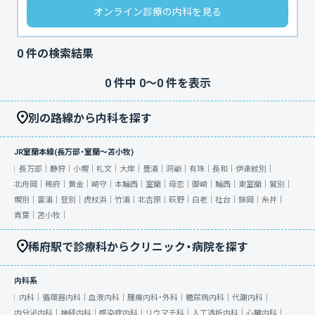
オンライン診療の内科を見る
0
件の検索結果
0
件中
0
〜
0
件を表示
別の路線から内科を探す
JR室蘭本線(長万部・室蘭～苫小牧)
長万部｜
静狩｜
小幌｜
礼文｜
大岸｜
豊浦｜
洞爺｜
有珠｜
長和｜
伊達紋別｜
北舟岡｜
稀府｜
黄金｜
崎守｜
本輪西｜
室蘭｜
母恋｜
御崎｜
輪西｜
東室蘭｜
鷲別｜
幌別｜
富浦｜
登別｜
虎杖浜｜
竹浦｜
北吉原｜
萩野｜
白老｜
社台｜
錦岡｜
糸井｜
青葉｜
苫小牧｜
稀府駅で診療科からクリニック・病院を探す
内科系
内科｜
循環器内科｜
血液内科｜
腫瘍内科・外科｜
糖尿病内科｜
代謝内科｜
内分泌内科｜
神経内科｜
感染症内科｜
リウマチ科｜
人工透析内科｜
心臓内科｜