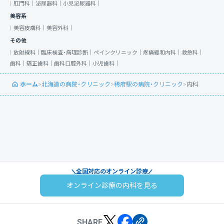
肛門科｜
泌尿器科｜
小児泌尿器科｜
美容系
美容皮膚科｜
美容外科｜
その他
放射線科｜
臨床検査・病理診断｜
ペインクリニック｜
疼痛緩和内科｜
救急科｜
歯科｜
矯正歯科｜
歯科口腔外科｜
小児歯科｜
ホーム
>
北海道の病院・クリニック
>
稀府駅の病院・クリニック
>
内科
全国対応のオンライン診療
オンライン診療の内科を見る
SHARE