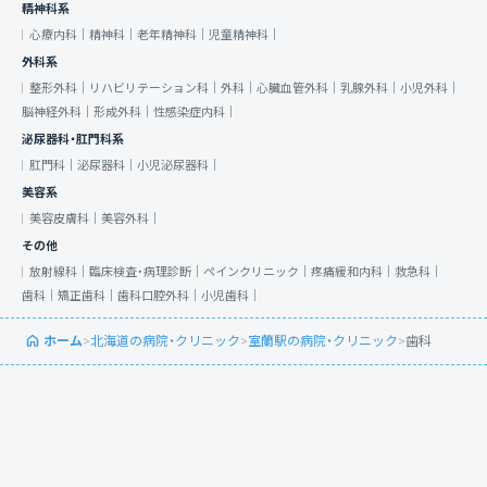
精神科系
心療内科｜
精神科｜
老年精神科｜
児童精神科｜
外科系
整形外科｜
リハビリテーション科｜
外科｜
心臓血管外科｜
乳腺外科｜
小児外科｜
脳神経外科｜
形成外科｜
性感染症内科｜
泌尿器科・肛門科系
肛門科｜
泌尿器科｜
小児泌尿器科｜
美容系
美容皮膚科｜
美容外科｜
その他
放射線科｜
臨床検査・病理診断｜
ペインクリニック｜
疼痛緩和内科｜
救急科｜
歯科｜
矯正歯科｜
歯科口腔外科｜
小児歯科｜
ホーム
>
北海道の病院・クリニック
>
室蘭駅の病院・クリニック
>
歯科