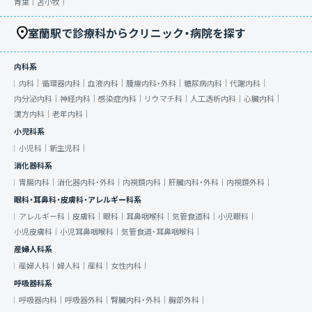
青葉｜
苫小牧｜
室蘭駅で診療科からクリニック・病院を探す
内科系
内科｜
循環器内科｜
血液内科｜
腫瘍内科・外科｜
糖尿病内科｜
代謝内科｜
内分泌内科｜
神経内科｜
感染症内科｜
リウマチ科｜
人工透析内科｜
心臓内科｜
漢方内科｜
老年内科｜
小児科系
小児科｜
新生児科｜
消化器科系
胃腸内科｜
消化器内科・外科｜
内視鏡内科｜
肝臓内科・外科｜
内視鏡外科｜
眼科・耳鼻科・皮膚科・アレルギー科系
アレルギー科｜
皮膚科｜
眼科｜
耳鼻咽喉科｜
気管食道科｜
小児眼科｜
小児皮膚科｜
小児耳鼻咽喉科｜
気管食道・耳鼻咽喉科｜
産婦人科系
産婦人科｜
婦人科｜
産科｜
女性内科｜
呼吸器科系
呼吸器内科｜
呼吸器外科｜
腎臓内科・外科｜
胸部外科｜