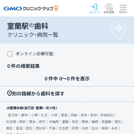
ログイン
会員登録
MENU
室蘭駅
の
歯科
クリニック・病院一覧
オンライン診療可能
0
件の検索結果
0
件中
0
〜
0
件を表示
別の路線から歯科を探す
JR室蘭本線(長万部・室蘭～苫小牧)
長万部｜
静狩｜
小幌｜
礼文｜
大岸｜
豊浦｜
洞爺｜
有珠｜
長和｜
伊達紋別｜
北舟岡｜
稀府｜
黄金｜
崎守｜
本輪西｜
室蘭｜
母恋｜
御崎｜
輪西｜
東室蘭｜
鷲別｜
幌別｜
富浦｜
登別｜
虎杖浜｜
竹浦｜
北吉原｜
萩野｜
白老｜
社台｜
錦岡｜
糸井｜