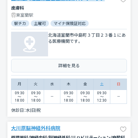
皮膚科
東室蘭駅
駅チカ
土曜可
マイナ保険証対応
北海道室蘭市中島町３丁目２３番１にあ
る医療機関です。
詳細を見る
月
火
水
木
金
土
日
09:30
09:30
09:30
09:30
09:30
〜
〜
〜
〜
〜
18:00
18:00
18:00
18:00
12:30
休診日：
水|日|祝
大川原脳神経外科病院
循環器科/神経内科/脳神経外科/リハビリテーション/麻酔科