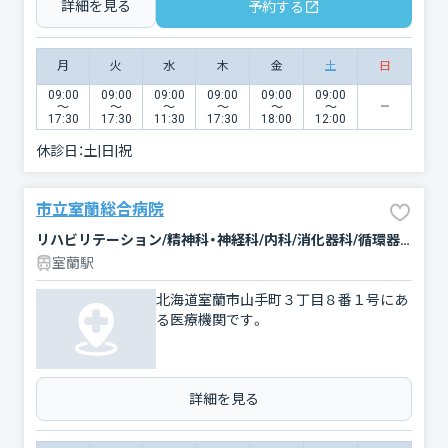
詳細を見る
予約する
月
火
水
木
金
土
日
09:00
09:00
09:00
09:00
09:00
09:00
〜
〜
〜
〜
〜
〜
17:30
17:30
11:30
17:30
18:00
12:00
休診日：
土|日|祝
市立室蘭総合病院
リハビリテーション/精神科・神経科/内科/消化器科/循環器科/呼吸器内科/神経内科/外科/心臓血管外科/整形外科/脳神経外科/産婦人科/小児科/眼科/皮膚科/泌尿器科/耳鼻咽喉科/放射線科/麻酔科/糖尿病内科
室蘭駅
北海道室蘭市山手町３丁目８番１号にあ
る医療機関です。
詳細を見る