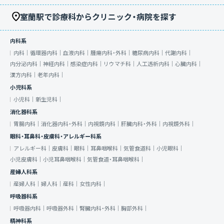
室蘭駅で診療科からクリニック・病院を探す
内科系
内科｜
循環器内科｜
血液内科｜
腫瘍内科・外科｜
糖尿病内科｜
代謝内科｜
内分泌内科｜
神経内科｜
感染症内科｜
リウマチ科｜
人工透析内科｜
心臓内科｜
漢方内科｜
老年内科｜
小児科系
小児科｜
新生児科｜
消化器科系
胃腸内科｜
消化器内科・外科｜
内視鏡内科｜
肝臓内科・外科｜
内視鏡外科｜
眼科・耳鼻科・皮膚科・アレルギー科系
アレルギー科｜
皮膚科｜
眼科｜
耳鼻咽喉科｜
気管食道科｜
小児眼科｜
小児皮膚科｜
小児耳鼻咽喉科｜
気管食道・耳鼻咽喉科｜
産婦人科系
産婦人科｜
婦人科｜
産科｜
女性内科｜
呼吸器科系
呼吸器内科｜
呼吸器外科｜
腎臓内科・外科｜
胸部外科｜
精神科系