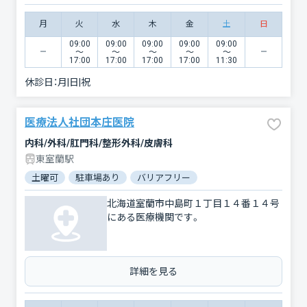
月
火
水
木
金
土
日
09:00
09:00
09:00
09:00
09:00
〜
〜
〜
〜
〜
17:00
17:00
17:00
17:00
11:30
休診日：
月|日|祝
医療法人社団本庄医院
内科/外科/肛門科/整形外科/皮膚科
東室蘭駅
土曜可
駐車場あり
バリアフリー
北海道室蘭市中島町１丁目１４番１４号
にある医療機関です。
詳細を見る