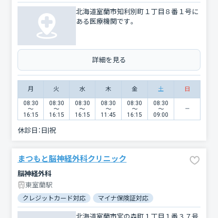
北海道室蘭市知利別町１丁目８番１号に
ある医療機関です。
詳細を見る
月
火
水
木
金
土
日
08:30
08:30
08:30
08:30
08:30
08:30
〜
〜
〜
〜
〜
〜
16:15
16:15
16:15
11:45
16:15
09:00
休診日：
日|祝
まつもと脳神経外科クリニック
脳神経外科
東室蘭駅
クレジットカード対応
マイナ保険証対応
北海道室蘭市宮の森町１丁目１番３７号