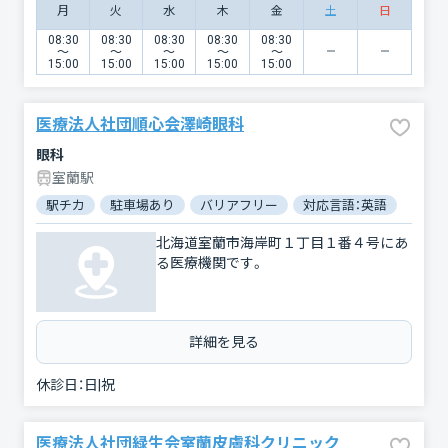
月
火
水
木
金
土
日
08:30
08:30
08:30
08:30
08:30
〜
〜
〜
〜
〜
15:00
15:00
15:00
15:00
15:00
医療法人社団順心会澤崎眼科
眼科
室蘭駅
駅チカ
駐車場あり
バリアフリー
対応言語：英語
北海道室蘭市海岸町１丁目１番４号にあ
る医療機関です。
詳細を見る
休診日：
日|祝
医療法人社団緑生会室蘭皮膚科クリニック