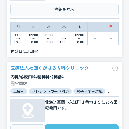
詳細を見る
月
火
水
木
金
土
日
09:00
09:00
09:00
09:00
09:00
〜
〜
〜
〜
〜
18:00
18:00
18:00
18:00
18:00
休診日：
土|日|祝
医療法人社団くがはら内科クリニック
内科/心療内科/精神科・神経科
室蘭駅
土曜可
クレジットカード対応
電子マネー対応
マイナ保険
北海道室蘭市入江町１番地１５にある医
療機関です。