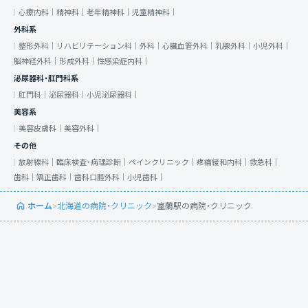
心療内科｜
精神科｜
老年精神科｜
児童精神科｜
外科系
整形外科｜
リハビリテーション科｜
外科｜
心臓血管外科｜
乳腺外科｜
小児外科｜
脳神経外科｜
形成外科｜
性感染症内科｜
泌尿器科・肛門科系
肛門科｜
泌尿器科｜
小児泌尿器科｜
美容系
美容皮膚科｜
美容外科｜
その他
放射線科｜
臨床検査・病理診断｜
ペインクリニック｜
疼痛緩和内科｜
救急科｜
歯科｜
矯正歯科｜
歯科口腔外科｜
小児歯科｜
ホーム
>
北海道の病院・クリニック
>
室蘭駅の病院・クリニック