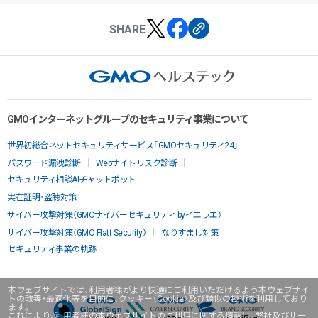
SHARE
GMOインターネットグループのセキュリティ事業について
世界初総合ネットセキュリティサービス「GMOセキュリティ24」
パスワード漏洩診断
Webサイトリスク診断
セキュリティ相談AIチャットボット
実在証明・盗聴対策
サイバー攻撃対策（GMOサイバーセキュリティ byイエラエ）
サイバー攻撃対策（GMO Flatt Security）
なりすまし対策
セキュリティ事業の軌跡
本ウェブサイトでは、利用者様がより快適にご利用いただけるよう本ウェブサイ
トの改善・最適化等を目的に、クッキー（Cookie）及び類似の技術を利用しており
ます。
これにより、利用者様の本ウェブサイトのご利用に関する情報は、弊社及びサー