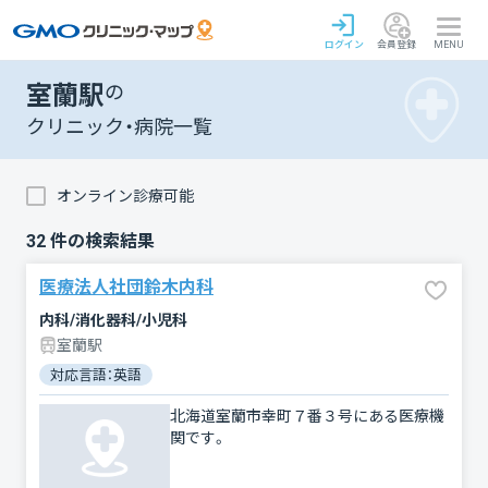
ログイン
会員登録
MENU
室蘭駅
の
クリニック・病院一覧
オンライン診療可能
32
件の検索結果
医療法人社団鈴木内科
内科/消化器科/小児科
室蘭駅
対応言語：英語
北海道室蘭市幸町７番３号にある医療機
関です。