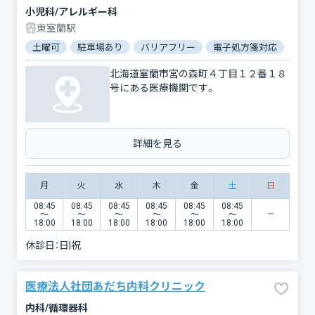
小児科/アレルギー科
東室蘭駅
土曜可
駐車場あり
バリアフリー
電子処方箋対応
北海道室蘭市宮の森町４丁目１２番１８
号にある医療機関です。
詳細を見る
月
火
水
木
金
土
日
08:45
08:45
08:45
08:45
08:45
08:45
〜
〜
〜
〜
〜
〜
18:00
18:00
18:00
18:00
18:00
18:00
休診日：
日|祝
医療法人社団あだち内科クリニック
内科/循環器科