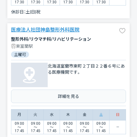
17:30
17:30
17:30
17:30
17:30
17:30
休診日：
土|日|祝
医療法人社団神島整形外科医院
整形外科/リウマチ科/リハビリテーション
東室蘭駅
土曜可
北海道室蘭市東町２丁目２２番６号にあ
る医療機関です。
詳細を見る
月
火
水
木
金
土
日
09:00
09:00
09:00
09:00
09:00
09:00
〜
〜
〜
〜
〜
〜
17:45
17:45
17:45
11:45
17:45
11:45