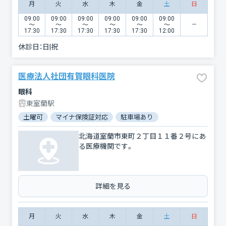
月
火
水
木
金
土
日
09:00
09:00
09:00
09:00
09:00
09:00
〜
〜
〜
〜
〜
〜
17:30
17:30
17:30
17:30
17:30
12:00
休診日：
日|祝
医療法人社団有賀眼科医院
眼科
東室蘭駅
土曜可
マイナ保険証対応
駐車場あり
北海道室蘭市東町２丁目１１番２号にあ
る医療機関です。
詳細を見る
月
火
水
木
金
土
日