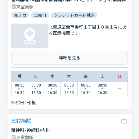
東室蘭駅
駅チカ
土曜可
クレジットカード対応
電子マネー対応
北海道室蘭市寿町１丁目１０番１号にあ
る医療機関です。
詳細を見る
月
火
水
木
金
土
日
08:30
08:30
08:30
08:30
08:30
08:30
〜
〜
〜
〜
〜
〜
16:30
16:30
16:30
16:30
16:30
16:30
休診日：
日|祝
三村病院
精神科・神経科/内科
東室蘭駅