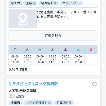
駅チカ
土曜可
駐車場あり
バリアフリー
対応言語：英
北海道室蘭市中島町３丁目２０番１２号
にある医療機関です。
詳細を見る
月
火
水
木
金
土
日
09:00
09:00
09:00
09:00
09:00
09:00
〜
〜
〜
〜
〜
〜
16:50
16:50
16:50
11:50
16:50
11:50
休診日：
日|祝
サテライトクリニック知利別
人工透析/泌尿器科
東室蘭駅
土曜可
マイナ保険証対応
駐車場あり
バリアフリー
対