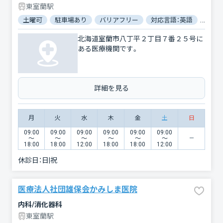
東室蘭駅
土曜可
駐車場あり
バリアフリー
対応言語：英語
電子
北海道室蘭市八丁平２丁目７番２５号に
ある医療機関です。
詳細を見る
月
火
水
木
金
土
日
09:00
09:00
09:00
09:00
09:00
09:00
〜
〜
〜
〜
〜
〜
18:00
18:00
12:00
18:00
18:00
12:00
休診日：
日|祝
医療法人社団雄保会かみしま医院
内科/消化器科
東室蘭駅