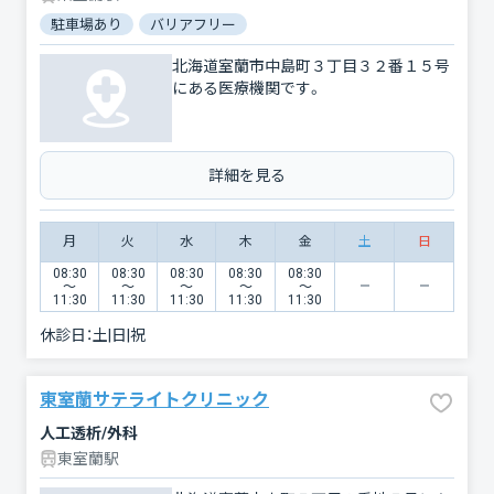
駐車場あり
バリアフリー
北海道室蘭市中島町３丁目３２番１５号
にある医療機関です。
詳細を見る
月
火
水
木
金
土
日
08:30
08:30
08:30
08:30
08:30
〜
〜
〜
〜
〜
11:30
11:30
11:30
11:30
11:30
休診日：
土|日|祝
東室蘭サテライトクリニック
人工透析/外科
東室蘭駅