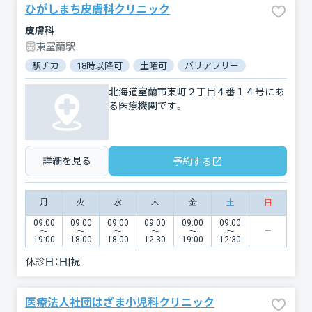
ひがしまち皮膚科クリニック
皮膚科
東室蘭駅
駅チカ
18時以降可
土曜可
バリアフリー
北海道室蘭市東町２丁目４番１４号にあ
る医療機関です。
詳細を見る
予約する
月
火
水
木
金
土
日
09:00
09:00
09:00
09:00
09:00
09:00
〜
〜
〜
〜
〜
〜
19:00
18:00
18:00
12:30
19:00
12:30
休診日：
日|祝
医療法人社団はざま小児科クリニック