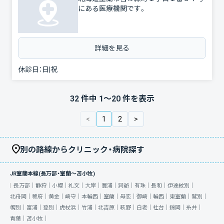
にある医療機関です。
詳細を見る
休診日：
日|祝
32
件中
1
〜
20
件を表示
<
1
2
>
別の路線からクリニック・病院探す
JR室蘭本線(長万部・室蘭～苫小牧)
長万部｜
静狩｜
小幌｜
礼文｜
大岸｜
豊浦｜
洞爺｜
有珠｜
長和｜
伊達紋別｜
北舟岡｜
稀府｜
黄金｜
崎守｜
本輪西｜
室蘭｜
母恋｜
御崎｜
輪西｜
東室蘭｜
鷲別｜
幌別｜
富浦｜
登別｜
虎杖浜｜
竹浦｜
北吉原｜
萩野｜
白老｜
社台｜
錦岡｜
糸井｜
青葉｜
苫小牧｜