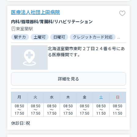
医療法人社団上田病院
内科/循環器科/胃腸科/リハビリテーション
東室蘭駅
駅チカ
土曜可
日曜可
クレジットカード対応
電子マネ
北海道室蘭市東町２丁目２４番６号にあ
る医療機関です。
詳細を見る
月
火
水
木
金
土
日
08:50
08:50
08:50
08:50
08:50
08:50
08:50
〜
〜
〜
〜
〜
〜
〜
17:50
17:50
17:50
17:50
17:50
11:50
11:50
休診日：
祝