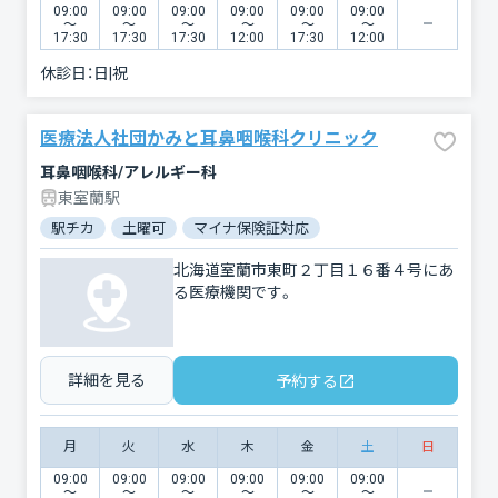
09:00
09:00
09:00
09:00
09:00
09:00
〜
〜
〜
〜
〜
〜
17:30
17:30
17:30
12:00
17:30
12:00
休診日：
日|祝
医療法人社団かみと耳鼻咽喉科クリニック
耳鼻咽喉科/アレルギー科
東室蘭駅
駅チカ
土曜可
マイナ保険証対応
北海道室蘭市東町２丁目１６番４号にあ
る医療機関です。
詳細を見る
予約する
月
火
水
木
金
土
日
09:00
09:00
09:00
09:00
09:00
09:00
〜
〜
〜
〜
〜
〜