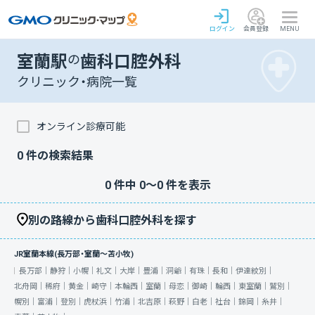
ログイン
会員登録
MENU
室蘭駅
の
歯科口腔外科
クリニック・病院一覧
オンライン診療可能
0
件の検索結果
0
件中
0
〜
0
件を表示
別の路線から歯科口腔外科を探す
JR室蘭本線(長万部・室蘭～苫小牧)
長万部｜
静狩｜
小幌｜
礼文｜
大岸｜
豊浦｜
洞爺｜
有珠｜
長和｜
伊達紋別｜
北舟岡｜
稀府｜
黄金｜
崎守｜
本輪西｜
室蘭｜
母恋｜
御崎｜
輪西｜
東室蘭｜
鷲別｜
幌別｜
富浦｜
登別｜
虎杖浜｜
竹浦｜
北吉原｜
萩野｜
白老｜
社台｜
錦岡｜
糸井｜