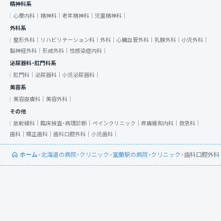
精神科系
心療内科｜
精神科｜
老年精神科｜
児童精神科｜
外科系
整形外科｜
リハビリテーション科｜
外科｜
心臓血管外科｜
乳腺外科｜
小児外科｜
脳神経外科｜
形成外科｜
性感染症内科｜
泌尿器科・肛門科系
肛門科｜
泌尿器科｜
小児泌尿器科｜
美容系
美容皮膚科｜
美容外科｜
その他
放射線科｜
臨床検査・病理診断｜
ペインクリニック｜
疼痛緩和内科｜
救急科｜
歯科｜
矯正歯科｜
歯科口腔外科｜
小児歯科｜
ホーム
>
北海道の病院・クリニック
>
室蘭駅の病院・クリニック
>
歯科口腔外科