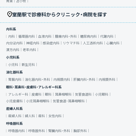
青葉｜
苫小牧｜
室蘭駅で診療科からクリニック・病院を探す
内科系
内科｜
循環器内科｜
血液内科｜
腫瘍内科・外科｜
糖尿病内科｜
代謝内科｜
内分泌内科｜
神経内科｜
感染症内科｜
リウマチ科｜
人工透析内科｜
心臓内科｜
漢方内科｜
老年内科｜
小児科系
小児科｜
新生児科｜
消化器科系
胃腸内科｜
消化器内科・外科｜
内視鏡内科｜
肝臓内科・外科｜
内視鏡外科｜
眼科・耳鼻科・皮膚科・アレルギー科系
アレルギー科｜
皮膚科｜
眼科｜
耳鼻咽喉科｜
気管食道科｜
小児眼科｜
小児皮膚科｜
小児耳鼻咽喉科｜
気管食道・耳鼻咽喉科｜
産婦人科系
産婦人科｜
婦人科｜
産科｜
女性内科｜
呼吸器科系
呼吸器内科｜
呼吸器外科｜
腎臓内科・外科｜
胸部外科｜