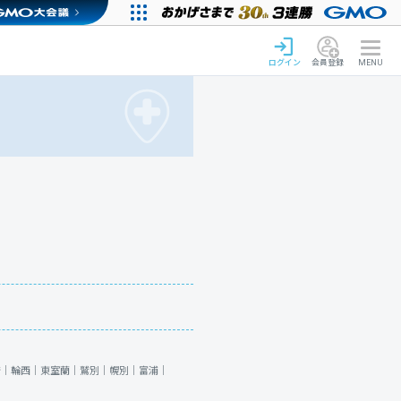
ログイン
会員登録
MENU
崎｜
輪西｜
東室蘭｜
鷲別｜
幌別｜
富浦｜