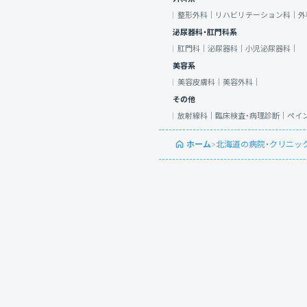
整形外科｜
リハビリテーション科｜
外
泌尿器科・肛門科系
肛門科｜
泌尿器科｜
小児泌尿器科｜
美容系
美容皮膚科｜
美容外科｜
その他
放射線科｜
臨床検査・病理診断｜
ペイ
ホーム
>
北海道の病院・クリニッ