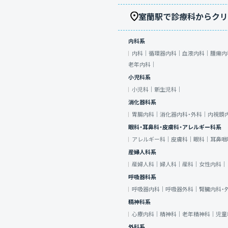
室蘭駅で診療科からクリ
内科系
内科｜
循環器内科｜
血液内科｜
腫瘍内
老年内科｜
小児科系
小児科｜
新生児科｜
消化器科系
胃腸内科｜
消化器内科・外科｜
内視鏡
眼科・耳鼻科・皮膚科・アレルギー科系
アレルギー科｜
皮膚科｜
眼科｜
耳鼻咽
産婦人科系
産婦人科｜
婦人科｜
産科｜
女性内科｜
呼吸器科系
呼吸器内科｜
呼吸器外科｜
腎臓内科・
精神科系
心療内科｜
精神科｜
老年精神科｜
児童
外科系