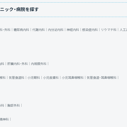
ニック・病院を探す
科・外科｜
糖尿病内科｜
代謝内科｜
内分泌内科｜
神経内科｜
感染症内科｜
リウマチ科｜
人工
内科｜
肝臓内科・外科｜
内視鏡外科｜
喉科｜
気管食道科｜
小児眼科｜
小児皮膚科｜
小児耳鼻咽喉科｜
気管食道・耳鼻咽喉科｜
外科｜
胸部外科｜
精神科｜