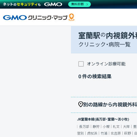
無料診断
室蘭駅
の
内視鏡外
クリニック・病院一覧
オンライン診療可能
0
件の検索結果
別の路線から内視鏡外科
JR室蘭本線(長万部・室蘭～苫小牧)
長万部｜
静狩｜
小幌｜
礼文｜
大岸｜
豊
登別｜
虎杖浜｜
竹浦｜
北吉原｜
萩野｜