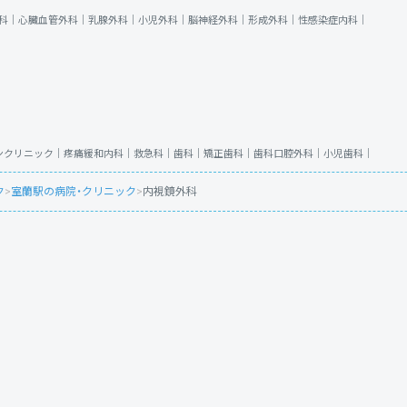
科｜
心臓血管外科｜
乳腺外科｜
小児外科｜
脳神経外科｜
形成外科｜
性感染症内科｜
ンクリニック｜
疼痛緩和内科｜
救急科｜
歯科｜
矯正歯科｜
歯科口腔外科｜
小児歯科｜
ク
>
室蘭駅の病院・クリニック
>
内視鏡外科