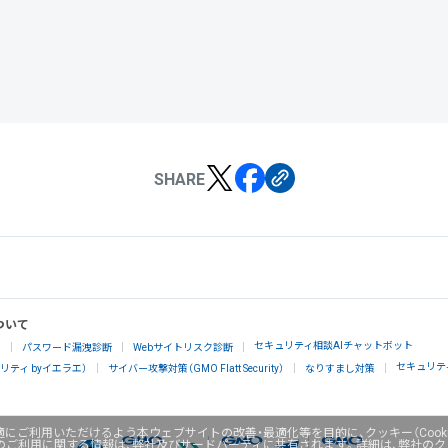
SHARE
ついて
セキュリティ相談AIチャットボット
」
パスワード漏洩診断
Webサイトリスク診断
セキュリテ
ティ byイエラエ）
サイバー攻撃対策（GMO Flatt Security）
なりすまし対策
にご利用いただけるよう本ウェブサイトの改善・最適化等を目的に、クッキー（Cook
のご利用に関する情報は、弊社及びサードパーティに共有されます。詳細は、弊社の