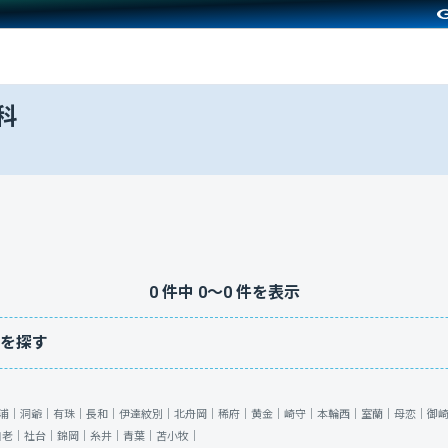
科
0
件中
0
〜
0
件を表示
を探す
浦｜
洞爺｜
有珠｜
長和｜
伊達紋別｜
北舟岡｜
稀府｜
黄金｜
崎守｜
本輪西｜
室蘭｜
母恋｜
御
白老｜
社台｜
錦岡｜
糸井｜
青葉｜
苫小牧｜