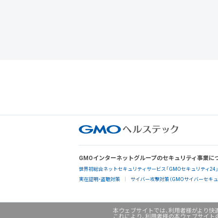
GMOインターネットグループのセキュリティ事業に
世界初総合ネットセキュリティサービス「GMOセキュリティ24
実在証明・盗聴対策
サイバー攻撃対策（GMOサイバーセキュリ
本ウェブサイトでは、利用者様がより快適
これにより、利用者様の本ウェブサイト