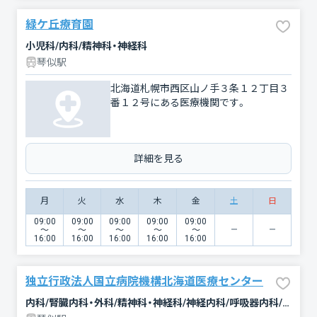
緑ケ丘療育園
小児科/内科/精神科・神経科
琴似駅
北海道札幌市西区山ノ手３条１２丁目３
番１２号にある医療機関です。
詳細を見る
月
火
水
木
金
土
日
09:00
09:00
09:00
09:00
09:00
〜
〜
〜
〜
〜
16:00
16:00
16:00
16:00
16:00
独立行政法人国立病院機構北海道医療センター
内科/腎臓内科・外科/精神科・神経科/神経内科/呼吸器内科/消化器科/循環器科/アレルギー科/リウマチ科/血液内科/小児科/外科/整形外科/脳神経外科/呼吸器外科/心臓血管外科/小児外科/皮膚科/形成外科/泌尿器科/婦人科/眼科/耳鼻咽喉科/リハビリテーション/放射線科/麻酔科/救急科/総合診療科/臨床検査・病理診断/歯科/緩和ケア