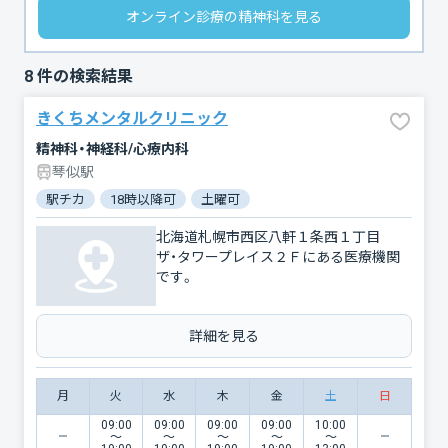
オンライン診療の精神科を見る
8
件の検索結果
きくちメンタルクリニック
精神科・神経科/心療内科
琴似駅
駅チカ
18時以降可
土曜可
北海道札幌市西区八軒１条西１丁目
ザ・タワープレイス２Ｆにある医療機関
です。
詳細を見る
月
火
水
木
金
土
日
09:00
09:00
09:00
09:00
10:00
〜
〜
〜
〜
〜