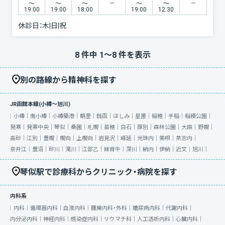
〜
〜
〜
〜
〜
19:00
19:00
18:00
19:00
12:30
休診日：
木|日|祝
8
件中
1
〜
8
件を表示
別の路線から精神科を探す
JR函館本線(小樽～旭川)
小樽｜
南小樽｜
小樽築港｜
朝里｜
銭函｜
ほしみ｜
星置｜
稲穂｜
手稲｜
稲積公園｜
発寒｜
発寒中央｜
琴似｜
桑園｜
札幌｜
苗穂｜
白石｜
厚別｜
森林公園｜
大麻｜
野幌｜
高砂｜
江別｜
豊幌｜
幌向｜
上幌向｜
岩見沢｜
峰延｜
光珠内｜
美唄｜
茶志内｜
奈井江｜
豊沼｜
砂川｜
滝川｜
江部乙｜
妹背牛｜
深川｜
納内｜
伊納｜
近文｜
旭川｜
琴似駅で診療科からクリニック・病院を探す
内科系
内科｜
循環器内科｜
血液内科｜
腫瘍内科・外科｜
糖尿病内科｜
代謝内科｜
内分泌内科｜
神経内科｜
感染症内科｜
リウマチ科｜
人工透析内科｜
心臓内科｜