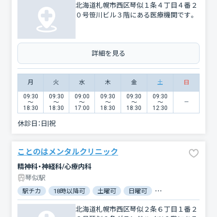
北海道札幌市西区琴似１条４丁目４番２
０号笹川ビル３階にある医療機関です。
詳細を見る
月
火
水
木
金
土
日
09:30
09:30
09:00
09:30
09:30
09:30
〜
〜
〜
〜
〜
〜
18:30
18:30
17:00
18:30
18:30
12:30
休診日：
日|祝
ことのはメンタルクリニック
精神科・神経科/心療内科
琴似駅
駅チカ
18時以降可
土曜可
日曜可
クレジットカード対
北海道札幌市西区琴似２条６丁目１番２