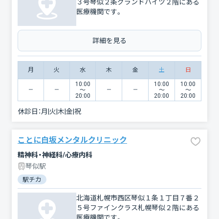
３号琴似２条グランドハイツ２階にある
医療機関です。
詳細を見る
月
火
水
木
金
土
日
10:00
10:00
10:00
〜
〜
〜
20:00
20:00
20:00
休診日：
月|火|木|金|祝
ことに白坂メンタルクリニック
精神科・神経科/心療内科
琴似駅
駅チカ
北海道札幌市西区琴似１条１丁目７番２
５号ファインクラス札幌琴似２階にある
医療機関です。