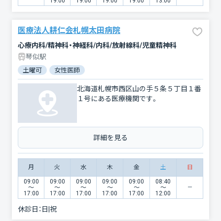
19:00
19:00
19:00
19:00
13:00
医療法人耕仁会札幌太田病院
心療内科/精神科・神経科/内科/放射線科/児童精神科
琴似駅
土曜可
女性医師
北海道札幌市西区山の手５条５丁目１番
１号にある医療機関です。
詳細を見る
月
火
水
木
金
土
日
09:00
09:00
09:00
09:00
09:00
08:40
〜
〜
〜
〜
〜
〜
17:00
17:00
17:00
17:00
17:00
12:00
休診日：
日|祝