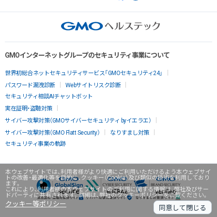
GMOインターネットグループのセキュリティ事業について
世界初総合ネットセキュリティサービス「GMOセキュリティ24」
パスワード漏洩診断
Webサイトリスク診断
セキュリティ相談AIチャットボット
実在証明・盗聴対策
サイバー攻撃対策（GMOサイバーセキュリティ byイエラエ）
サイバー攻撃対策（GMO Flatt Security）
なりすまし対策
セキュリティ事業の軌跡
本ウェブサイトでは、利用者様がより快適にご利用いただけるよう本ウェブサイ
トの改善・最適化等を目的に、クッキー（Cookie）及び類似の技術を利用しており
ます。
これにより、利用者様の本ウェブサイトのご利用に関する情報は、弊社及びサー
ドパーティに共有されます。詳細は、弊社のクッキーポリシーをご覧ください。
クッキー等ポリシー
同意して閉じる