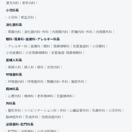
漢方内科｜
老年内科｜
小児科系
小児科｜
新生児科｜
消化器科系
胃腸内科｜
消化器内科・外科｜
内視鏡内科｜
肝臓内科・外科｜
内視鏡外科｜
眼科・耳鼻科・皮膚科・アレルギー科系
アレルギー科｜
皮膚科｜
眼科｜
耳鼻咽喉科｜
気管食道科｜
小児眼科｜
小児皮膚科｜
小児耳鼻咽喉科｜
気管食道・耳鼻咽喉科｜
産婦人科系
産婦人科｜
婦人科｜
産科｜
女性内科｜
呼吸器科系
呼吸器内科｜
呼吸器外科｜
腎臓内科・外科｜
胸部外科｜
精神科系
心療内科｜
精神科｜
老年精神科｜
児童精神科｜
外科系
整形外科｜
リハビリテーション科｜
外科｜
心臓血管外科｜
乳腺外科｜
小児外科｜
脳神経外科｜
形成外科｜
性感染症内科｜
泌尿器科・肛門科系
肛門科｜
泌尿器科｜
小児泌尿器科｜