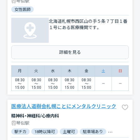
琴似駅
女性医師
北海道札幌市西区山の手５条７丁目１番
１号にある医療機関です。
詳細を見る
月
火
水
木
金
土
日
08:30
08:30
08:30
08:30
08:30
〜
〜
〜
〜
〜
15:00
15:00
15:00
15:00
15:00
医療法人道樹会札幌ことにメンタルクリニック
精神科・神経科/心療内科
琴似駅
駅チカ
18時以降可
土曜可
駐車場あり
バリアフリー