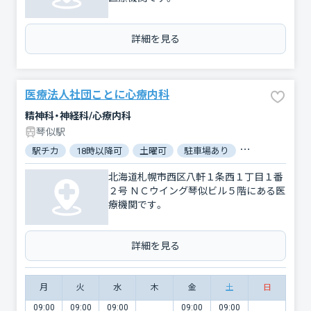
詳細を見る
医療法人社団ことに心療内科
精神科・神経科/心療内科
琴似駅
駅チカ
18時以降可
土曜可
駐車場あり
バリアフリー
北海道札幌市西区八軒１条西１丁目１番
２号 ＮＣウイング琴似ビル５階にある医
療機関です。
詳細を見る
月
火
水
木
金
土
日
09:00
09:00
09:00
09:00
09:00