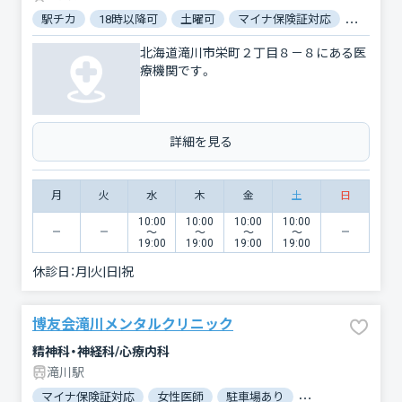
駅チカ
18時以降可
土曜可
マイナ保険証対応
バリアフ
北海道滝川市栄町２丁目８－８にある医
療機関です。
詳細を見る
月
火
水
木
金
土
日
10:00
10:00
10:00
10:00
〜
〜
〜
〜
19:00
19:00
19:00
19:00
休診日：
月|火|日|祝
博友会滝川メンタルクリニック
精神科・神経科/心療内科
滝川駅
マイナ保険証対応
女性医師
駐車場あり
バリアフリー