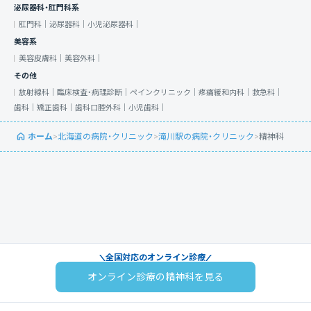
泌尿器科・肛門科系
肛門科｜
泌尿器科｜
小児泌尿器科｜
美容系
美容皮膚科｜
美容外科｜
その他
放射線科｜
臨床検査・病理診断｜
ペインクリニック｜
疼痛緩和内科｜
救急科｜
歯科｜
矯正歯科｜
歯科口腔外科｜
小児歯科｜
ホーム
>
北海道の病院・クリニック
>
滝川駅の病院・クリニック
>
精神科
全国対応のオンライン診療
オンライン診療の精神科を見る