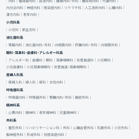
内科｜
循環器内科｜
血液内科｜
腫瘍内科・外科｜
糖尿病内科｜
代謝内科｜
内分泌内科｜
神経内科｜
感染症内科｜
リウマチ科｜
人工透析内科｜
心臓内科｜
漢方内科｜
老年内科｜
小児科系
小児科｜
新生児科｜
消化器科系
胃腸内科｜
消化器内科・外科｜
内視鏡内科｜
肝臓内科・外科｜
内視鏡外科｜
眼科・耳鼻科・皮膚科・アレルギー科系
アレルギー科｜
皮膚科｜
眼科｜
耳鼻咽喉科｜
気管食道科｜
小児眼科｜
小児皮膚科｜
小児耳鼻咽喉科｜
気管食道・耳鼻咽喉科｜
産婦人科系
産婦人科｜
婦人科｜
産科｜
女性内科｜
呼吸器科系
呼吸器内科｜
呼吸器外科｜
腎臓内科・外科｜
胸部外科｜
精神科系
心療内科｜
精神科｜
老年精神科｜
児童精神科｜
外科系
整形外科｜
リハビリテーション科｜
外科｜
心臓血管外科｜
乳腺外科｜
小児外科｜
脳神経外科｜
形成外科｜
性感染症内科｜