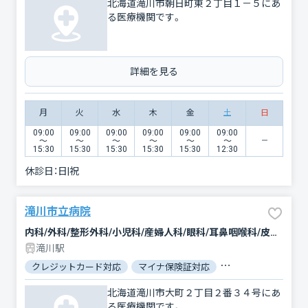
北海道滝川市朝日町東２丁目１－５にあ
る医療機関です。
詳細を見る
月
火
水
木
金
土
日
09:00
09:00
09:00
09:00
09:00
09:00
〜
〜
〜
〜
〜
〜
15:30
15:30
15:30
15:30
15:30
12:30
休診日：
日|祝
滝川市立病院
内科/外科/整形外科/小児科/産婦人科/眼科/耳鼻咽喉科/皮膚科/泌尿器科/精神科・神経科/リハビリテーション/放射線科/麻酔科
滝川駅
クレジットカード対応
マイナ保険証対応
駐車場あり
バリ
北海道滝川市大町２丁目２番３４号にあ
る医療機関です。