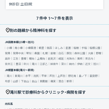
休診日：
土|日|祝
7
件中
1
〜
7
件を表示
別の路線から精神科を探す
JR函館本線(小樽～旭川)
小樽｜
南小樽｜
小樽築港｜
朝里｜
銭函｜
ほしみ｜
星置｜
稲穂｜
手稲｜
稲積公園｜
発寒｜
発寒中央｜
琴似｜
桑園｜
札幌｜
苗穂｜
白石｜
厚別｜
森林公園｜
大麻｜
野幌｜
高砂｜
江別｜
豊幌｜
幌向｜
上幌向｜
岩見沢｜
峰延｜
光珠内｜
美唄｜
茶志内｜
奈井江｜
豊沼｜
砂川｜
滝川｜
江部乙｜
妹背牛｜
深川｜
納内｜
伊納｜
近文｜
旭川｜
JR根室本線(滝川～新得)
滝川｜
東滝川｜
赤平｜
茂尻｜
平岸｜
芦別｜
上芦別｜
野花南｜
島ノ下｜
富良野｜
布部｜
山部｜
下金山｜
金山｜
東鹿越｜
幾寅｜
落合｜
新得｜
滝川駅で診療科からクリニック・病院を探す
内科系