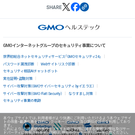
SHARE
GMOインターネットグループのセキュリティ事業について
世界初総合ネットセキュリティサービス「GMOセキュリティ24」
パスワード漏洩診断
Webサイトリスク診断
セキュリティ相談AIチャットボット
実在証明・盗聴対策
サイバー攻撃対策（GMOサイバーセキュリティ byイエラエ）
サイバー攻撃対策（GMO Flatt Security）
なりすまし対策
セキュリティ事業の軌跡
本ウェブサイトでは、利用者様がより快適にご利用いただけるよう本ウェブサイ
トの改善・最適化等を目的に、クッキー（Cookie）及び類似の技術を利用しており
ます。
これにより、利用者様の本ウェブサイトのご利用に関する情報は、弊社及びサー
ドパーティに共有されます。詳細は、弊社のクッキーポリシーをご覧ください。