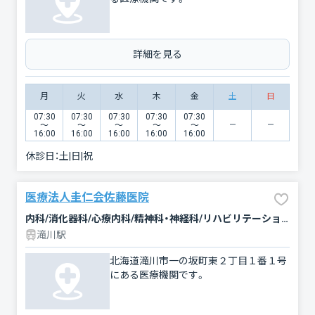
詳細を見る
月
火
水
木
金
土
日
07:30
07:30
07:30
07:30
07:30
〜
〜
〜
〜
〜
16:00
16:00
16:00
16:00
16:00
休診日：
土|日|祝
医療法人圭仁会佐藤医院
内科/消化器科/心療内科/精神科・神経科/リハビリテーション
滝川駅
北海道滝川市一の坂町東２丁目１番１号
にある医療機関です。