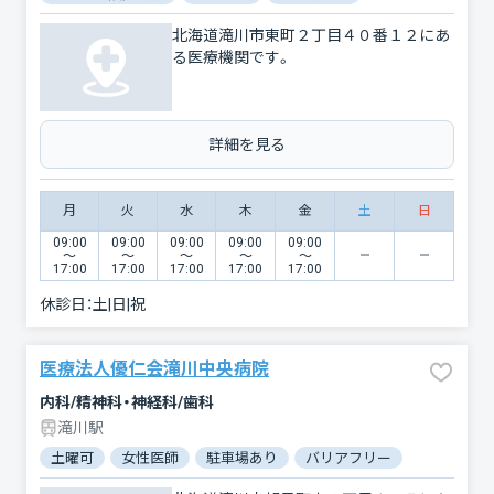
北海道滝川市東町２丁目４０番１２にあ
る医療機関です。
詳細を見る
月
火
水
木
金
土
日
09:00
09:00
09:00
09:00
09:00
〜
〜
〜
〜
〜
17:00
17:00
17:00
17:00
17:00
休診日：
土|日|祝
医療法人優仁会滝川中央病院
内科/精神科・神経科/歯科
滝川駅
土曜可
女性医師
駐車場あり
バリアフリー