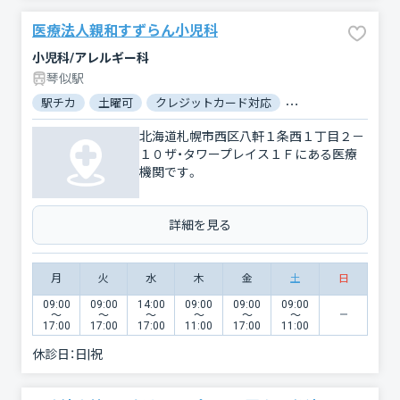
医療法人親和すずらん小児科
小児科/アレルギー科
琴似駅
駅チカ
土曜可
クレジットカード対応
電子マネー対応
北海道札幌市西区八軒１条西１丁目２－
１０ザ・タワープレイス１Ｆにある医療
機関です。
詳細を見る
月
火
水
木
金
土
日
09:00
09:00
14:00
09:00
09:00
09:00
〜
〜
〜
〜
〜
〜
17:00
17:00
17:00
11:00
17:00
11:00
休診日：
日|祝