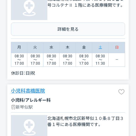
号コルテナⅡ １階にある医療機関です。
詳細を見る
月
火
水
木
金
土
日
08:30
08:30
08:30
08:30
08:30
08:30
〜
〜
〜
〜
〜
〜
17:00
17:00
17:00
17:00
17:00
11:30
休診日：
日|祝
小児科高橋医院
小児科/アレルギー科
新琴似駅
北海道札幌市北区新琴似１０条８丁目３
番１号にある医療機関です。