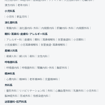
内分泌内科｜
神経内科｜
感染症内科｜
リウマチ科｜
人工透析内科｜
心臓内科｜
漢方内科｜
老年内科｜
小児科系
小児科｜
新生児科｜
消化器科系
胃腸内科｜
消化器内科・外科｜
内視鏡内科｜
肝臓内科・外科｜
内視鏡外科｜
眼科・耳鼻科・皮膚科・アレルギー科系
アレルギー科｜
皮膚科｜
眼科｜
耳鼻咽喉科｜
気管食道科｜
小児眼科｜
小児皮膚科｜
小児耳鼻咽喉科｜
気管食道・耳鼻咽喉科｜
産婦人科系
産婦人科｜
婦人科｜
産科｜
女性内科｜
呼吸器科系
呼吸器内科｜
呼吸器外科｜
腎臓内科・外科｜
胸部外科｜
精神科系
心療内科｜
精神科｜
老年精神科｜
児童精神科｜
外科系
整形外科｜
リハビリテーション科｜
外科｜
心臓血管外科｜
乳腺外科｜
小児外科｜
脳神経外科｜
形成外科｜
性感染症内科｜
泌尿器科・肛門科系