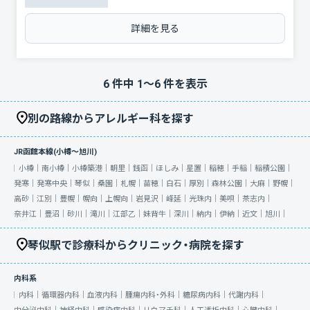
詳細を見る
6
件中
1
〜
6
件を表示
別の路線からアレルギー科を探す
JR函館本線(小樽～旭川)
小樽｜
南小樽｜
小樽築港｜
朝里｜
銭函｜
ほしみ｜
星置｜
稲穂｜
手稲｜
稲積公園｜
発寒｜
発寒中央｜
琴似｜
桑園｜
札幌｜
苗穂｜
白石｜
厚別｜
森林公園｜
大麻｜
野幌｜
高砂｜
江別｜
豊幌｜
幌向｜
上幌向｜
岩見沢｜
峰延｜
光珠内｜
美唄｜
茶志内｜
奈井江｜
豊沼｜
砂川｜
滝川｜
江部乙｜
妹背牛｜
深川｜
納内｜
伊納｜
近文｜
旭川｜
琴似駅で診療科からクリニック・病院を探す
内科系
内科｜
循環器内科｜
血液内科｜
腫瘍内科・外科｜
糖尿病内科｜
代謝内科｜