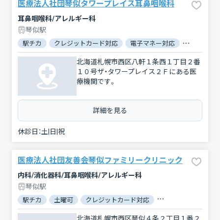
医療法人社団琴似タワープレイス耳鼻咽喉科
耳鼻咽喉科/アレルギー科
琴似駅
駅チカ
クレジットカード対応
電子マネー対応
マイナ保険
北海道札幌市西区八軒１条西１丁目２番
１０号ザ・タワープレイス２Ｆにある医
療機関です。
詳細を見る
休診日：
土|日|祝
医療法人社団友善会琴似ファミリークリニック
内科/消化器科/耳鼻咽喉科/アレルギー科
琴似駅
駅チカ
土曜可
クレジットカード対応
電子マネー対応
北海道札幌市西区琴似４条２丁目１番２