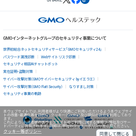
GMOインターネットグループのセキュリティ事業について
世界初総合ネットセキュリティサービス「GMOセキュリティ24」
パスワード漏洩診断
Webサイトリスク診断
セキュリティ相談AIチャットボット
実在証明・盗聴対策
サイバー攻撃対策（GMOサイバーセキュリティ byイエラエ）
サイバー攻撃対策（GMO Flatt Security）
なりすまし対策
セキュリティ事業の軌跡
本ウェブサイトでは、利用者様がより快適にご利用いただけるよう本ウェブサイ
トの改善・最適化等を目的に、クッキー（Cookie）及び類似の技術を利用しており
ます。
これにより、利用者様の本ウェブサイトのご利用に関する情報は、弊社及びサー
ドパーティに共有されます。詳細は、弊社のクッキーポリシーをご覧ください。
クッキー等ポリシー
同意して閉じる