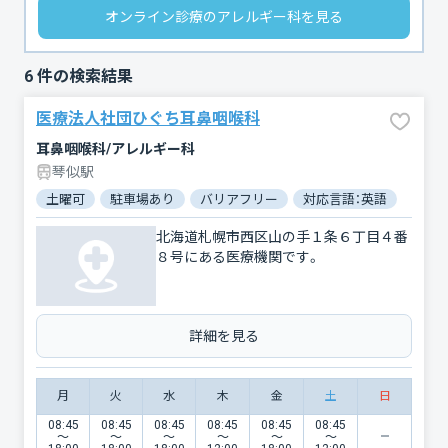
オンライン診療のアレルギー科を見る
6
件の検索結果
医療法人社団ひぐち耳鼻咽喉科
耳鼻咽喉科/アレルギー科
琴似駅
土曜可
駐車場あり
バリアフリー
対応言語：英語
北海道札幌市西区山の手１条６丁目４番
８号にある医療機関です。
詳細を見る
月
火
水
木
金
土
日
08:45
08:45
08:45
08:45
08:45
08:45
〜
〜
〜
〜
〜
〜