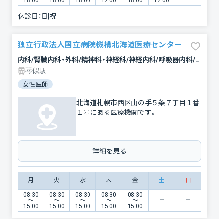
18:00
18:00
18:00
12:00
18:00
12:00
休診日：
日|祝
独立行政法人国立病院機構北海道医療センター
内科/腎臓内科・外科/精神科・神経科/神経内科/呼吸器内科/消化器科/循環器科/アレルギー科/リウマチ科/血液内科/小児科/外科/整形外科/脳神経外科/呼吸器外科/心臓血管外科/小児外科/皮膚科/形成外科/泌尿器科/婦人科/眼科/耳鼻咽喉科/リハビリテーション/放射線科/麻酔科/救急科/総合診療科/臨床検査・病理診断/歯科/緩和ケア
琴似駅
女性医師
北海道札幌市西区山の手５条７丁目１番
１号にある医療機関です。
詳細を見る
月
火
水
木
金
土
日
08:30
08:30
08:30
08:30
08:30
〜
〜
〜
〜
〜
15:00
15:00
15:00
15:00
15:00