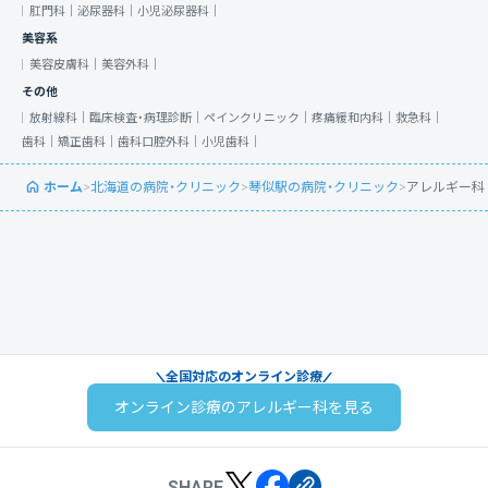
肛門科｜
泌尿器科｜
小児泌尿器科｜
美容系
美容皮膚科｜
美容外科｜
その他
放射線科｜
臨床検査・病理診断｜
ペインクリニック｜
疼痛緩和内科｜
救急科｜
歯科｜
矯正歯科｜
歯科口腔外科｜
小児歯科｜
ホーム
>
北海道の病院・クリニック
>
琴似駅の病院・クリニック
>
アレルギー科
全国対応のオンライン診療
オンライン診療のアレルギー科を見る
SHARE