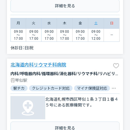
詳細を見る
月
火
水
木
金
土
日
09:00
09:00
09:00
09:00
09:00
09:00
〜
〜
〜
〜
〜
〜
17:00
17:00
17:00
17:00
17:00
12:00
休診日：
日|祝
北海道内科リウマチ科病院
内科/呼吸器内科/循環器科/消化器科/リウマチ科/リハビリテーション
琴似駅
駅チカ
クレジットカード対応
マイナ保険証対応
駐車場あ
北海道札幌市西区琴似１条３丁目１番４
５号にある医療機関です。
詳細を見る