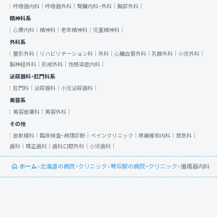
呼吸器内科｜
呼吸器外科｜
腎臓内科・外科｜
胸部外科｜
精神科系
心療内科｜
精神科｜
老年精神科｜
児童精神科｜
外科系
整形外科｜
リハビリテーション科｜
外科｜
心臓血管外科｜
乳腺外科｜
小児外科｜
脳神経外科｜
形成外科｜
性感染症内科｜
泌尿器科・肛門科系
肛門科｜
泌尿器科｜
小児泌尿器科｜
美容系
美容皮膚科｜
美容外科｜
その他
放射線科｜
臨床検査・病理診断｜
ペインクリニック｜
疼痛緩和内科｜
救急科｜
歯科｜
矯正歯科｜
歯科口腔外科｜
小児歯科｜
ホーム
>
北海道の病院・クリニック
>
琴似駅の病院・クリニック
>
循環器内科