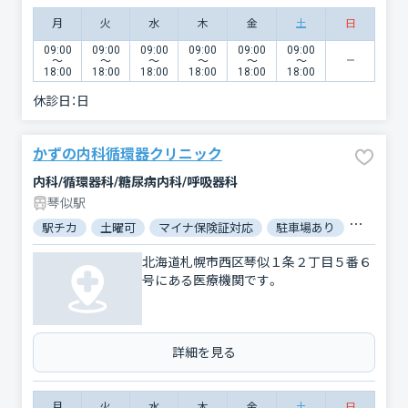
月
火
水
木
金
土
日
09:00
09:00
09:00
09:00
09:00
09:00
〜
〜
〜
〜
〜
〜
18:00
18:00
18:00
18:00
18:00
18:00
休診日：
日
かずの内科循環器クリニック
内科/循環器科/糖尿病内科/呼吸器科
琴似駅
駅チカ
土曜可
マイナ保険証対応
駐車場あり
バリアフ
北海道札幌市西区琴似１条２丁目５番６
号にある医療機関です。
詳細を見る
月
火
水
木
金
土
日