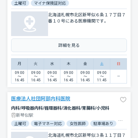
土曜可
マイナ保険証対応
北海道札幌市北区新琴似６条１７丁目７
番１０号にある医療機関です。
詳細を見る
月
火
水
木
金
土
日
09:00
09:00
09:00
09:00
09:00
09:00
〜
〜
〜
〜
〜
〜
16:45
16:45
16:45
16:45
16:45
11:45
医療法人社団阿部内科医院
内科/呼吸器内科/循環器科/消化器科/胃腸科/小児科
新琴似駅
土曜可
電子マネー対応
女性医師
駐車場あり
バリアフ
北海道札幌市北区新琴似３条１１丁目７