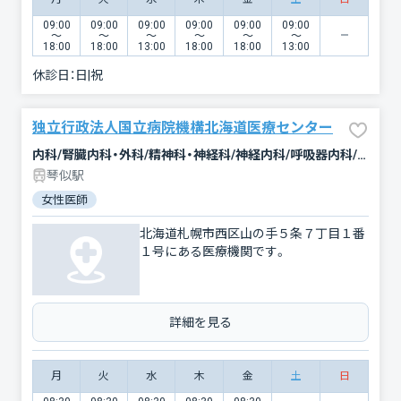
09:00
09:00
09:00
09:00
09:00
09:00
〜
〜
〜
〜
〜
〜
18:00
18:00
13:00
18:00
18:00
13:00
休診日：
日|祝
独立行政法人国立病院機構北海道医療センター
内科/腎臓内科・外科/精神科・神経科/神経内科/呼吸器内科/消化器科/循環器科/アレルギー科/リウマチ科/血液内科/小児科/外科/整形外科/脳神経外科/呼吸器外科/心臓血管外科/小児外科/皮膚科/形成外科/泌尿器科/婦人科/眼科/耳鼻咽喉科/リハビリテーション/放射線科/麻酔科/救急科/総合診療科/臨床検査・病理診断/歯科/緩和ケア
琴似駅
女性医師
北海道札幌市西区山の手５条７丁目１番
１号にある医療機関です。
詳細を見る
月
火
水
木
金
土
日