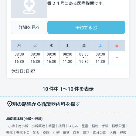
番２４号にある医療機関です。
詳細を見る
予約する
月
火
水
木
金
土
日
08:30
08:30
08:30
08:30
08:30
08:30
〜
〜
〜
〜
〜
〜
16:30
16:30
16:30
11:30
16:30
11:30
休診日：
日|祝
10
件中
1
〜
10
件を表示
別の路線から循環器内科を探す
JR函館本線(小樽～旭川)
小樽｜
南小樽｜
小樽築港｜
朝里｜
銭函｜
ほしみ｜
星置｜
稲穂｜
手稲｜
稲積公園｜
発寒｜
発寒中央｜
琴似｜
桑園｜
札幌｜
苗穂｜
白石｜
厚別｜
森林公園｜
大麻｜
野幌｜