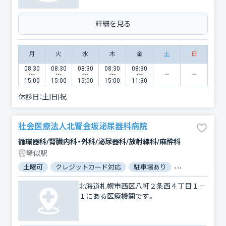
詳細を見る
月
火
水
木
金
土
日
08:30
08:30
08:30
08:30
08:30
〜
〜
〜
〜
〜
15:00
15:00
15:00
15:00
11:30
休診日：
土|日|祝
社会医療法人北腎会坂泌尿器科病院
循環器科/腎臓内科・外科/泌尿器科/放射線科/麻酔科
琴似駅
土曜可
クレジットカード対応
駐車場あり
バリアフリー
北海道札幌市西区八軒２条西４丁目１－
１にある医療機関です。