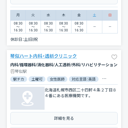
月
火
水
木
金
土
日
08:30
08:30
08:30
08:30
08:30
〜
〜
〜
〜
〜
16:30
16:30
16:30
16:30
16:30
休診日：
土|日|祝
琴似ハート内科・透析クリニック
内科/循環器科/消化器科/人工透析/外科/リハビリテーション
琴似駅
駅チカ
土曜可
女性医師
対応言語：英語
対応言語：中国
北海道札幌市西区二十四軒４条２丁目８
４番にある医療機関です。
詳細を見る