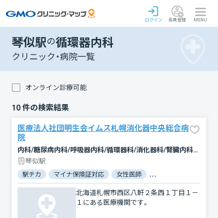
ログイン
会員登録
MENU
琴似駅
の
循環器内科
クリニック・病院一覧
オンライン診療可能
10
件の検索結果
医療法人社団明生会イムス札幌消化器中央総合病
院
内科/糖尿病内科/呼吸器内科/循環器科/消化器科/腎臓内科・外科/腫瘍内科・外科/外科/乳腺外科/肛門科/整形外科/皮膚科/泌尿器科/リハビリテーション/放射線科/麻酔科
琴似駅
駅チカ
マイナ保険証対応
女性医師
電子処方箋対応
北海道札幌市西区八軒２条西１丁目１－
１にある医療機関です。