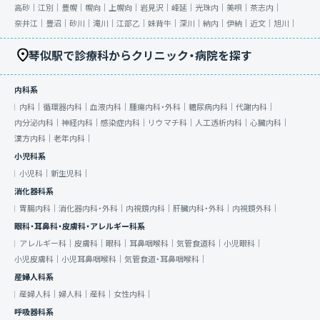
高砂｜
江別｜
豊幌｜
幌向｜
上幌向｜
岩見沢｜
峰延｜
光珠内｜
美唄｜
茶志内｜
奈井江｜
豊沼｜
砂川｜
滝川｜
江部乙｜
妹背牛｜
深川｜
納内｜
伊納｜
近文｜
旭川｜
琴似駅で診療科からクリニック・病院を探す
内科系
内科｜
循環器内科｜
血液内科｜
腫瘍内科・外科｜
糖尿病内科｜
代謝内科｜
内分泌内科｜
神経内科｜
感染症内科｜
リウマチ科｜
人工透析内科｜
心臓内科｜
漢方内科｜
老年内科｜
小児科系
小児科｜
新生児科｜
消化器科系
胃腸内科｜
消化器内科・外科｜
内視鏡内科｜
肝臓内科・外科｜
内視鏡外科｜
眼科・耳鼻科・皮膚科・アレルギー科系
アレルギー科｜
皮膚科｜
眼科｜
耳鼻咽喉科｜
気管食道科｜
小児眼科｜
小児皮膚科｜
小児耳鼻咽喉科｜
気管食道・耳鼻咽喉科｜
産婦人科系
産婦人科｜
婦人科｜
産科｜
女性内科｜
呼吸器科系