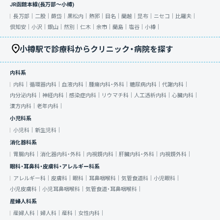
JR函館本線(長万部～小樽)
長万部｜
二股｜
蕨岱｜
黒松内｜
熱郛｜
目名｜
蘭越｜
昆布｜
ニセコ｜
比羅夫｜
倶知安｜
小沢｜
銀山｜
然別｜
仁木｜
余市｜
蘭島｜
塩谷｜
小樽｜
小樽駅で診療科からクリニック・病院を探す
内科系
内科｜
循環器内科｜
血液内科｜
腫瘍内科・外科｜
糖尿病内科｜
代謝内科｜
内分泌内科｜
神経内科｜
感染症内科｜
リウマチ科｜
人工透析内科｜
心臓内科｜
漢方内科｜
老年内科｜
小児科系
小児科｜
新生児科｜
消化器科系
胃腸内科｜
消化器内科・外科｜
内視鏡内科｜
肝臓内科・外科｜
内視鏡外科｜
眼科・耳鼻科・皮膚科・アレルギー科系
アレルギー科｜
皮膚科｜
眼科｜
耳鼻咽喉科｜
気管食道科｜
小児眼科｜
小児皮膚科｜
小児耳鼻咽喉科｜
気管食道・耳鼻咽喉科｜
産婦人科系
産婦人科｜
婦人科｜
産科｜
女性内科｜