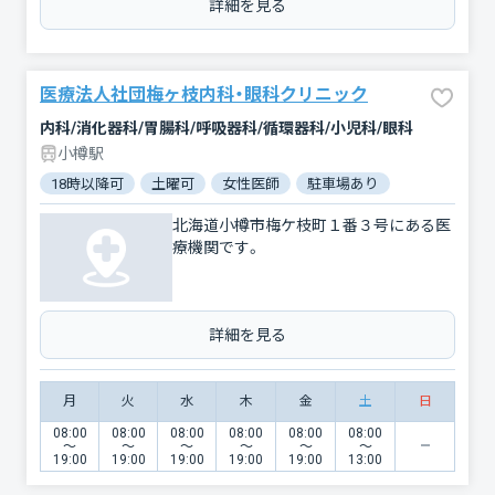
詳細を見る
医療法人社団梅ヶ枝内科・眼科クリニック
内科/消化器科/胃腸科/呼吸器科/循環器科/小児科/眼科
小樽駅
18時以降可
土曜可
女性医師
駐車場あり
北海道小樽市梅ケ枝町１番３号にある医
療機関です。
詳細を見る
月
火
水
木
金
土
日
08:00
08:00
08:00
08:00
08:00
08:00
〜
〜
〜
〜
〜
〜
19:00
19:00
19:00
19:00
19:00
13:00