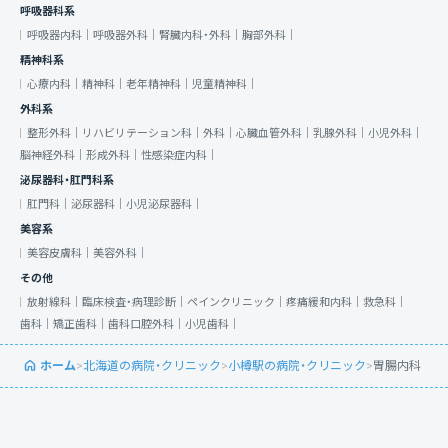
呼吸器科系
呼吸器内科｜
呼吸器外科｜
腎臓内科・外科｜
胸部外科｜
精神科系
心療内科｜
精神科｜
老年精神科｜
児童精神科｜
外科系
整形外科｜
リハビリテーション科｜
外科｜
心臓血管外科｜
乳腺外科｜
小児外科｜
脳神経外科｜
形成外科｜
性感染症内科｜
泌尿器科・肛門科系
肛門科｜
泌尿器科｜
小児泌尿器科｜
美容系
美容皮膚科｜
美容外科｜
その他
放射線科｜
臨床検査・病理診断｜
ペインクリニック｜
疼痛緩和内科｜
救急科｜
歯科｜
矯正歯科｜
歯科口腔外科｜
小児歯科｜
ホーム
>
北海道の病院・クリニック
>
小樽駅の病院・クリニック
>
胃腸内科