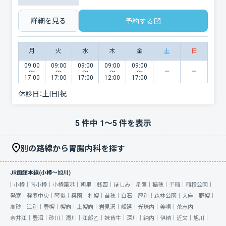
詳細を見る
予約する
月
火
水
木
金
土
日
09:00
09:00
09:00
09:00
09:00
〜
〜
〜
〜
〜
17:00
17:00
17:00
12:00
17:00
休診日：
土|日|祝
5
件中
1
〜
5
件を表示
別の路線から胃腸内科を探す
JR函館本線(小樽～旭川)
小樽｜
南小樽｜
小樽築港｜
朝里｜
銭函｜
ほしみ｜
星置｜
稲穂｜
手稲｜
稲積公園｜
発寒｜
発寒中央｜
琴似｜
桑園｜
札幌｜
苗穂｜
白石｜
厚別｜
森林公園｜
大麻｜
野幌｜
高砂｜
江別｜
豊幌｜
幌向｜
上幌向｜
岩見沢｜
峰延｜
光珠内｜
美唄｜
茶志内｜
奈井江｜
豊沼｜
砂川｜
滝川｜
江部乙｜
妹背牛｜
深川｜
納内｜
伊納｜
近文｜
旭川｜