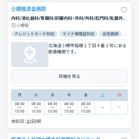
小樽掖済会病院
内科/消化器科/胃腸科/肝臓内科・外科/外科/肛門科/乳腺外科/整形外科/麻酔科
小樽駅
クレジットカード対応
マイナ保険証対応
女性医師
駐車場
北海道小樽市稲穂１丁目４番１号にある
医療機関です。
詳細を見る
月
火
水
木
金
土
日
08:30
08:30
08:30
08:30
08:30
〜
〜
〜
〜
〜
15:00
15:00
15:00
15:00
15:00
休診日：
土|日|祝