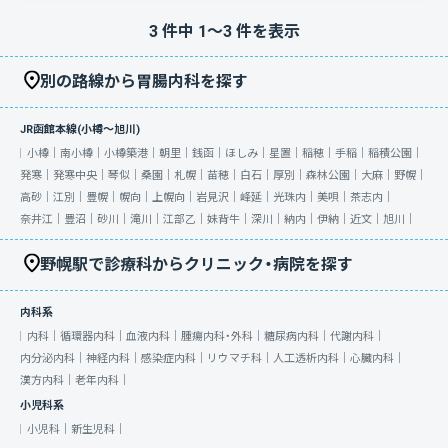
3
件中
1
〜
3
件を表示
別の路線から胃腸内科を探す
JR函館本線(小樽～旭川)
小樽｜
南小樽｜
小樽築港｜
朝里｜
銭函｜
ほしみ｜
星置｜
稲穂｜
手稲｜
稲積公園｜
発寒｜
発寒中央｜
琴似｜
桑園｜
札幌｜
苗穂｜
白石｜
厚別｜
森林公園｜
大麻｜
野幌｜
高砂｜
江別｜
豊幌｜
幌向｜
上幌向｜
岩見沢｜
峰延｜
光珠内｜
美唄｜
茶志内｜
奈井江｜
豊沼｜
砂川｜
滝川｜
江部乙｜
妹背牛｜
深川｜
納内｜
伊納｜
近文｜
旭川｜
野幌駅で診療科からクリニック・病院を探す
内科系
内科｜
循環器内科｜
血液内科｜
腫瘍内科・外科｜
糖尿病内科｜
代謝内科｜
内分泌内科｜
神経内科｜
感染症内科｜
リウマチ科｜
人工透析内科｜
心臓内科｜
漢方内科｜
老年内科｜
小児科系
小児科｜
新生児科｜