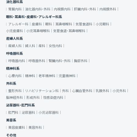
消化器科系
胃腸内科｜
消化器内科・外科｜
内視鏡内科｜
肝臓内科・外科｜
内視鏡外科｜
眼科・耳鼻科・皮膚科・アレルギー科系
アレルギー科｜
皮膚科｜
眼科｜
耳鼻咽喉科｜
気管食道科｜
小児眼科｜
小児皮膚科｜
小児耳鼻咽喉科｜
気管食道・耳鼻咽喉科｜
産婦人科系
産婦人科｜
婦人科｜
産科｜
女性内科｜
呼吸器科系
呼吸器内科｜
呼吸器外科｜
腎臓内科・外科｜
胸部外科｜
精神科系
心療内科｜
精神科｜
老年精神科｜
児童精神科｜
外科系
整形外科｜
リハビリテーション科｜
外科｜
心臓血管外科｜
乳腺外科｜
小児外科｜
脳神経外科｜
形成外科｜
性感染症内科｜
泌尿器科・肛門科系
肛門科｜
泌尿器科｜
小児泌尿器科｜
美容系
美容皮膚科｜
美容外科｜
その他