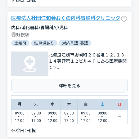
休診日：
日|祝
医療法人社団江和会おくの内科胃腸科クリニック
内科/消化器科/胃腸科/小児科
野幌駅
土曜可
駐車場あり
対応言語：英語
北海道江別市野幌町２６番地１２、１３、
１４芙蓉第１２ビル４Ｆにある医療機関
です。
詳細を見る
月
火
水
木
金
土
日
09:00
09:00
09:00
09:00
09:00
09:00
〜
〜
〜
〜
〜
〜
17:00
17:00
12:00
17:00
17:00
12:00
休診日：
日|祝