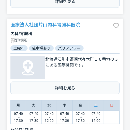
詳細を見る
医療法人社団片山内科胃腸科医院
内科/胃腸科
野幌駅
土曜可
駐車場あり
バリアフリー
北海道江別市野幌代々木町１６番地の３
にある医療機関です。
詳細を見る
月
火
水
木
金
土
日
07:40
07:40
07:40
07:40
07:40
07:40
〜
〜
〜
〜
〜
〜
17:30
17:30
12:00
17:30
17:30
12:00