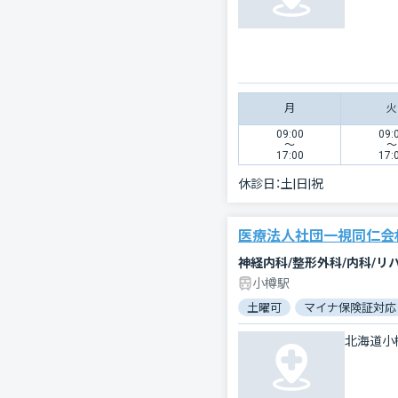
月
火
09:00
09:
〜
〜
17:00
17:
休診日：
土|日|祝
医療法人社団一視同仁会
神経内科/整形外科/内科/リ
小樽駅
土曜可
マイナ保険証対応
北海道小