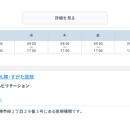
詳細を見る
水
木
金
00
09:00
09:00
09:00
0
〜
〜
〜
00
17:00
17:00
17:00
1
札樽・すがた医院
ハビリテーション
樽市緑２丁目２９番３号にある医療機関です。