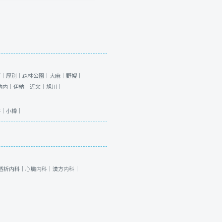
石｜
厚別｜
森林公園｜
大麻｜
野幌｜
納内｜
伊納｜
近文｜
旭川｜
谷｜
小樽｜
透析内科｜
心臓内科｜
漢方内科｜