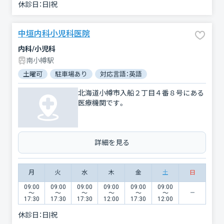
休診日：
日|祝
中垣内科小児科医院
内科/小児科
南小樽駅
土曜可
駐車場あり
対応言語：英語
北海道小樽市入船２丁目４番８号にある
医療機関です。
詳細を見る
月
火
水
木
金
土
日
09:00
09:00
09:00
09:00
09:00
09:00
〜
〜
〜
〜
〜
〜
17:30
17:30
17:30
12:00
17:30
12:00
休診日：
日|祝