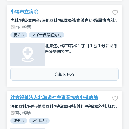
小樽市立病院
内科/呼吸器内科/消化器科/循環器科/血液内科/糖尿病内科/内分泌科/腎臓内科・外科/神経内科/腫瘍内科・外科/外科/心臓血管外科/脳神経外科/整形外科/形成外科/精神科・神経科/リウマチ科/小児科/皮膚科/泌尿器科/産婦人科/眼科/耳鼻咽喉科/放射線科/臨床検査・病理診断/麻酔科
南小樽駅
駅チカ
マイナ保険証対応
北海道小樽市若松１丁目１番１号にある
医療機関です。
詳細を見る
社会福祉法人北海道社会事業協会小樽病院
消化器科/内科/循環器科/呼吸器内科/外科/呼吸器外科/肛門科/整形外科/産婦人科/小児科/麻酔科/放射線科
南小樽駅
駅チカ
女性医師