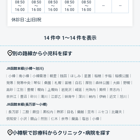
08:50
08:50
08:50
08:50
08:50
〜
〜
〜
〜
〜
16:00
16:00
16:00
16:00
16:00
休診日：
土|日|祝
14
件中
1
〜
14
件を表示
別の路線から小児科を探す
JR函館本線(小樽～旭川)
小樽｜
南小樽｜
小樽築港｜
朝里｜
銭函｜
ほしみ｜
星置｜
稲穂｜
手稲｜
稲積公園｜
発寒｜
発寒中央｜
琴似｜
桑園｜
札幌｜
苗穂｜
白石｜
厚別｜
森林公園｜
大麻｜
野幌｜
高砂｜
江別｜
豊幌｜
幌向｜
上幌向｜
岩見沢｜
峰延｜
光珠内｜
美唄｜
茶志内｜
奈井江｜
豊沼｜
砂川｜
滝川｜
江部乙｜
妹背牛｜
深川｜
納内｜
伊納｜
近文｜
旭川｜
JR函館本線(長万部～小樽)
長万部｜
二股｜
蕨岱｜
黒松内｜
熱郛｜
目名｜
蘭越｜
昆布｜
ニセコ｜
比羅夫｜
倶知安｜
小沢｜
銀山｜
然別｜
仁木｜
余市｜
蘭島｜
塩谷｜
小樽｜
小樽駅で診療科からクリニック・病院を探す