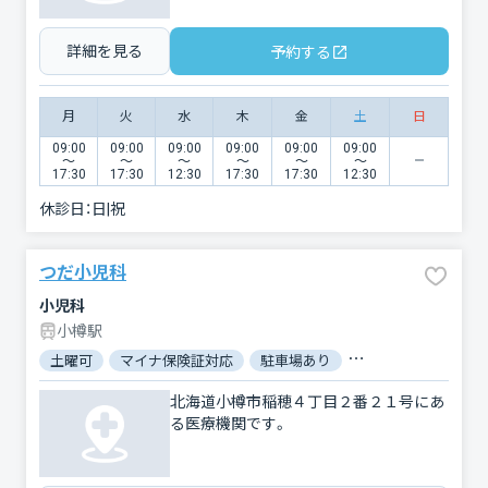
詳細を見る
予約する
月
火
水
木
金
土
日
09:00
09:00
09:00
09:00
09:00
09:00
〜
〜
〜
〜
〜
〜
17:30
17:30
12:30
17:30
17:30
12:30
休診日：
日|祝
つだ小児科
小児科
小樽駅
土曜可
マイナ保険証対応
駐車場あり
バリアフリー
対
北海道小樽市稲穂４丁目２番２１号にあ
る医療機関です。