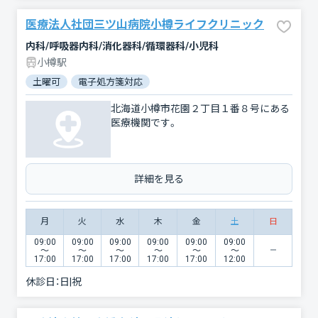
医療法人社団三ツ山病院小樽ライフクリニック
内科/呼吸器内科/消化器科/循環器科/小児科
小樽駅
土曜可
電子処方箋対応
北海道小樽市花園２丁目１番８号にある
医療機関です。
詳細を見る
月
火
水
木
金
土
日
09:00
09:00
09:00
09:00
09:00
09:00
〜
〜
〜
〜
〜
〜
17:00
17:00
17:00
17:00
17:00
12:00
休診日：
日|祝