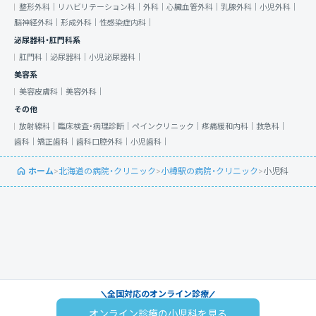
整形外科｜
リハビリテーション科｜
外科｜
心臓血管外科｜
乳腺外科｜
小児外科｜
脳神経外科｜
形成外科｜
性感染症内科｜
泌尿器科・肛門科系
肛門科｜
泌尿器科｜
小児泌尿器科｜
美容系
美容皮膚科｜
美容外科｜
その他
放射線科｜
臨床検査・病理診断｜
ペインクリニック｜
疼痛緩和内科｜
救急科｜
歯科｜
矯正歯科｜
歯科口腔外科｜
小児歯科｜
ホーム
>
北海道の病院・クリニック
>
小樽駅の病院・クリニック
>
小児科
全国対応のオンライン診療
オンライン診療の小児科を見る