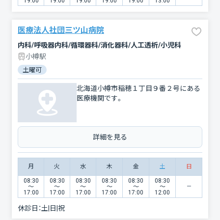
19:00
19:00
19:00
19:00
19:00
13:00
医療法人社団三ツ山病院
内科/呼吸器内科/循環器科/消化器科/人工透析/小児科
小樽駅
土曜可
北海道小樽市稲穂１丁目９番２号にある
医療機関です。
詳細を見る
月
火
水
木
金
土
日
08:30
08:30
08:30
08:30
08:30
08:30
〜
〜
〜
〜
〜
〜
17:00
17:00
17:00
17:00
17:00
12:00
休診日：
土|日|祝