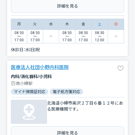
詳細を見る
月
火
水
木
金
土
日
08:30
08:30
08:30
08:30
08:30
〜
〜
〜
〜
〜
17:00
17:00
17:00
17:00
12:00
休診日：
水|日|祝
医療法人社団小野内科医院
内科/消化器科/小児科
南小樽駅
マイナ保険証対応
電子処方箋対応
北海道小樽市奥沢２丁目６番１２号にあ
る医療機関です。
詳細を見る