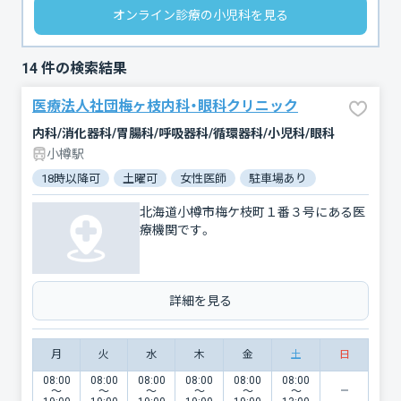
オンライン診療の小児科を見る
14
件の検索結果
医療法人社団梅ヶ枝内科・眼科クリニック
内科/消化器科/胃腸科/呼吸器科/循環器科/小児科/眼科
小樽駅
18時以降可
土曜可
女性医師
駐車場あり
北海道小樽市梅ケ枝町１番３号にある医
療機関です。
詳細を見る
月
火
水
木
金
土
日
08:00
08:00
08:00
08:00
08:00
08:00
〜
〜
〜
〜
〜
〜