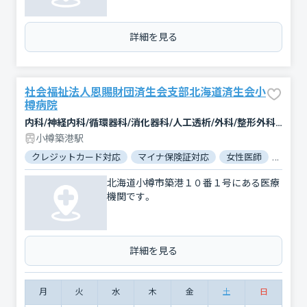
詳細を見る
社会福祉法人恩賜財団済生会支部北海道済生会小
樽病院
内科/神経内科/循環器科/消化器科/人工透析/外科/整形外科/小児科/泌尿器科/精神科・神経科/リハビリテーション/放射線科
小樽築港駅
クレジットカード対応
マイナ保険証対応
女性医師
駐車場
北海道小樽市築港１０番１号にある医療
機関です。
詳細を見る
月
火
水
木
金
土
日