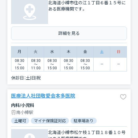
北海道小樽市住の江１丁目６番１５号に
ある医療機関です。
詳細を見る
月
火
水
木
金
土
日
08:30
08:30
08:30
08:30
08:30
〜
〜
〜
〜
〜
15:00
11:00
15:00
15:00
15:00
休診日：
土|日|祝
医療法人社団敬愛会本多医院
内科/小児科
南小樽駅
土曜可
マイナ保険証対応
駐車場あり
北海道小樽市松ケ枝１丁目１８番１０号