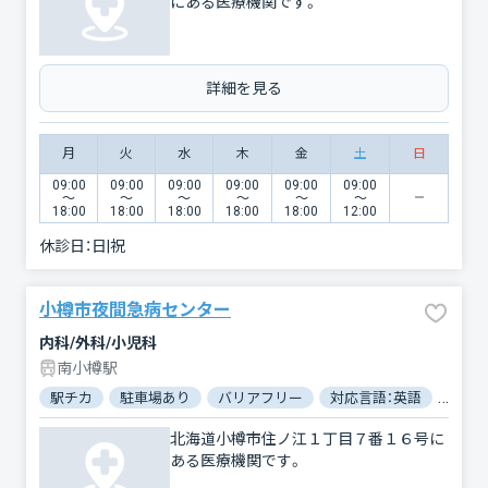
にある医療機関です。
詳細を見る
月
火
水
木
金
土
日
09:00
09:00
09:00
09:00
09:00
09:00
〜
〜
〜
〜
〜
〜
18:00
18:00
18:00
18:00
18:00
12:00
休診日：
日|祝
小樽市夜間急病センター
内科/外科/小児科
南小樽駅
駅チカ
駐車場あり
バリアフリー
対応言語：英語
対応
北海道小樽市住ノ江１丁目７番１６号に
ある医療機関です。