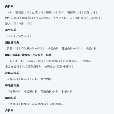
内科系
内科｜
循環器内科｜
血液内科｜
腫瘍内科・外科｜
糖尿病内科｜
代謝内科｜
内分泌内科｜
神経内科｜
感染症内科｜
リウマチ科｜
人工透析内科｜
心臓内科｜
漢方内科｜
老年内科｜
小児科系
小児科｜
新生児科｜
消化器科系
胃腸内科｜
消化器内科・外科｜
内視鏡内科｜
肝臓内科・外科｜
内視鏡外科｜
眼科・耳鼻科・皮膚科・アレルギー科系
アレルギー科｜
皮膚科｜
眼科｜
耳鼻咽喉科｜
気管食道科｜
小児眼科｜
小児皮膚科｜
小児耳鼻咽喉科｜
気管食道・耳鼻咽喉科｜
産婦人科系
産婦人科｜
婦人科｜
産科｜
女性内科｜
呼吸器科系
呼吸器内科｜
呼吸器外科｜
腎臓内科・外科｜
胸部外科｜
精神科系
心療内科｜
精神科｜
老年精神科｜
児童精神科｜
外科系