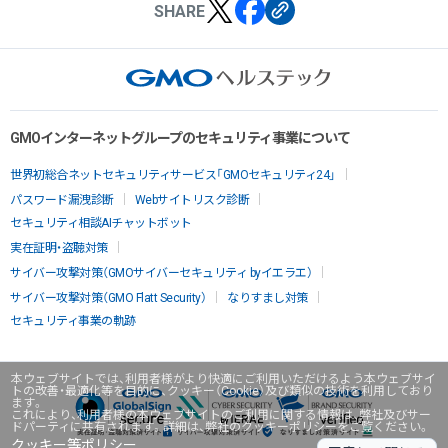
SHARE
GMOインターネットグループのセキュリティ事業について
世界初総合ネットセキュリティサービス「GMOセキュリティ24」
パスワード漏洩診断
Webサイトリスク診断
セキュリティ相談AIチャットボット
実在証明・盗聴対策
サイバー攻撃対策（GMOサイバーセキュリティ byイエラエ）
サイバー攻撃対策（GMO Flatt Security）
なりすまし対策
セキュリティ事業の軌跡
本ウェブサイトでは、利用者様がより快適にご利用いただけるよう本ウェブサイ
トの改善・最適化等を目的に、クッキー（Cookie）及び類似の技術を利用しており
ます。
これにより、利用者様の本ウェブサイトのご利用に関する情報は、弊社及びサー
ドパーティに共有されます。詳細は、弊社のクッキーポリシーをご覧ください。
クッキー等ポリシー