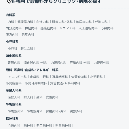
舟橋村で診療科からクリニック・病院を探す
内科系
内科｜
循環器内科｜
血液内科｜
腫瘍内科・外科｜
糖尿病内科｜
代謝内科｜
内分泌内科｜
神経内科｜
感染症内科｜
リウマチ科｜
人工透析内科｜
心臓内科｜
漢方内科｜
老年内科｜
小児科系
小児科｜
新生児科｜
消化器科系
胃腸内科｜
消化器内科・外科｜
内視鏡内科｜
肝臓内科・外科｜
内視鏡外科｜
眼科・耳鼻科・皮膚科・アレルギー科系
アレルギー科｜
皮膚科｜
眼科｜
耳鼻咽喉科｜
気管食道科｜
小児眼科｜
小児皮膚科｜
小児耳鼻咽喉科｜
気管食道・耳鼻咽喉科｜
産婦人科系
産婦人科｜
婦人科｜
産科｜
女性内科｜
呼吸器科系
呼吸器内科｜
呼吸器外科｜
腎臓内科・外科｜
胸部外科｜
精神科系
心療内科｜
精神科｜
老年精神科｜
児童精神科｜