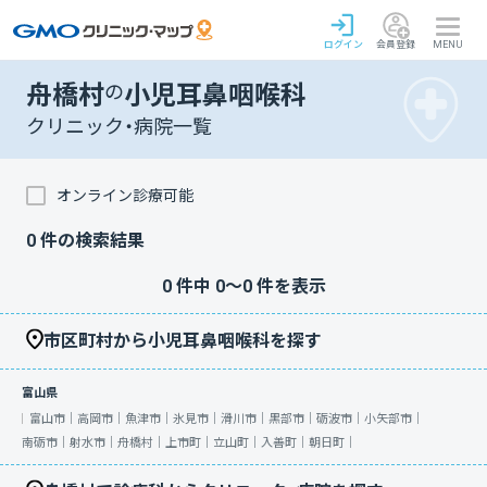
ログイン
会員登録
MENU
舟橋村
の
小児耳鼻咽喉科
クリニック・病院一覧
オンライン診療可能
0
件の検索結果
0
件中
0
〜
0
件を表示
市区町村から小児耳鼻咽喉科を探す
富山県
富山市｜
高岡市｜
魚津市｜
氷見市｜
滑川市｜
黒部市｜
砺波市｜
小矢部市｜
南砺市｜
射水市｜
舟橋村｜
上市町｜
立山町｜
入善町｜
朝日町｜