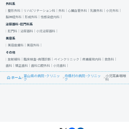
外科系
整形外科｜
リハビリテーション科｜
外科｜
心臓血管外科｜
乳腺外科｜
小児外科｜
脳神経外科｜
形成外科｜
性感染症内科｜
泌尿器科・肛門科系
肛門科｜
泌尿器科｜
小児泌尿器科｜
美容系
美容皮膚科｜
美容外科｜
その他
放射線科｜
臨床検査・病理診断｜
ペインクリニック｜
疼痛緩和内科｜
救急科｜
歯科｜
矯正歯科｜
歯科口腔外科｜
小児歯科｜
富山県の病院・クリニッ
舟橋村の病院・クリニッ
小児耳鼻咽喉
ホーム
>
>
>
ク
ク
科