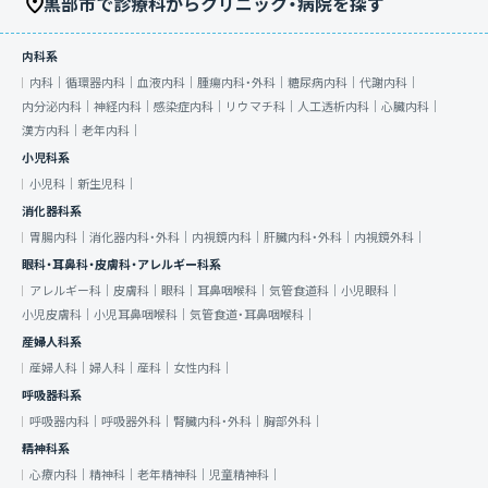
黒部市で診療科からクリニック・病院を探す
内科系
内科｜
循環器内科｜
血液内科｜
腫瘍内科・外科｜
糖尿病内科｜
代謝内科｜
内分泌内科｜
神経内科｜
感染症内科｜
リウマチ科｜
人工透析内科｜
心臓内科｜
漢方内科｜
老年内科｜
小児科系
小児科｜
新生児科｜
消化器科系
胃腸内科｜
消化器内科・外科｜
内視鏡内科｜
肝臓内科・外科｜
内視鏡外科｜
眼科・耳鼻科・皮膚科・アレルギー科系
アレルギー科｜
皮膚科｜
眼科｜
耳鼻咽喉科｜
気管食道科｜
小児眼科｜
小児皮膚科｜
小児耳鼻咽喉科｜
気管食道・耳鼻咽喉科｜
産婦人科系
産婦人科｜
婦人科｜
産科｜
女性内科｜
呼吸器科系
呼吸器内科｜
呼吸器外科｜
腎臓内科・外科｜
胸部外科｜
精神科系
心療内科｜
精神科｜
老年精神科｜
児童精神科｜