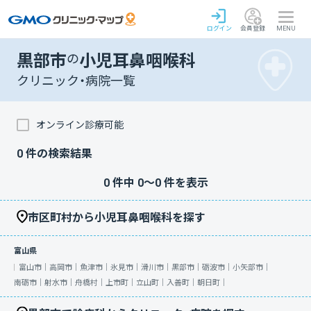
ログイン
会員登録
MENU
黒部市
の
小児耳鼻咽喉科
クリニック・病院一覧
オンライン診療可能
0
件の検索結果
0
件中
0
〜
0
件を表示
市区町村から小児耳鼻咽喉科を探す
富山県
富山市｜
高岡市｜
魚津市｜
氷見市｜
滑川市｜
黒部市｜
砺波市｜
小矢部市｜
南砺市｜
射水市｜
舟橋村｜
上市町｜
立山町｜
入善町｜
朝日町｜