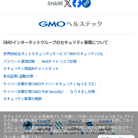
SHARE
GMOインターネットグループのセキュリティ事業について
世界初総合ネットセキュリティサービス「GMOセキュリティ24」
パスワード漏洩診断
Webサイトリスク診断
セキュリティ相談AIチャットボット
実在証明・盗聴対策
サイバー攻撃対策（GMOサイバーセキュリティ byイエラエ）
サイバー攻撃対策（GMO Flatt Security）
なりすまし対策
セキュリティ事業の軌跡
本ウェブサイトでは、利用者様がより快適にご利用いただけるよう本ウェブサイ
トの改善・最適化等を目的に、クッキー（Cookie）及び類似の技術を利用しており
ます。
これにより、利用者様の本ウェブサイトのご利用に関する情報は、弊社及びサー
ドパーティに共有されます。詳細は、弊社のクッキーポリシーをご覧ください。
クッキー等ポリシー