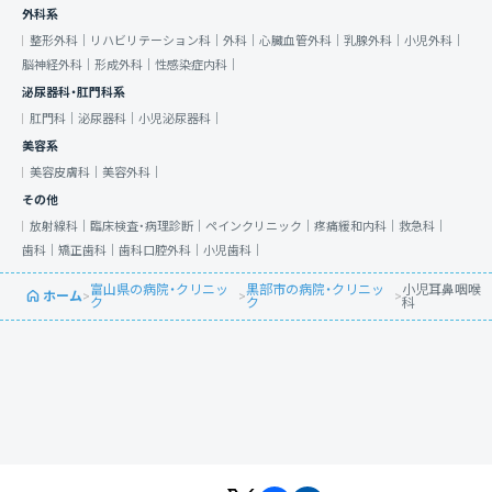
外科系
整形外科｜
リハビリテーション科｜
外科｜
心臓血管外科｜
乳腺外科｜
小児外科｜
脳神経外科｜
形成外科｜
性感染症内科｜
泌尿器科・肛門科系
肛門科｜
泌尿器科｜
小児泌尿器科｜
美容系
美容皮膚科｜
美容外科｜
その他
放射線科｜
臨床検査・病理診断｜
ペインクリニック｜
疼痛緩和内科｜
救急科｜
歯科｜
矯正歯科｜
歯科口腔外科｜
小児歯科｜
富山県の病院・クリニッ
黒部市の病院・クリニッ
小児耳鼻咽喉
ホーム
>
>
>
ク
ク
科